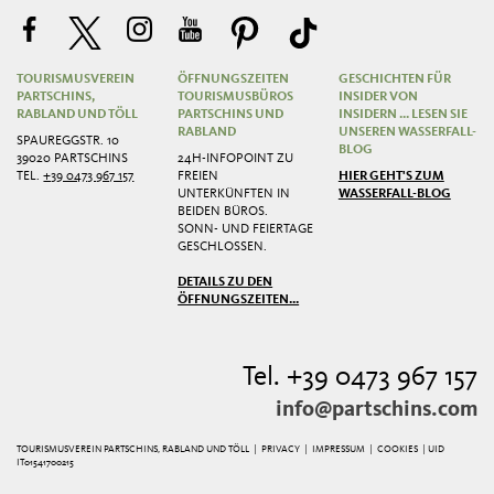
TOURISMUSVEREIN
ÖFFNUNGSZEITEN
GESCHICHTEN FÜR
PARTSCHINS,
TOURISMUSBÜROS
INSIDER VON
RABLAND UND TÖLL
PARTSCHINS UND
INSIDERN ... LESEN SIE
RABLAND
UNSEREN WASSERFALL-
SPAUREGGSTR. 10
BLOG
39020 PARTSCHINS
24H-INFOPOINT ZU
TEL.
+39 0473 967 157
FREIEN
HIER GEHT'S ZUM
UNTERKÜNFTEN IN
WASSERFALL-BLOG
BEIDEN BÜROS.
SONN- UND FEIERTAGE
GESCHLOSSEN.
DETAILS ZU DEN
ÖFFNUNGSZEITEN...
Tel. +39 0473 967 157
info@partschins.com
TOURISMUSVEREIN PARTSCHINS, RABLAND UND TÖLL |
PRIVACY
|
IMPRESSUM
|
COOKIES
| UID
IT01541700215