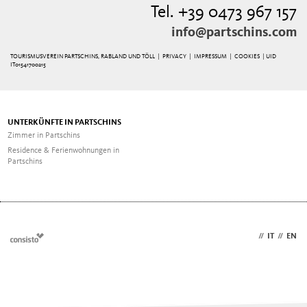
Tel. +39 0473 967 157
info@partschins.com
TOURISMUSVEREIN PARTSCHINS, RABLAND UND TÖLL |
PRIVACY
|
IMPRESSUM
|
COOKIES
| UID
IT01541700215
UNTERKÜNFTE IN PARTSCHINS
Zimmer in Partschins
Residence & Ferienwohnungen in
Partschins
DE
//
IT
//
EN