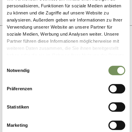
personalisieren, Funktionen für soziale Medien anbieten
zu können und die Zugriffe auf unsere Website zu
analysieren. Außerdem geben wir Informationen zu Ihrer
Verwendung unserer Website an unsere Partner für
soziale Medien, Werbung und Analysen weiter. Unsere
Partner führen diese Informationen möglicherweise mit
weiteren Daten zusammen, die Sie ihnen bereitgestellt
+
haben oder die sie im Rahmen Ihrer Nutzung der Dienste
gesammelt haben.
−
Einwilligungsauswahl
Notwendig
Präferenzen
Statistiken
Marketing