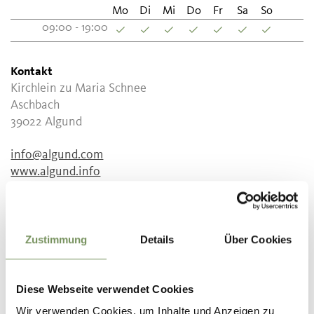
Mo
Di
Mi
Do
Fr
Sa
So
09:00 - 19:00
Kontakt
Kirchlein zu Maria Schnee
Aschbach
39022
Algund
info@algund.com
www.algund.info
T
+39 0473 448600
Zustimmung
Details
Über Cookies
WAR DER INHALT FÜR DICH HILFREICH?
Diese Webseite verwendet Cookies
JA
NEIN
Wir verwenden Cookies, um Inhalte und Anzeigen zu