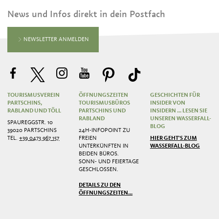
News und Infos direkt in dein Postfach
NEWSLETTER ANMELDEN
TOURISMUSVEREIN
ÖFFNUNGSZEITEN
GESCHICHTEN FÜR
PARTSCHINS,
TOURISMUSBÜROS
INSIDER VON
RABLAND UND TÖLL
PARTSCHINS UND
INSIDERN ... LESEN SIE
RABLAND
UNSEREN WASSERFALL-
SPAUREGGSTR. 10
BLOG
39020 PARTSCHINS
24H-INFOPOINT ZU
TEL.
+39 0473 967 157
FREIEN
HIER GEHT'S ZUM
UNTERKÜNFTEN IN
WASSERFALL-BLOG
BEIDEN BÜROS.
SONN- UND FEIERTAGE
GESCHLOSSEN.
DETAILS ZU DEN
ÖFFNUNGSZEITEN...