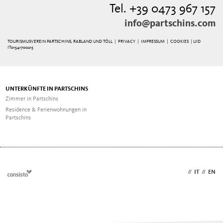
Tel. +39 0473 967 157
info@partschins.com
TOURISMUSVEREIN PARTSCHINS, RABLAND UND TÖLL |
PRIVACY
|
IMPRESSUM
|
COOKIES
| UID
IT01541700215
UNTERKÜNFTE IN PARTSCHINS
Zimmer in Partschins
Residence & Ferienwohnungen in
Partschins
DE
//
IT
//
EN