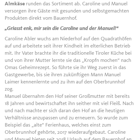
Almkäse
runden das Sortiment ab. Caroline und Manuel
versorgen ihre Gäste mit gesunden und selbstgemachten
Produkten direkt vom Bauernhof.
„Griasst enk, mir sein die Caroline und der Manuel!“
Caroline Abler wuchs am Niederhof auf den Quadrathöfen
auf und arbeitete seit ihrer Kindheit im elterlichen Betrieb
mit. Ihr Vater brachte ihr die traditionelle Tiroler Küche bei
und von ihrer Mutter lernte sie das „Kropfn mochen“ nach
Omas Geheimrezept. So führte sie ihr Weg zuerst in das
Gastgewerbe, bis sie ihren zukünftigen Mann Manuel
Laimer kennenlernte und zu ihm auf den Oberbrunnhof
zog.
Manuel übernahm den Hof seiner Großmutter mit bereits
18 Jahren und bewirtschaftet ihn seither mit viel Fleiß. Nach
und nach machte er sich daran den Hof an die heutigen
Verhältnisse anzupassen und zu erneuern. So wurde zum
Beispiel das „alte“ Ferienhaus, welches einst zum
Oberbrunnhof gehörte, 2017 wiederaufgebaut. Caroline
und Manuel bieten seit 2018 Urlaub auf dem Bauernhof an,