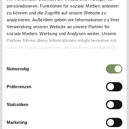
Mo
Di
Mi
Do
Fr
Sa
So
personalisieren, Funktionen für soziale Medien anbieten
11:00 - 19:00
zu können und die Zugriffe auf unsere Website zu
analysieren. Außerdem geben wir Informationen zu Ihrer
Verwendung unserer Website an unsere Partner für
Kontakt
soziale Medien, Werbung und Analysen weiter. Unsere
Oberbrunnhof
Partner führen diese Informationen möglicherweise mit
Aschbachstr. 1
weiteren Daten zusammen, die Sie ihnen bereitgestellt
39020
Partschins - Quadrat
haben oder die sie im Rahmen Ihrer Nutzung der Dienste
gesammelt haben.
Einwilligungsauswahl
info@oberbrunnhof.suedtirol.it
Notwendig
www.oberbrunnhof.suedtirol.it
T
+39 334 9674121
Präferenzen
Statistiken
WAR DER INHALT FÜR DICH HILFREICH?
Marketing
JA
NEIN