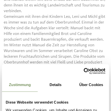
denn ihnen ist es wichtig Landwirtschaft und Tourismus zu
verbinden.
Gemeinsam mit ihren drei Kindern Leo, Leni und Michl gibt
es immer was zu tun auf dem Oberbrunnhof. Einmal in der
Woche sind die Aufgaben klar verteilt: Manuel backt mit
Hilfe von einem Familienmitglied Brot und Caroline
produziert und backt Bauernkrapfen, die verkauft werden.
Im Winter nutzt Manuel die Zeit zur Herstellung von
Wurstwaren und im Sommer verarbeitet Caroline Obst zu
leckeren Fruchtaufstrichen und Sirupen. Die Produkte vom
Oberbrunnhof werden mit viel Fleiß und Liebe produziert
und garantieren Frische, Regionalität und Qualität.
Öffentliche Verkehrsmittel
Zustimmung
Details
Über Cookies
Fahrplansuche: https://www.suedtirolmobil.info/de/
Diese Webseite verwendet Cookies
Öffnungszeiten:
01.04. - 13.10.
Wir verwenden Cookies, um Inhalte und Anzeigen zu