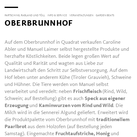
PARTSCHINS, RABLAND UND TÖLL
INFO & SERVICE
VERANSTALTUNGEN
GARDEN BEATS
OBERBRUNNHOF
Auf dem Oberbrunnhof in Quadrat verkaufen Caroline
Abler und Manuel Laimer selbst hergestellte Produkte und
herzhafte Köstlichkeiten. Beide legen großen Wert auf
Qualität und Rarität und wagten aus Liebe zur
Landwirtschaft den Schritt zur Selbstversorgung. Auf dem
Hof leben unter anderem Kühe (Tiroler Grauvieh), Schweine
und Hühner. Die Tiere werden von Manuel selbst
verarbeitet und veredelt: neben
Frischfleisch
(Rind, Wild,
Schwein; auf Bestellung) gibt es auch
Speck aus eigener
Erzeugung
und
Kaminwurzen vom Rind und Wild
. Die
Milch wird in die Sennerei Algund geliefert. Erweitert wird
die Produktpalette vom Oberbrunnhof mit
traditionellem
Paarlbrot
aus dem Holzofen (auf Bestellung jeden
Samstag). Eingemachte
Fruchtaufstriche, Honig
und