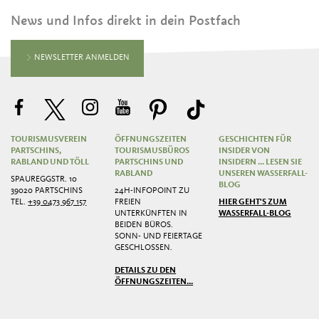
News und Infos direkt in dein Postfach
NEWSLETTER ANMELDEN
TOURISMUSVEREIN
ÖFFNUNGSZEITEN
GESCHICHTEN FÜR
PARTSCHINS,
TOURISMUSBÜROS
INSIDER VON
RABLAND UND TÖLL
PARTSCHINS UND
INSIDERN ... LESEN SIE
RABLAND
UNSEREN WASSERFALL-
SPAUREGGSTR. 10
BLOG
39020 PARTSCHINS
24H-INFOPOINT ZU
TEL.
+39 0473 967 157
FREIEN
HIER GEHT'S ZUM
UNTERKÜNFTEN IN
WASSERFALL-BLOG
BEIDEN BÜROS.
SONN- UND FEIERTAGE
GESCHLOSSEN.
DETAILS ZU DEN
ÖFFNUNGSZEITEN...