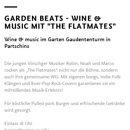
GARDEN BEATS - WINE &
MUSIC MIT "THE FLATMATES"
Wine & music im Garten Gaudententurm in
Partschins
Die jungen Vinschger Musiker Robin, Noah und Marco
rocken als „The Flatmates“ nicht nur die Bühne, sondern
auch ihre gemeinsame WG. Mit eigenen Songs, Indie-Folk-
Klängen und 80er-Pop-Rock-Covern garantieren sie ein
mitreißendes Musik-Erlebnis!
Für köstliche Pulled-pork Burger und erfrischende Getränke
wird gesorgt.
Einlass 18 Uhr