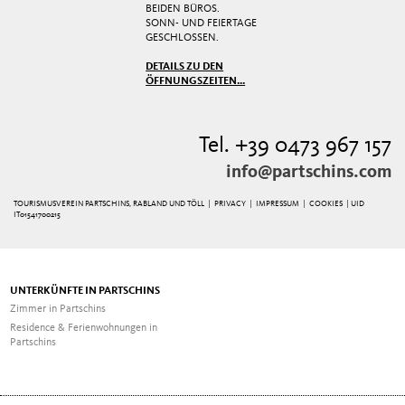
BEIDEN BÜROS.
SONN- UND FEIERTAGE
GESCHLOSSEN.
DETAILS ZU DEN
ÖFFNUNGSZEITEN...
Tel. +39 0473 967 157
info@partschins.com
TOURISMUSVEREIN PARTSCHINS, RABLAND UND TÖLL |
PRIVACY
|
IMPRESSUM
|
COOKIES
| UID
IT01541700215
UNTERKÜNFTE IN PARTSCHINS
Zimmer in Partschins
Residence & Ferienwohnungen in
Partschins