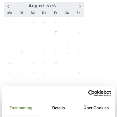
August
Mo
Di
Mi
Do
Fr
Sa
So
27
28
29
30
31
1
2
3
4
5
6
7
8
9
10
11
12
13
14
15
16
17
18
19
20
21
22
23
24
25
26
27
28
29
30
31
1
2
3
4
5
6
Ort
Garten des Ansitz Gaudententurm
Gaudententurmstraße 7
Zustimmung
Details
Über Cookies
39020 Partschins