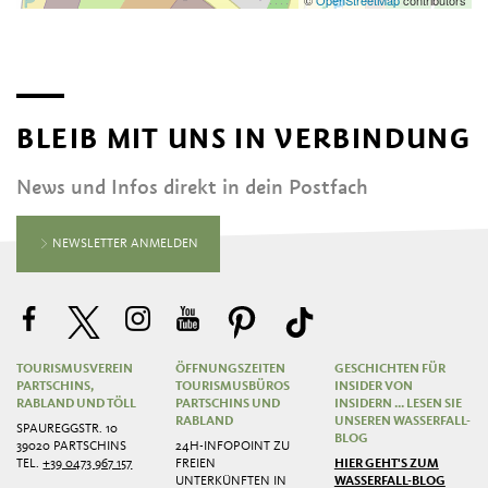
©
OpenStreetMap
contributors
BLEIB MIT UNS IN VERBINDUNG
News und Infos direkt in dein Postfach
NEWSLETTER ANMELDEN
TOURISMUSVEREIN
ÖFFNUNGSZEITEN
GESCHICHTEN FÜR
PARTSCHINS,
TOURISMUSBÜROS
INSIDER VON
RABLAND UND TÖLL
PARTSCHINS UND
INSIDERN ... LESEN SIE
RABLAND
UNSEREN WASSERFALL-
SPAUREGGSTR. 10
BLOG
39020 PARTSCHINS
24H-INFOPOINT ZU
TEL.
+39 0473 967 157
FREIEN
HIER GEHT'S ZUM
UNTERKÜNFTEN IN
WASSERFALL-BLOG