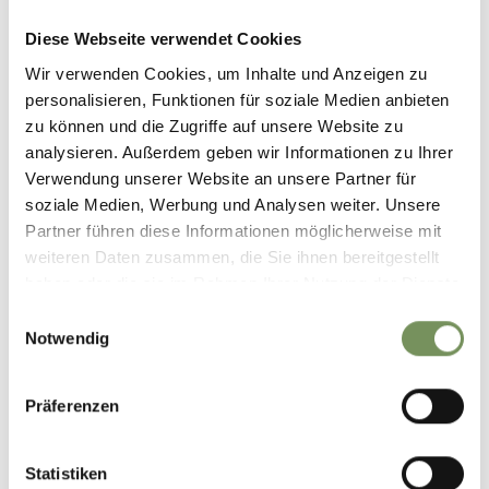
Kontakt
Diese Webseite verwendet Cookies
Gaudenz Hofbrennerei / Weingut
Wir verwenden Cookies, um Inhalte und Anzeigen zu
Gaudententurmstr. 7
personalisieren, Funktionen für soziale Medien anbieten
39020 Partschins
zu können und die Zugriffe auf unsere Website zu
analysieren. Außerdem geben wir Informationen zu Ihrer
info@partschins.com
Verwendung unserer Website an unsere Partner für
www.partschins.com
soziale Medien, Werbung und Analysen weiter. Unsere
T
+39 0473 967157
Partner führen diese Informationen möglicherweise mit
weiteren Daten zusammen, die Sie ihnen bereitgestellt
Treffpunkt
haben oder die sie im Rahmen Ihrer Nutzung der Dienste
Garten Gaudententurm
gesammelt haben.
Einwilligungsauswahl
Notwendig
Anmeldung erforderlich
Nein
Präferenzen
Veranstalter
Gaudenz Hofbrennerei / Weingut
Statistiken