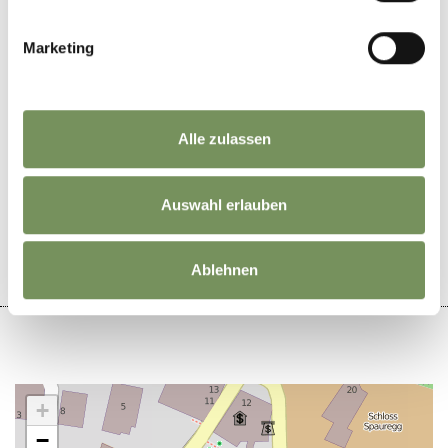
Marketing
Alle zulassen
WAR DER INHALT FÜR DICH HILFREICH?
Auswahl erlauben
JA
NEIN
Ablehnen
+
−