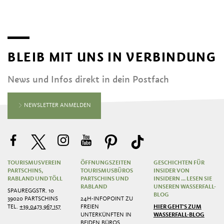
BLEIB MIT UNS IN VERBINDUNG
News und Infos direkt in dein Postfach
NEWSLETTER ANMELDEN
TOURISMUSVEREIN
ÖFFNUNGSZEITEN
GESCHICHTEN FÜR
PARTSCHINS,
TOURISMUSBÜROS
INSIDER VON
RABLAND UND TÖLL
PARTSCHINS UND
INSIDERN ... LESEN SIE
RABLAND
UNSEREN WASSERFALL-
SPAUREGGSTR. 10
BLOG
39020 PARTSCHINS
24H-INFOPOINT ZU
TEL.
+39 0473 967 157
FREIEN
HIER GEHT'S ZUM
UNTERKÜNFTEN IN
WASSERFALL-BLOG
BEIDEN BÜROS.