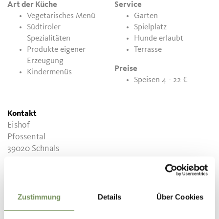
Art der Küche
Service
Vegetarisches Menü
Garten
Südtiroler
Spielplatz
Spezialitäten
Hunde erlaubt
Produkte eigener
Terrasse
Erzeugung
Preise
Kindermenüs
Speisen 4 - 22 €
Kontakt
Eishof
Pfossental
39020
Schnals
info@eishof.com
www.eishof.com
T
+39 0473 420524
Zustimmung
Details
Über Cookies