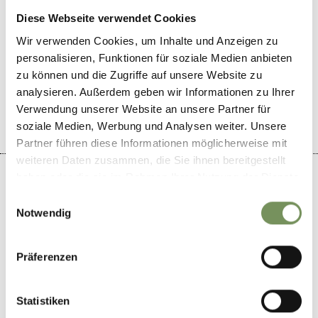
Diese Webseite verwendet Cookies
Wir verwenden Cookies, um Inhalte und Anzeigen zu
WAR DER INHALT FÜR DICH HILFREICH?
personalisieren, Funktionen für soziale Medien anbieten
zu können und die Zugriffe auf unsere Website zu
JA
NEIN
analysieren. Außerdem geben wir Informationen zu Ihrer
Verwendung unserer Website an unsere Partner für
soziale Medien, Werbung und Analysen weiter. Unsere
Partner führen diese Informationen möglicherweise mit
weiteren Daten zusammen, die Sie ihnen bereitgestellt
haben oder die sie im Rahmen Ihrer Nutzung der Dienste
gesammelt haben.
Einwilligungsauswahl
Notwendig
+
−
Präferenzen
Statistiken