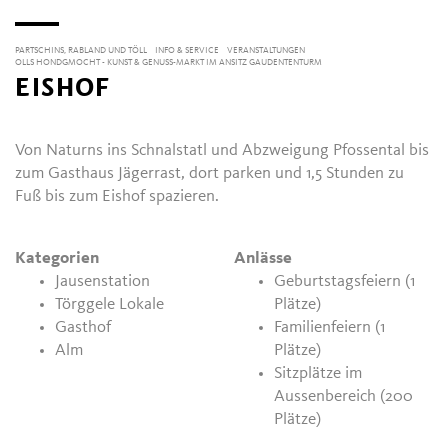
PARTSCHINS, RABLAND UND TÖLL
INFO & SERVICE
VERANSTALTUNGEN
OLLS HONDGMOCHT - KUNST & GENUSS-MARKT IM ANSITZ GAUDENTENTURM
EISHOF
Von Naturns ins Schnalstatl und Abzweigung Pfossental bis
zum Gasthaus Jägerrast, dort parken und 1,5 Stunden zu
Fuß bis zum Eishof spazieren.
Kategorien
Anlässe
Jausenstation
Geburtstagsfeiern (1
Törggele Lokale
Plätze)
Gasthof
Familienfeiern (1
Alm
Plätze)
Sitzplätze im
Aussenbereich (200
Plätze)