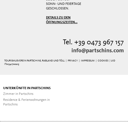
SONN- UND FEIERTAGE
GESCHLOSSEN.
DETAILS ZU DEN
ÖFFNUNGSZEITEN...
Tel. +39 0473 967 157
info@partschins.com
TOURISMUSVEREIN PARTSCHINS, RABLAND UND TÖLL |
PRIVACY
|
IMPRESSUM
|
COOKIES
| UID
IT01541700215
UNTERKÜNFTE IN PARTSCHINS
Zimmer in Partschins
Residence & Ferienwohnungen in
Partschins