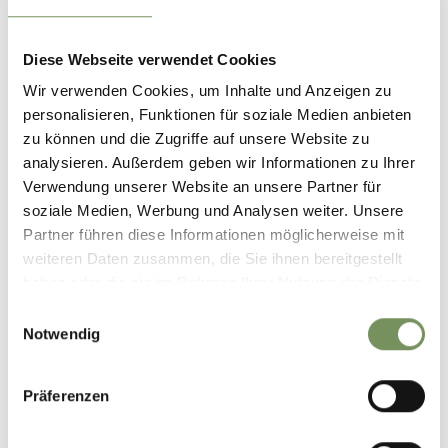
Kontakt
Diese Webseite verwendet Cookies
Tourismusverein Partschins, Rabland & Töll
Spaureggstraße 10
Wir verwenden Cookies, um Inhalte und Anzeigen zu
39020 Partschins
personalisieren, Funktionen für soziale Medien anbieten
zu können und die Zugriffe auf unsere Website zu
T
+39 0473 967157
analysieren. Außerdem geben wir Informationen zu Ihrer
Verwendung unserer Website an unsere Partner für
info@partschins.com
soziale Medien, Werbung und Analysen weiter. Unsere
www.partschins.com
Partner führen diese Informationen möglicherweise mit
T
+39 0473 967157
weiteren Daten zusammen, die Sie ihnen bereitgestellt
haben oder die sie im Rahmen Ihrer Nutzung der Dienste
Treffpunkt
gesammelt haben.
Einwilligungsauswahl
20:30 Uhr Ansitz Stachlburg
Notwendig
Anmeldung erforderlich
Präferenzen
Nein
Veranstalter