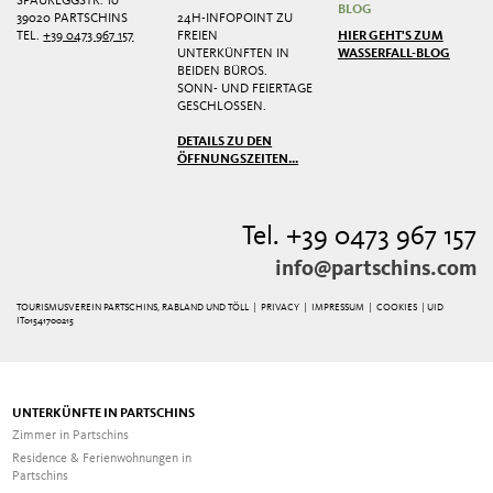
SPAUREGGSTR. 10
BLOG
39020 PARTSCHINS
24H-INFOPOINT ZU
TEL.
+39 0473 967 157
FREIEN
HIER GEHT'S ZUM
UNTERKÜNFTEN IN
WASSERFALL-BLOG
BEIDEN BÜROS.
SONN- UND FEIERTAGE
GESCHLOSSEN.
DETAILS ZU DEN
ÖFFNUNGSZEITEN...
Tel. +39 0473 967 157
info@partschins.com
TOURISMUSVEREIN PARTSCHINS, RABLAND UND TÖLL |
PRIVACY
|
IMPRESSUM
|
COOKIES
| UID
IT01541700215
UNTERKÜNFTE IN PARTSCHINS
Zimmer in Partschins
Residence & Ferienwohnungen in
Partschins