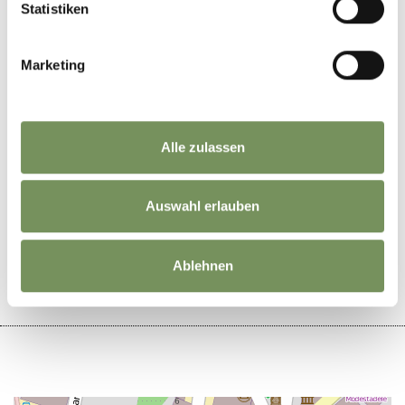
Statistiken
Tourismusverein Partschins, Rabland & Töll
Marketing
Alle zulassen
WAR DER INHALT FÜR DICH HILFREICH?
Auswahl erlauben
JA
NEIN
Ablehnen