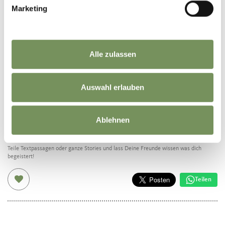
Ein Rezept von:
Tourismusverein Partschins
Marketing
WAR DER INHALT FÜR DICH HILFREICH?
Alle zulassen
JA
NEIN
Auswahl erlauben
Ablehnen
Lass deine Freunde daran teilhaben...
Teile Textpassagen oder ganze Stories und lass Deine Freunde wissen was dich
begeistert!
Teilen