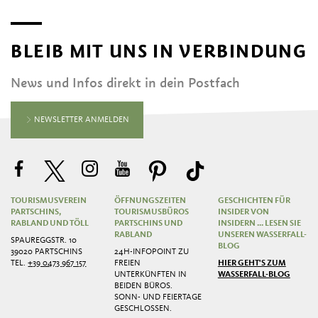
BLEIB MIT UNS IN VERBINDUNG
News und Infos direkt in dein Postfach
NEWSLETTER ANMELDEN
TOURISMUSVEREIN
ÖFFNUNGSZEITEN
GESCHICHTEN FÜR
PARTSCHINS,
TOURISMUSBÜROS
INSIDER VON
RABLAND UND TÖLL
PARTSCHINS UND
INSIDERN ... LESEN SIE
RABLAND
UNSEREN WASSERFALL-
SPAUREGGSTR. 10
BLOG
39020 PARTSCHINS
24H-INFOPOINT ZU
TEL.
+39 0473 967 157
FREIEN
HIER GEHT'S ZUM
UNTERKÜNFTEN IN
WASSERFALL-BLOG
BEIDEN BÜROS.
SONN- UND FEIERTAGE
GESCHLOSSEN.