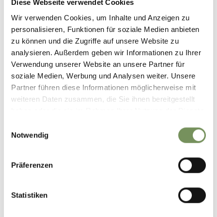
Diese Webseite verwendet Cookies
Wir verwenden Cookies, um Inhalte und Anzeigen zu
personalisieren, Funktionen für soziale Medien anbieten
Zubereitung
zu können und die Zugriffe auf unsere Website zu
Die Milch leicht erwärmen und den Zucker darin lösen. Die
analysieren. Außerdem geben wir Informationen zu Ihrer
Hefe darin auflösen. Das Mehl in eine Schüssel sieben und
Verwendung unserer Website an unsere Partner für
das Milchgemisch in eine Mulde gießen. Etwa eine halbe
soziale Medien, Werbung und Analysen weiter. Unsere
Stunde ruhen lassen. Danach die restlichen Zutaten
Partner führen diese Informationen möglicherweise mit
zufügen und zu einem geschmeidigen, lockeren Teig kneten.
weiteren Daten zusammen, die Sie ihnen bereitgestellt
In der Schüssel nochmals zugedeckt für etwa mindesten 2-3
haben oder die sie im Rahmen Ihrer Nutzung der Dienste
Stunden ruhen lassen. Danach Henne oder Hase formen
gesammelt haben.
Einwilligungsauswahl
und bei 180° für ca. 20 Minuten im Rohr backen.
Notwendig
Unser Tipp
Der Hefeteig kann auch länger ruhen, er sollte um das
Präferenzen
Dreifache aufgehen.
Gebackene Hasen und Hennen lassen sich auch gut
Statistiken
einfrieren.