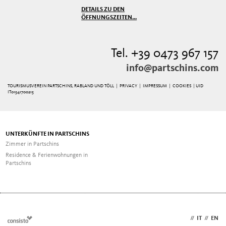
DETAILS ZU DEN
ÖFFNUNGSZEITEN...
Tel. +39 0473 967 157
info@partschins.com
TOURISMUSVEREIN PARTSCHINS, RABLAND UND TÖLL |
PRIVACY
|
IMPRESSUM
|
COOKIES
| UID
IT01541700215
UNTERKÜNFTE IN PARTSCHINS
Zimmer in Partschins
Residence & Ferienwohnungen in
Partschins
DE
//
IT
//
EN