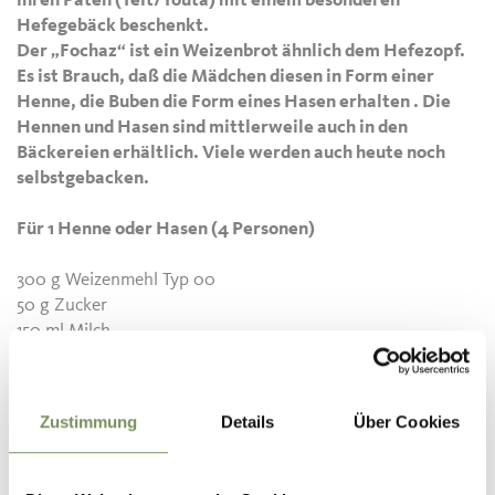
ihren Paten (Teit/Touta) mit einem besonderen
Hefegebäck beschenkt.
Der „Fochaz“ ist ein Weizenbrot ähnlich dem Hefezopf.
Es ist Brauch, daß die Mädchen diesen in Form einer
Henne, die Buben die Form eines Hasen erhalten . Die
Hennen und Hasen sind mittlerweile auch in den
Bäckereien erhältlich. Viele werden auch heute noch
selbstgebacken.
Für 1 Henne oder Hasen (4 Personen)
300 g Weizenmehl Typ 00
50 g Zucker
150 ml Milch
20 g frische Hefe (Germ)
2 Eigelb
50 g weiche Butter
Zustimmung
Details
Über Cookies
1 Handvoll kleingehackte Mandeln
Abrieb von 1 Zitrone