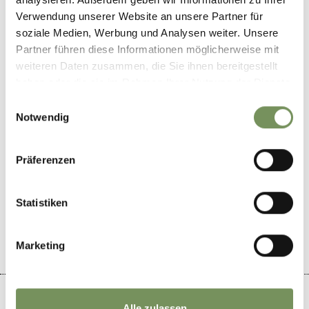
info@partschins.com
Verwendung unserer Website an unsere Partner für
www.happichl.it
soziale Medien, Werbung und Analysen weiter. Unsere
T
+39 0473 967438
Partner führen diese Informationen möglicherweise mit
weiteren Daten zusammen, die Sie ihnen bereitgestellt
Empfohlener Zeitraum
haben oder die sie im Rahmen Ihrer Nutzung der Dienste
ganzjährig
gesammelt haben.
Einwilligungsauswahl
Notwendig
Präferenzen
WAR DER INHALT FÜR DICH HILFREICH?
Statistiken
JA
NEIN
Marketing
Alle zulassen