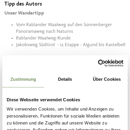
Tipp des Autors
Unser Wandertipp
Vom Rablander Waalweg auf den Sonnenberger
Panoramaweg nach Naturns
Rablander Waalweg-Runde
Jakobsweg Südtirol - 12 Etappe - Algund bis Kastelbell
Zustimmung
Details
Über Cookies
Januar - Dezember
Kontakt
Diese Webseite verwendet Cookies
Gasthaus Happichl
Wir verwenden Cookies, um Inhalte und Anzeigen zu
Geroldstrasse 35
personalisieren, Funktionen für soziale Medien anbieten
39020
Rabland
zu können und die Zugriffe auf unsere Website zu
analysieren. Außerdem geben wir Informationen zu Ihrer