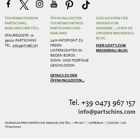
TOURISMUSVEREIN
ÖFFNUNGSZEITEN
GESCHICHTEN FÜR
PARTSCHINS,
TOURISMUSBÜROS
INSIDER VON
RABLAND UND TÖLL
PARTSCHINS UND
INSIDERN ... LESEN SIE
RABLAND
UNSEREN WASSERFALL-
SPAUREGGSTR. 10
BLOG
39020 PARTSCHINS
24H-INFOPOINT ZU
TEL.
+39 0473 967 157
FREIEN
HIER GEHT'S ZUM
UNTERKÜNFTEN IN
WASSERFALL-BLOG
BEIDEN BÜROS.
SONN- UND FEIERTAGE
GESCHLOSSEN.
DETAILS ZU DEN
ÖFFNUNGSZEITEN...
Tel. +39 0473 967 157
info@partschins.com
TOURISMUSVEREIN PARTSCHINS, RABLAND UND TÖLL |
PRIVACY
|
IMPRESSUM
|
COOKIES
| UID
IT01541700215