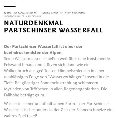
PARTSCHINS, RABLAND UND TÖLL
NATUR & KULTUR
SEHENSWÜRDIGKEITEN
NATURDENKMÄLER IN PARTSCHINS
NATURDENKMAL
PARTSCHINSER WASSERFALL
Der Partschinser Wasserfall ist einer der
beeindruckendsten der Alpen.
Seine Wassermassen schießen weit über eine freistehende
Felswand hinaus und stürzen sich dann wie ein
Wolkenbruch aus geöffneten Himmelschleusen in einer
unablässigen Folge von "Wasservorhängen" tosend in die
Tiefe. Bei günstiger Sonneneinstrahlung schimmern
Myriaden von Tröfpchen in allen Regenbogenfarben. Die
Fallhöhe beträgt 97 m.
Wasser in seiner unaufhaltsamen Form – der Partschinser
Wasserfall ist besonders in der Zeit der Schneeschmelze ein
wahres Spektakel!