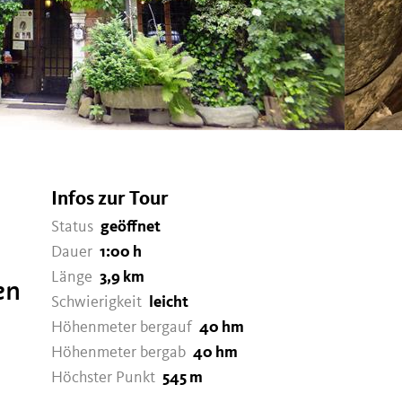
Infos zur Tour
Status
geöffnet
Dauer
1:00 h
Länge
3,9 km
en
Schwierigkeit
leicht
Höhenmeter bergauf
40 hm
Höhenmeter bergab
40 hm
Höchster Punkt
545 m