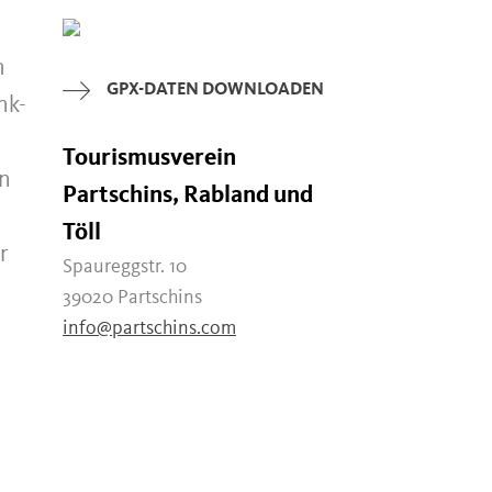
h
GPX-DATEN DOWNLOADEN
nk-
Tourismusverein
in
Partschins, Rabland und
Töll
r
Spaureggstr. 10
39020 Partschins
info@partschins.com