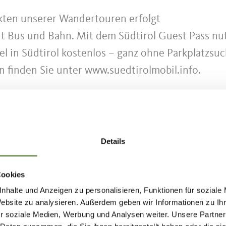
kten unserer Wandertouren erfolgt
 Bus und Bahn. Mit dem Südtirol Guest Pass nu
tel in Südtirol kostenlos – ganz ohne Parkplatzsuc
 finden Sie unter www.suedtirolmobil.info.
chkeiten begrenzt. Zum Schutz des
ir die Anreise mit öffentlichen Verkehrsmittel
Details
Cookies
dtirolmobil.info/de/
nhalte und Anzeigen zu personalisieren, Funktionen für soziale
Website zu analysieren. Außerdem geben wir Informationen zu I
r soziale Medien, Werbung und Analysen weiter. Unsere Partner