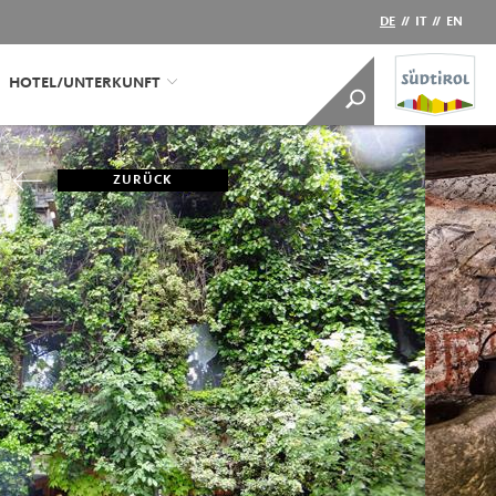
DE
//
IT
//
EN
HOTEL/UNTERKUNFT
ZURÜCK