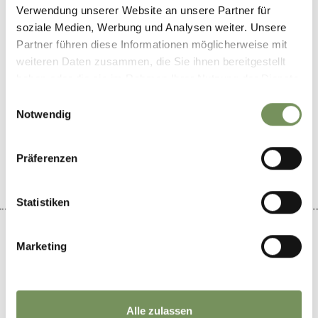
www.hotel-alber.com
Verwendung unserer Website an unsere Partner für
T
+39 0473 278245
soziale Medien, Werbung und Analysen weiter. Unsere
Partner führen diese Informationen möglicherweise mit
weiteren Daten zusammen, die Sie ihnen bereitgestellt
haben oder die sie im Rahmen Ihrer Nutzung der Dienste
gesammelt haben.
Einwilligungsauswahl
DID YOU FIND THIS CONTENT HELPFUL?
Notwendig
YES
NO
Präferenzen
Statistiken
Marketing
+
−
Alle zulassen