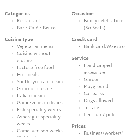
Categories
Occasions
Restaurant
Family celebrations
Bar / Café / Bistro
(80 Seats)
Cuisine type
Credit card
Vegetarian menu
Bank card/Maestro
Cuisine without
Service
glutine
Handicapped
Lactose-free food
accessible
Hot meals
Garden
South tyrolean cuisine
Playground
Gourmet cuisine
Car parks
Italian cuisine
Dogs allowed
Game/venison dishes
Terrace
Fish speciality weeks
beer bar / pub
Asparagus speciality
weeks
Prices
Game, venison weeks
Business/workers'