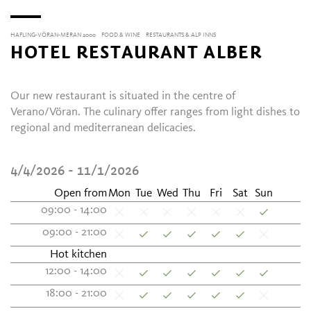
HAFLING-VÖRAN-MERAN 2000
FOOD & WINE
RESTAURANTS & ALP INNS
HOTEL RESTAURANT ALBER
Our new restaurant is situated in the centre of
Verano/Vöran. The culinary offer ranges from light dishes to
regional and mediterranean delicacies.
4/4/2026 - 11/1/2026
Open from
Mon
Tue
Wed
Thu
Fri
Sat
Sun
09:00 - 14:00
09:00 - 21:00
Hot kitchen
12:00 - 14:00
18:00 - 21:00