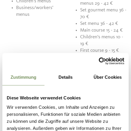
Children's menus
menus 29 - 42 €
Business/workers'
Set gourmet menu 36 -
menus
70 €
Set menu 36 - 42 €
Main course 15 - 24 €
Children's menus 10 -
19 €
First course 9 - 15 €
Dessert 5 - 9 €
Dish of the day 9 - 20
€
Zustimmung
Details
Über Cookies
Contact
Hotel Restaurant Alber
Diese Webseite verwendet Cookies
Seilbahnstr. 10
Wir verwenden Cookies, um Inhalte und Anzeigen zu
39010
Vöran/Verano
personalisieren, Funktionen für soziale Medien anbieten
zu können und die Zugriffe auf unsere Website zu
info@hotel-alber.com
analysieren. Außerdem geben wir Informationen zu Ihrer