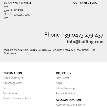
ST. KATHREINSTRASSE 2
OUR VARIED BLOG
/A
39010 HAFLING
PHONE
+39 0473 279
457
Phone +39 0473 279 457
info@hafling.com
TOURIST OFFICE HAFLING - VÖRAN - MERAN 2000 |
COOKIES
|
PRIVACY
|
LEGAL NOTICE
| UID
IT01485120214
INFORMATION
INTERACTIVE
Reach South Tyrol
Newsletter
Advantage cards
Apps
Events
Interactive map
Food & wine
Picture & videos
Contact & opening hours
ACCOMMODATION
Accommodation Enquiry