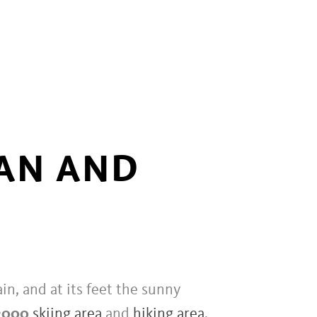
RAN AND
n, and at its feet the sunny
2000
skiing area
and
hiking area
.