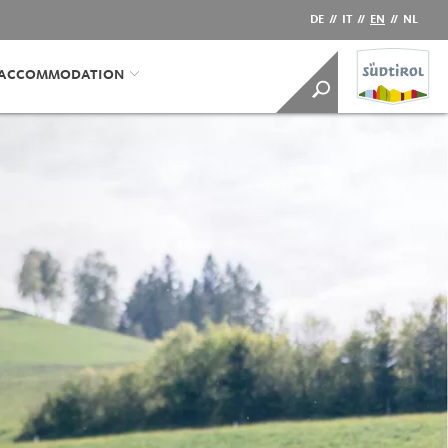
DE
//
IT
//
EN
//
NL
/ACCOMMODATION