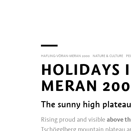
HAFLING-VÖRAN-MERAN 2000
NATURE & CULTURE
PE
HOLIDAYS 
MERAN 200
The sunny high platea
Rising proud and visible
above th
Tschögglberg mountain plateau an