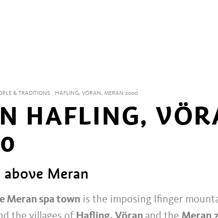
OPLE & TRADITIONS
HAFLING, VÖRAN, MERAN 2000
IN HAFLING, VÖ
0
u above Meran
e Meran spa town
is the imposing Ifinger mountai
d the villages of
Hafling, Vöran
and the
Meran 