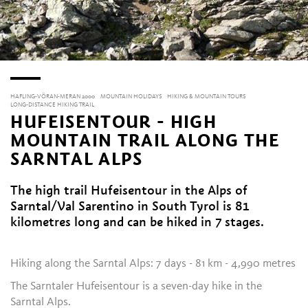
HAFLING-VÖRAN-MERAN 2000
MOUNTAIN HOLIDAYS
HIKING & MOUNTAIN TOURS
LONG-DISTANCE HIKING TRAIL
HUFEISENTOUR - HIGH
MOUNTAIN TRAIL ALONG THE
SARNTAL ALPS
The high trail Hufeisentour in the Alps of
Sarntal/Val Sarentino in South Tyrol is 81
kilometres long and can be hiked in 7 stages.
Hiking along the Sarntal Alps: 7 days - 81 km - 4,990 metres
The Sarntaler Hufeisentour is a seven-day hike in the
Sarntal Alps.