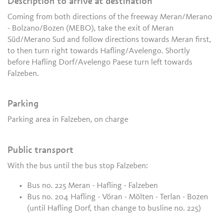
Description to arrive at destination
Coming from both directions of the freeway Meran/Merano
- Bolzano/Bozen (MEBO), take the exit of Meran
Süd/Merano Sud and follow directions towards Meran first,
to then turn right towards Hafling/Avelengo. Shortly
before Hafling Dorf/Avelengo Paese turn left towards
Falzeben.
Parking
Parking area in Falzeben, on charge
Public transport
With the bus until the bus stop Falzeben:
Bus no. 225 Meran - Hafling - Falzeben
Bus no. 204 Hafling - Vöran - Mölten - Terlan - Bozen
(until Hafling Dorf, than change to busline no. 225)