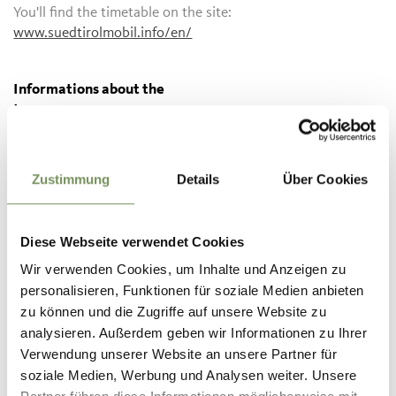
You'll find the timetable on the site:
www.suedtirolmobil.info/en/
Informations about the
tour
State
open
Duration
5:40 h
Length
20 km
Zustimmung
Details
Über Cookies
Difficulty
medium
Difference in height uphill
721 hm
Diese Webseite verwendet Cookies
Difference in height
Wir verwenden Cookies, um Inhalte und Anzeigen zu
downhill
1059 hm
personalisieren, Funktionen für soziale Medien anbieten
Highest point
2081 m
zu können und die Zugriffe auf unsere Website zu
analysieren. Außerdem geben wir Informationen zu Ihrer
Verwendung unserer Website an unsere Partner für
soziale Medien, Werbung und Analysen weiter. Unsere
DOWNLOAD GPX-FILE