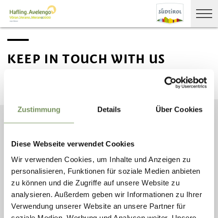
KEEP IN TOUCH WITH US
News and information directly in your mailbox
NEWSLETTER SIGN UP
Zustimmung
Details
Über Cookies
Diese Webseite verwendet Cookies
Wir verwenden Cookies, um Inhalte und Anzeigen zu
TOURIST OFFICE
OPENING HOURS
MOUNTAIN MOMENTS
HAFLING - VÖRAN -
AND HORSE
personalisieren, Funktionen für soziale Medien anbieten
CONTACT & OPENING
MERAN 2000
WHISPERING
HOURS
zu können und die Zugriffe auf unsere Website zu
ST. KATHREINSTRASSE 2
OUR VARIED BLOG
analysieren. Außerdem geben wir Informationen zu Ihrer
/A
39010 HAFLING
Verwendung unserer Website an unsere Partner für
PHONE
+39 0473 279
soziale Medien, Werbung und Analysen weiter. Unsere