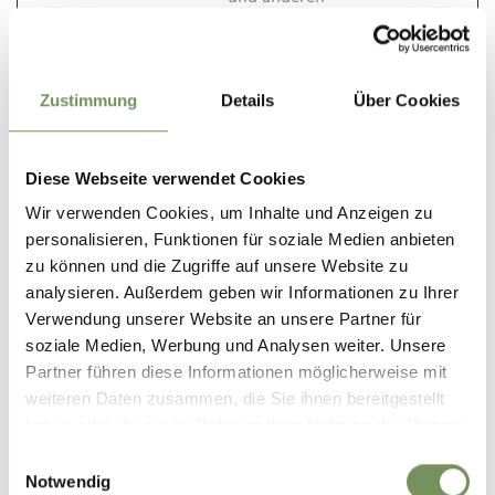
Website-
Einstellungen bei.
tADu
cdn.webco
Dieses Cookie ist mit
Beständ
Zustimmung
Details
Über Cookies
mponents.
einem Bündel von
ig
opendatah
Cookies verbunden,
ub.com
die dem Zweck der
Diese Webseite verwendet Cookies
Bereitstellung und
Präsentation von
Wir verwenden Cookies, um Inhalte und Anzeigen zu
Inhalten dienen. Die
personalisieren, Funktionen für soziale Medien anbieten
Cookies behalten
zu können und die Zugriffe auf unsere Website zu
den korrekten
analysieren. Außerdem geben wir Informationen zu Ihrer
Zustand von
Verwendung unserer Website an unsere Partner für
Schriftart,
soziale Medien, Werbung und Analysen weiter. Unsere
Blog-/Bildschiebereg
Partner führen diese Informationen möglicherweise mit
lern, Farbthemen
weiteren Daten zusammen, die Sie ihnen bereitgestellt
und anderen
haben oder die sie im Rahmen Ihrer Nutzung der Dienste
Website-
gesammelt haben.
Einwilligungsauswahl
Einstellungen bei.
Notwendig