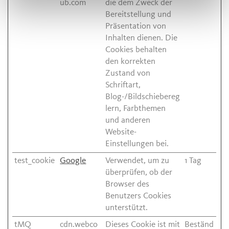
ub.com
die dem Zweck der
Bereitstellung und
Präsentation von
Inhalten dienen. Die
Cookies behalten
den korrekten
Zustand von
Schriftart,
Blog-/Bildschiebereg
lern, Farbthemen
und anderen
Website-
Einstellungen bei.
test_cookie
Google
Verwendet, um zu
1 Tag
überprüfen, ob der
Browser des
Benutzers Cookies
unterstützt.
tMQ
cdn.webco
Dieses Cookie ist mit
Beständ