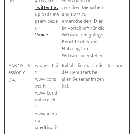
[x4]
atbase.co
verwendet, um
Twitter Inc.
zwischen Menschen
uploads.ma
und Bots zu
pservices.e
unterscheiden. Dies
u
ist vorteilhaft für die
Vimeo
Website, um gültige
Berichte über die
Nutzung Ihrer
Website zu erstellen.
ASP.NET_S
widget.lts.i
Behält die Zustände
Sitzung
essionId
t
des Benutzers bei
[x4]
www.consi
allen Seitenanfragen
sto.it
bei.
www.kund
enbereich.i
t
www.mera
no-
suedtirol.it