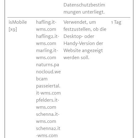
Datenschutzbestim
mungen unterliegt.
isMobile
hafling.it-
Verwendet, um
1 Tag
[x9]
wms.com
festzustellen, ob die
hafling2.it-
Desktop- oder
wms.com
Handy-Version der
marling.it-
Website angezeigt
wms.com
werden soll.
naturns.pa
nocloud.we
bcam
passeiertal.
it-wms.com
pfelders.it-
wms.com
schenna.it-
wms.com
schenna2.it
-wms.com