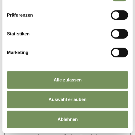
tAE
cdn.webco
Dieses Cookie ist mit
Beständ
mponents.
einem Bündel von
ig
Präferenzen
opendatah
Cookies verbunden,
ub.com
die dem Zweck der
Bereitstellung und
Statistiken
Präsentation von
Inhalten dienen. Die
Cookies behalten
Marketing
den korrekten
Zustand von
Schriftart,
Blog-/Bildschiebereg
Alle zulassen
lern, Farbthemen
und anderen
Website-
Auswahl erlauben
Einstellungen bei.
tC
cdn.webco
Dieses Cookie ist mit
Beständ
Ablehnen
mponents.
einem Bündel von
ig
opendatah
Cookies verbunden,