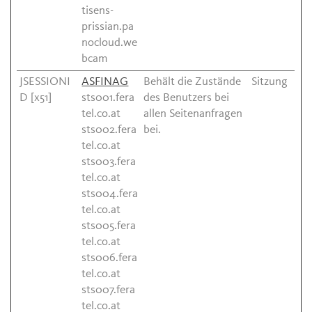
tisens-
prissian.pa
nocloud.we
bcam
JSESSIONI
ASFINAG
Behält die Zustände
Sitzung
D [x51]
sts001.fera
des Benutzers bei
tel.co.at
allen Seitenanfragen
sts002.fera
bei.
tel.co.at
sts003.fera
tel.co.at
sts004.fera
tel.co.at
sts005.fera
tel.co.at
sts006.fera
tel.co.at
sts007.fera
tel.co.at