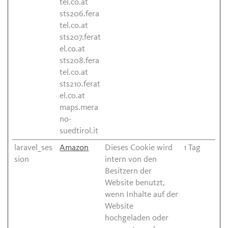
tel.co.at
sts206.fera
tel.co.at
sts207.ferat
el.co.at
sts208.fera
tel.co.at
sts210.ferat
el.co.at
maps.mera
no-
suedtirol.it
laravel_ses
Amazon
Dieses Cookie wird
1 Tag
sion
intern von den
Besitzern der
Website benutzt,
wenn Inhalte auf der
Website
hochgeladen oder