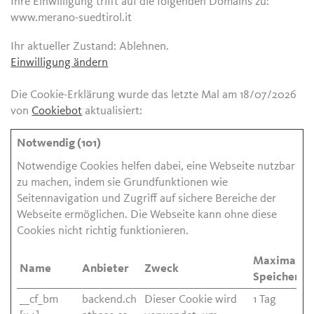
Ihre Einwilligung trifft auf die folgenden Domains zu:
www.merano-suedtirol.it
Ihr aktueller Zustand: Ablehnen.
Einwilligung ändern
Die Cookie-Erklärung wurde das letzte Mal am 18/07/2026
von
Cookiebot
aktualisiert:
Notwendig (101)
Notwendige Cookies helfen dabei, eine Webseite nutzbar
zu machen, indem sie Grundfunktionen wie
Seitennavigation und Zugriff auf sichere Bereiche der
Webseite ermöglichen. Die Webseite kann ohne diese
Cookies nicht richtig funktionieren.
Maximale
Name
Anbieter
Zweck
Speicherda
__cf_bm
backend.ch
Dieser Cookie wird
1 Tag