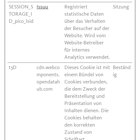
SESSION_S
Issuu
Registriert
Sitzung
TORAGE_I
statistische Daten
D_pico_lsid
über das Verhalten
der Besucher auf der
Website. Wird vom
Website-Betreiber
für internes
Analytics verwendet.
t3D
cdn.webco
Dieses Cookie ist mit
Beständ
mponents.
einem Bündel von
ig
opendatah
Cookies verbunden,
ub.com
die dem Zweck der
Bereitstellung und
Präsentation von
Inhalten dienen. Die
Cookies behalten
den korrekten
Zustand von
Schriftart,