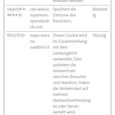
erneuert werden.
object(#-#-
cdn.webco
Speichert die
Beständ
##:#:#.#)
mponents.
Zeitzone des
ig
opendatah
Benutzers.
ub.com
ROUTEID
maps.mera
Dieses Cookie wird
Sitzung
no-
im Zusammenhang
suedtirol.it
mit dem
Lastausgleich
verwendet. Dies
optimiert die
Antwortrate
zwischen Besucher
und Standort, indem
die Verkehrslast auf
mehrere
Netzwerkverbindung
en oder Server
verteilt wird.