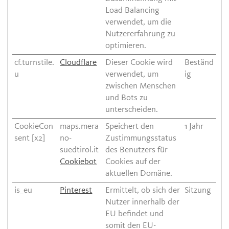
Load Balancing
verwendet, um die
Nutzererfahrung zu
optimieren.
cf.turnstile.
Cloudflare
Dieser Cookie wird
Beständ
u
verwendet, um
ig
zwischen Menschen
und Bots zu
unterscheiden.
CookieCon
maps.mera
Speichert den
1 Jahr
sent [x2]
no-
Zustimmungsstatus
suedtirol.it
des Benutzers für
Cookiebot
Cookies auf der
aktuellen Domäne.
is_eu
Pinterest
Ermittelt, ob sich der
Sitzung
Nutzer innerhalb der
EU befindet und
somit den EU-