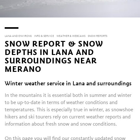
LANA AND ENVIRONS
INFO & SERVICE
WEATHER & WEBCAMS
SNOW REPORTS
SNOW REPORT & SNOW
DEPTHS IN LANA AND
SURROUNDINGS NEAR
MERANO
Winter weather service in Lana and surroundings
In the mountains it is essential both in summer and winter
to be up-to-date in terms of weather conditions and
temperatures. This is especially true in winter, as snowshoe
hikers and ski tourers rely on current weather reports and
information about fresh snow and snow conditions.
On this page you will find our constantly updated snow