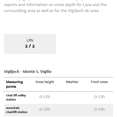
reports and information on snow depth for Lana and the
surrounding area as well as for the Vigiljoch ski area.
Lifts
2 / 2
Vigiljoch - Monte S. Vigilio
Measuring
Snow height
Weather
Fresh snow
points
chair lift valley
0
cm
0
cm
station
mountain
0
cm
0
cm
chairlift station