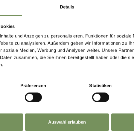
Details
OPENING HOURS
WIN
APRIL - OCTOBER
NOV
Cookies
NEWSLETTER-
MONDAY - FRIDAY
MON
8,30 A.M. - 12,30 P.M. AND
8,30 
nhalte und Anzeigen zu personalisieren, Funktionen für soziale
2,00 P.M. - 6,00 P.M.
2,00 
Website zu analysieren. Außerdem geben wir Informationen zu I
MARLENGO
r soziale Medien, Werbung und Analysen weiter. Unsere Partner
 Daten zusammen, die Sie ihnen bereitgestellt haben oder die s
SATURDAY AND ON THE FESTIVITY DAYS (EXEPT
n.
SUNDAYS)
8,30 A.M. - 12,30 P.M.
 up now & stay up to date!
Präferenzen
Statistiken
eep you up to date on all current events and
lights.
|
COOKIES
| UID IT00495410219
Auswahl erlauben
ion