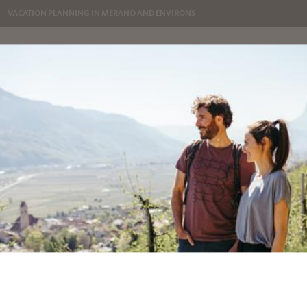
VACATION PLANNING IN MERANO AND ENVIRONS
FOOD & WINE
NATURE & (WINE) CULTURE
HOTELS/ACCOMMO
OUCH WITH US
ly in your mailbox