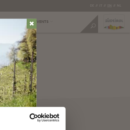
DE
//
IT
//
EN
//
NL
DATION
INFO & EVENTS
✖