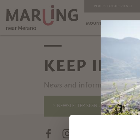
PLACES TO EXPERIENCE
MOUNTAIN HOLIDAYS
KEEP IN T
News and information direct
NEWSLETTER SIGN UP