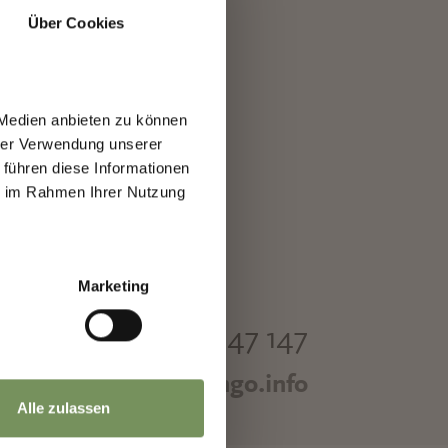
Über Cookies
TER OPENING HOURS
EMBER - MARCH
DAY - FRIDAY
A.M. - 12,30 P.M.
 Medien anbieten zu können
P.M. - 5,00 P.M.
hrer Verwendung unserer
 führen diese Informationen
ie im Rahmen Ihrer Nutzung
Marketing
Phone +39 0473 447 147
info@marlengo.info
Alle zulassen