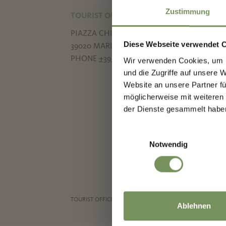
Zustimmung
TOURIST OFFICE MARLENGO
PIAZZA CHIESA 5
Diese Webseite verwendet 
39020 MARLENGO
PHONE
+39 0473 447 147
Wir verwenden Cookies, um I
und die Zugriffe auf unsere 
Website an unsere Partner fü
möglicherweise mit weiteren
der Dienste gesammelt habe
Sign
Einwilligungsauswahl
Notwendig
We k
high
TOURIST OFFICE MARLENGO |
PRIVACY
|
LEGAL NOTICE
Ablehnen
Salutat