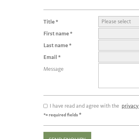
Title
First name
Last name
Email
Message
I have read and agree with the
privacy
*= required fields