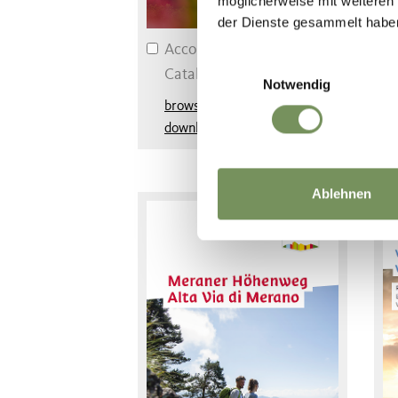
möglicherweise mit weiteren
der Dienste gesammelt habe
Accommodation &
Einwilligungsauswahl
Catalogue 2026
Notwendig
browse online
download
Ablehnen