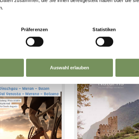
 Daten zusammen, die Sie ihnen bereitgestellt haben oder die s
n.
Naturno Magazine 2020
engl.
Präferenzen
Statistiken
browse online
Bike-Map Naturns
download
browse online
download
Auswahl erlauben