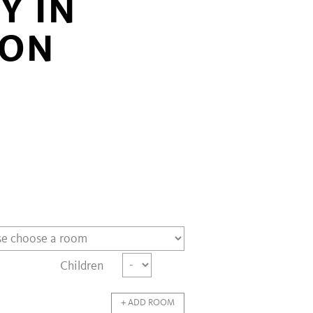
Y IN
NON
Children
+ ADD ROOM