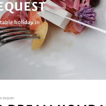
EQUEST
table holiday in
N ENQUIRY