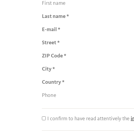
First name
Last name
E-mail
Street
ZIP Code
City
Country
Phone
I confirm to have read attentively the
i