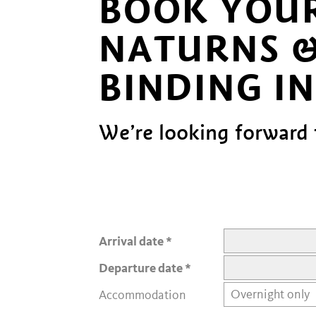
BOOK YOUR
NATURNS &
BINDING I
We’re looking forward 
Arrival date
Departure date
Accommodation