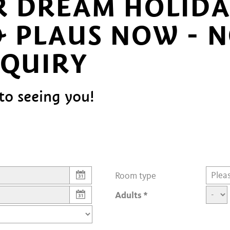
 DREAM HOLIDA
 PLAUS NOW - 
NQUIRY
to seeing you!
Room type
Adults