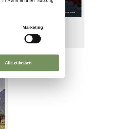
ie im Rahmen Ihrer Nutzung
Site Map
Marketing
browse online
download
Alle zulassen