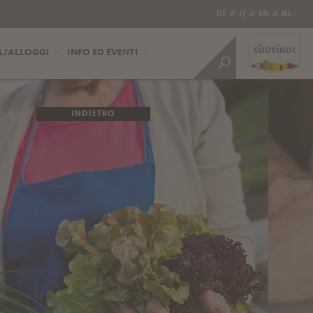
DE
//
IT
//
EN
//
NL
L/ALLOGGI
INFO ED EVENTI
INDIETRO