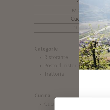
Aperto da
lu
10:00 - 19:30
Cucina calda
11:30 - 18:30
Categorie
Ristorante
Posto di ristoro
Trattoria
Cucina
Cucina aperta