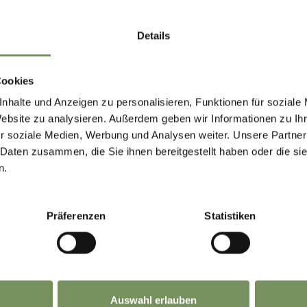
MARLENGO
ia
Details
rite il meglio di Marlengo! 🌄
Cookies
nhalte und Anzeigen zu personalisieren, Funktionen für soziale
iviti subito alla nostra newsletter e sarai il primo a
Website zu analysieren. Außerdem geben wir Informationen zu I
scere offerte esclusive, eventi speciali e consigli
TO VI È STATO UTILE?
r soziale Medien, Werbung und Analysen weiter. Unsere Partner
 Daten zusammen, die Sie ihnen bereitgestellt haben oder die s
osti per la tua prossima visita a Marlengo!
n.
scriviti ora e rendi la
tua vacanza a Marlengo
anc
Präferenzen
Statistiken
bella!
Auswahl erlauben