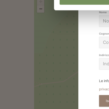
+
−
Nome
Cogno
Indiriz
Le inf
priva
Is