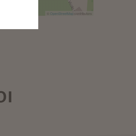
©
OpenStreetMap
contributors
OI