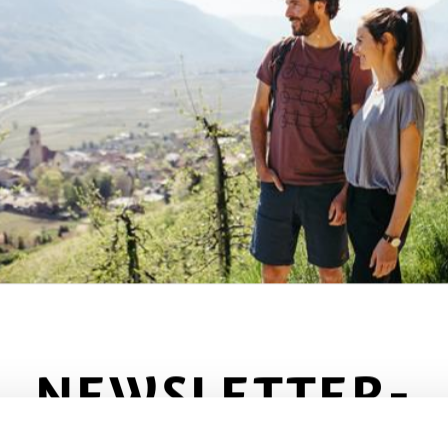
n
mar
mer
gio
ven
sab
dom
Servizio
Parco giochi
Parcheggi
Si accettano cani
Terrazza
NEWSLETTER-