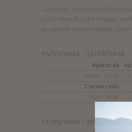
Cari ospiti, oltre a una vista mozza
sudtirolese, fresche insalate, verd
accogliervi presto famiglia Gufler
05/07/2026 - 31/08/2026
Aperto da
lu
10:00 - 20:30
Cucina calda
11:30 - 19:30
01/09/2026 - 30/10/2026