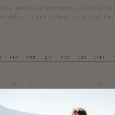
fiato siamo lieti di offrirvi tipici piatti della cuci
ura dell´orto e succhi fatti in casa. Saremo lieti d
n
mar
mer
gio
ven
sab
dom