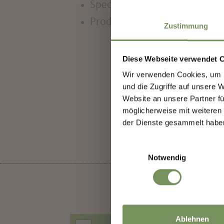
Specialità altoatesine
Prodotti di produzione propr
Zustimmung
Scop
Diese Webseite verwendet 
Wir verwenden Cookies, um I
Iscr
und die Zugriffe auf unsere 
cono
IL CONTENU
Website an unsere Partner fü
möglicherweise mit weiteren
nasc
der Dienste gesammelt habe
👉 I
Einwilligungsauswahl
Notwendig
più 
Saluto
Ablehnen