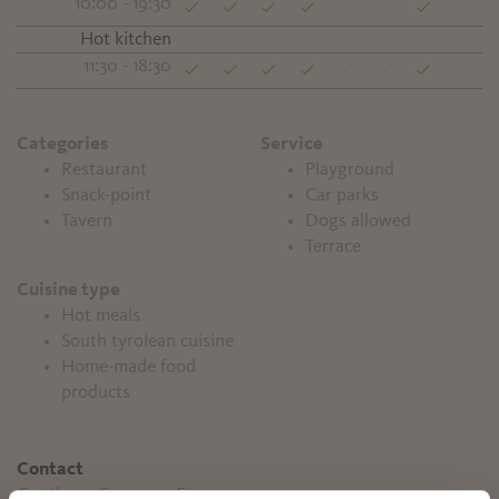
10:00 - 19:30
Hot kitchen
11:30 - 18:30
Categories
Service
Restaurant
Playground
Snack-point
Car parks
Tavern
Dogs allowed
Terrace
Cuisine type
Hot meals
South tyrolean cuisine
Home-made food
products
Contact
Gasthaus Senn am Egg