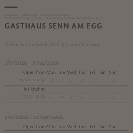
MARLENGO
FOOD & WINE
EAT & DRINK IN MARLING
REFRESHMENT STOPS ALONG THE IRRIGATION CHANNEL & HIGH MOUNTAIN ROUTE
GASTHAUS SENN AM EGG
The inn is situated on the high mountain road.
7/5/2026 - 8/31/2026
Open from
Mon
Tue
Wed
Thu
Fri
Sat
Sun
10:00 - 20:30
Hot kitchen
11:30 - 19:30
9/1/2026 - 10/30/2026
Open from
Mon
Tue
Wed
Thu
Fri
Sat
Sun