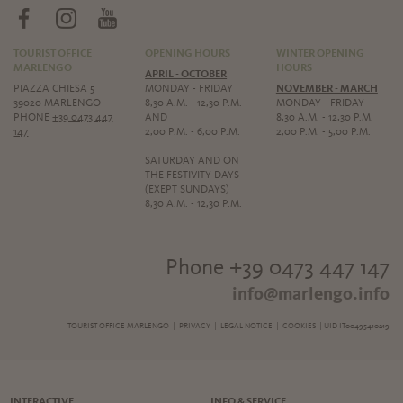
TOURIST OFFICE
OPENING HOURS
WINTER OPENING
MARLENGO
HOURS
APRIL - OCTOBER
PIAZZA CHIESA 5
MONDAY - FRIDAY
NOVEMBER - MARCH
39020 MARLENGO
8,30 A.M. - 12,30 P.M.
MONDAY - FRIDAY
PHONE
+39 0473 447
AND
8,30 A.M. - 12,30 P.M.
147
2,00 P.M. - 6,00 P.M.
2,00 P.M. - 5,00 P.M.
SATURDAY AND ON
THE FESTIVITY DAYS
(EXEPT SUNDAYS)
8,30 A.M. - 12,30 P.M.
Phone +39 0473 447 147
info@marlengo.info
TOURIST OFFICE MARLENGO |
PRIVACY
|
LEGAL NOTICE
|
COOKIES
| UID IT00495410219
INTERACTIVE
INFO & SERVICE