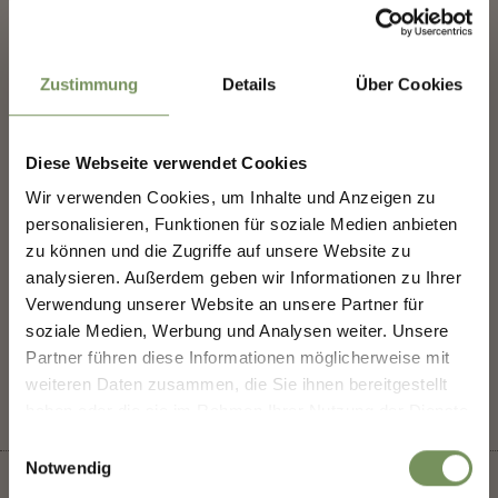
Via San Felice, 21
✖
39020
Marlengo/Marling
Zustimmung
Details
Über Cookies
info@sennamegg.it
www.sennamegg.it
T
+39 0473 442256
Diese Webseite verwendet Cookies
Wir verwenden Cookies, um Inhalte und Anzeigen zu
NEWSLETTER-MARLENGO
personalisieren, Funktionen für soziale Medien anbieten
zu können und die Zugriffe auf unsere Website zu
analysieren. Außerdem geben wir Informationen zu Ihrer
Sign up now & stay up to date!
DID YOU FIND THIS CONTENT HELPFUL?
Verwendung unserer Website an unsere Partner für
We keep you up to date on all current events and
soziale Medien, Werbung und Analysen weiter. Unsere
highlights.
YES
NO
Partner führen diese Informationen möglicherweise mit
weiteren Daten zusammen, die Sie ihnen bereitgestellt
haben oder die sie im Rahmen Ihrer Nutzung der Dienste
Salutation
gesammelt haben.
Einwilligungsauswahl
Notwendig