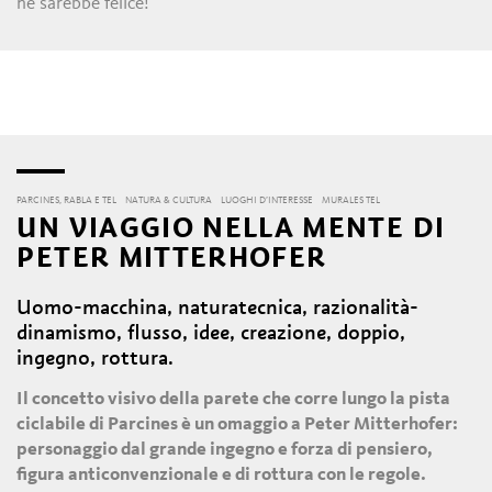
ne sarebbe felice!
PARCINES, RABLA E TEL
NATURA & CULTURA
LUOGHI D’INTERESSE
MURALES TEL
UN VIAGGIO NELLA MENTE DI
PETER MITTERHOFER
Uomo-macchina, naturatecnica, razionalità-
dinamismo, flusso, idee, creazione, doppio,
ingegno, rottura.
Il concetto visivo della parete che corre lungo la pista
ciclabile di Parcines è un omaggio a Peter Mitterhofer:
personaggio dal grande ingegno e forza di pensiero,
figura anticonvenzionale e di rottura con le regole.