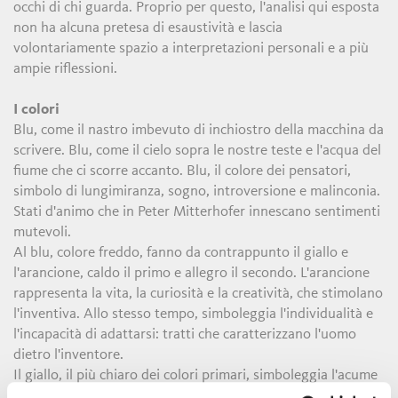
occhi di chi guarda. Proprio per questo, l'analisi qui esposta
non ha alcuna pretesa di esaustività e lascia
volontariamente spazio a interpretazioni personali e a più
ampie riflessioni.
I colori
Blu, come il nastro imbevuto di inchiostro della macchina da
scrivere. Blu, come il cielo sopra le nostre teste e l'acqua del
fiume che ci scorre accanto. Blu, il colore dei pensatori,
simbolo di lungimiranza, sogno, introversione e malinconia.
Stati d'animo che in Peter Mitterhofer innescano sentimenti
mutevoli.
Al blu, colore freddo, fanno da contrappunto il giallo e
l'arancione, caldo il primo e allegro il secondo. L'arancione
rappresenta la vita, la curiosità e la creatività, che stimolano
l'inventiva. Allo stesso tempo, simboleggia l'individualità e
l'incapacità di adattarsi: tratti che caratterizzano l'uomo
dietro l'inventore.
Il giallo, il più chiaro dei colori primari, simboleggia l'acume
e la conoscenza. In quanto colore del sole e della luce,