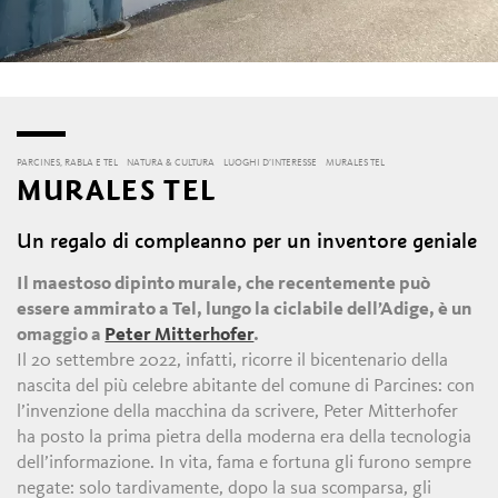
PARCINES, RABLA E TEL
NATURA & CULTURA
LUOGHI D’INTERESSE
MURALES TEL
MURALES TEL
Un regalo di compleanno per un inventore geniale
Il maestoso dipinto murale, che recentemente può
essere ammirato a Tel, lungo la ciclabile dell’Adige, è un
omaggio a
Peter Mitterhofer
.
Il 20 settembre 2022, infatti, ricorre il bicentenario della
nascita del più celebre abitante del comune di Parcines: con
l’invenzione della macchina da scrivere, Peter Mitterhofer
ha posto la prima pietra della moderna era della tecnologia
dell’informazione. In vita, fama e fortuna gli furono sempre
negate: solo tardivamente, dopo la sua scomparsa, gli