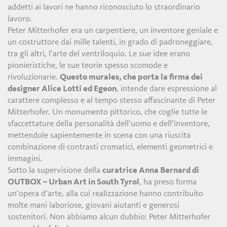
addetti ai lavori ne hanno riconosciuto lo straordinario
lavoro.
Peter Mitterhofer era un carpentiere, un inventore geniale e
un costruttore dai mille talenti, in grado di padroneggiare,
tra gli altri, l’arte del ventriloquio. Le sue idee erano
pionieristiche, le sue teorie spesso scomode e
rivoluzionarie.
Questo murales, che porta la firma dei
designer Alice Lotti ed Egeon
, intende dare espressione al
carattere complesso e al tempo stesso affascinante di Peter
Mitterhofer. Un monumento pittorico, che coglie tutte le
sfaccettature della personalità dell’uomo e dell’inventore,
mettendole sapientemente in scena con una riuscita
combinazione di contrasti cromatici, elementi geometrici e
immagini.
Sotto la supervisione della
curatrice Anna Bernard di
OUTBOX – Urban Art in South Tyrol
, ha preso forma
un’opera d’arte, alla cui realizzazione hanno contribuito
molte mani laboriose, giovani aiutanti e generosi
sostenitori. Non abbiamo alcun dubbio: Peter Mitterhofer