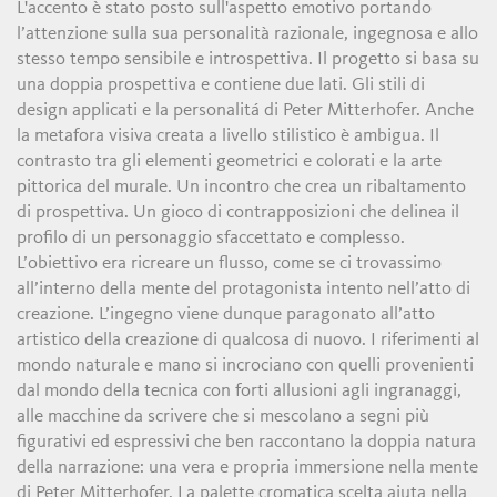
L'accento è stato posto sull'aspetto emotivo portando
l’attenzione sulla sua personalità razionale, ingegnosa e allo
stesso tempo sensibile e introspettiva. Il progetto si basa su
una doppia prospettiva e contiene due lati. Gli stili di
design applicati e la personalitá di Peter Mitterhofer. Anche
la metafora visiva creata a livello stilistico è ambigua. Il
contrasto tra gli elementi geometrici e colorati e la arte
pittorica del murale. Un incontro che crea un ribaltamento
di prospettiva. Un gioco di contrapposizioni che delinea il
profilo di un personaggio sfaccettato e complesso.
L’obiettivo era ricreare un flusso, come se ci trovassimo
all’interno della mente del protagonista intento nell’atto di
creazione. L’ingegno viene dunque paragonato all’atto
artistico della creazione di qualcosa di nuovo. I riferimenti al
mondo naturale e mano si incrociano con quelli provenienti
dal mondo della tecnica con forti allusioni agli ingranaggi,
alle macchine da scrivere che si mescolano a segni più
figurativi ed espressivi che ben raccontano la doppia natura
della narrazione: una vera e propria immersione nella mente
di Peter Mitterhofer. La palette cromatica scelta aiuta nella