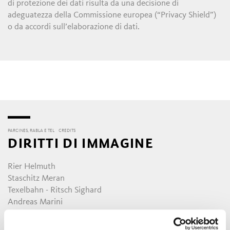
di protezione dei dati risulta da una decisione di
adeguatezza della Commissione europea (“Privacy Shield”)
o da accordi sull’elaborazione di dati.
PARCINES, RABLA E TEL
CREDITS
DIRITTI DI IMMAGINE
Rier Helmuth
Staschitz Meran
Texelbahn - Ritsch Sighard
Andreas Marini
Jessica Prehus
Athesia Tappeiner - Alex Filz