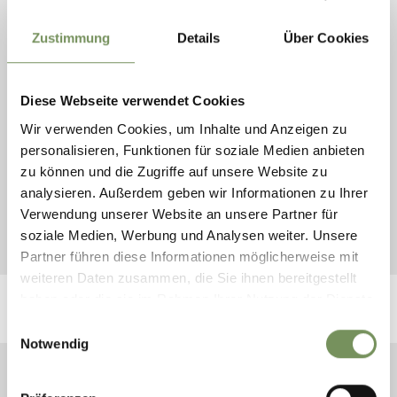
Amateursportverein Partschins - Markus Ganterer
Hotel Weiss - Tappeiner Florian
Zustimmung
Details
Über Cookies
Golfclub Lana
MGM-Damian Pertoll
MGM-Stefan Schuetz
Diese Webseite verwendet Cookies
Karlheinz Röggla
Wir verwenden Cookies, um Inhalte und Anzeigen zu
Kurt Tappeiner
personalisieren, Funktionen für soziale Medien anbieten
Bernhard Aichner
zu können und die Zugriffe auf unsere Website zu
Hermann Castiglioni
analysieren. Außerdem geben wir Informationen zu Ihrer
Tourismusgenossenschaft Naturns / Grüner Thomas
Verwendung unserer Website an unsere Partner für
Alex Moling IDM
soziale Medien, Werbung und Analysen weiter. Unsere
SkyAlps
Partner führen diese Informationen möglicherweise mit
weiteren Daten zusammen, die Sie ihnen bereitgestellt
haben oder die sie im Rahmen Ihrer Nutzung der Dienste
gesammelt haben.
Einwilligungsauswahl
Notwendig
PARCINES, RABLA E TEL
CREDITS