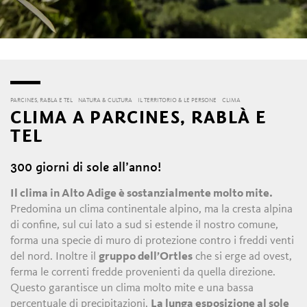
PARCINES, RABLA E TEL
NATURA & CULTURA
IL TERRITORIO & LE PERSONE
CLIMA
CLIMA A PARCINES, RABLÀ E
TEL
300 giorni di sole all’anno!
Il clima in Alto Adige è sostanzialmente molto mite.
Predomina un clima continentale alpino, ma la cresta alpina
di confine, sul cui lato a sud si estende il nostro comune,
forma una specie di muro di protezione contro i freddi venti
del nord. Inoltre il
gruppo dell’Ortles
che si erge ad ovest,
ferma le correnti fredde provenienti da quella direzione.
Questo garantisce un clima molto mite e una bassa
percentuale di precipitazioni.
La lunga esposizione al sole