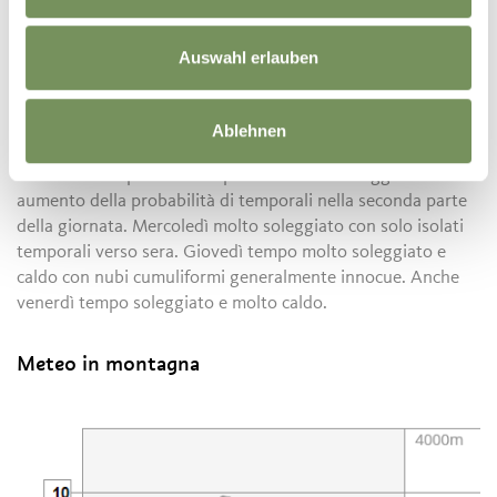
max.
35°C
33°C
30°C
Merano
Silandro
Vipiteno
Auswahl erlauben
19°C
17°C
13°C
34°C
31°C
29°C
Ablehnen
Evoluzione successiva
Per martedì si prevede tempo abbastanza soleggiato con
aumento della probabilità di temporali nella seconda parte
della giornata. Mercoledì molto soleggiato con solo isolati
temporali verso sera. Giovedì tempo molto soleggiato e
caldo con nubi cumuliformi generalmente innocue. Anche
venerdì tempo soleggiato e molto caldo.
Meteo in montagna