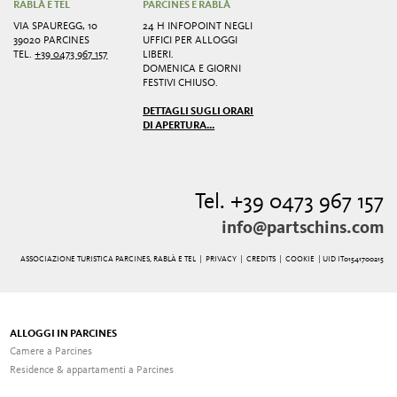
RABLÀ E TEL
PARCINES E RABLÀ
VIA SPAUREGG, 10
24 H INFOPOINT NEGLI
39020 PARCINES
UFFICI PER ALLOGGI
TEL.
+39 0473 967 157
LIBERI.
DOMENICA E GIORNI
FESTIVI CHIUSO.
DETTAGLI SUGLI ORARI
DI APERTURA...
Tel. +39 0473 967 157
info@partschins.com
ASSOCIAZIONE TURISTICA PARCINES, RABLÀ E TEL |
PRIVACY
|
CREDITS
|
COOKIE
| UID IT01541700215
ALLOGGI IN PARCINES
Camere a Parcines
Residence & appartamenti a Parcines