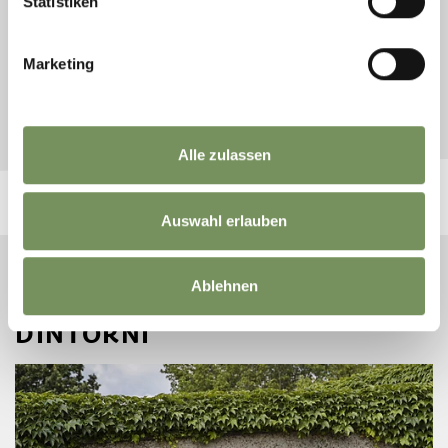
Statistiken
T
+39 340 7327377
gilli@rolmail.net
www.partschins.com
Marketing
LEGGI DI PIÙ
Alle zulassen
Auswahl erlauben
Ablehnen
I MUSEI PIÙ BELLI NEI
DINTORNI