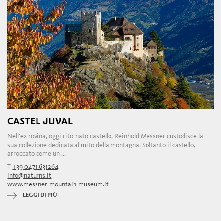
CASTEL JUVAL
Nell'ex rovina, oggi ritornato castello, Reinhold Messner custodisce la
sua collezione dedicata al mito della montagna. Soltanto il castello,
arroccato come un ...
T
+39 0471 631264
info@naturns.it
www.messner-mountain-museum.it
LEGGI DI PIÙ