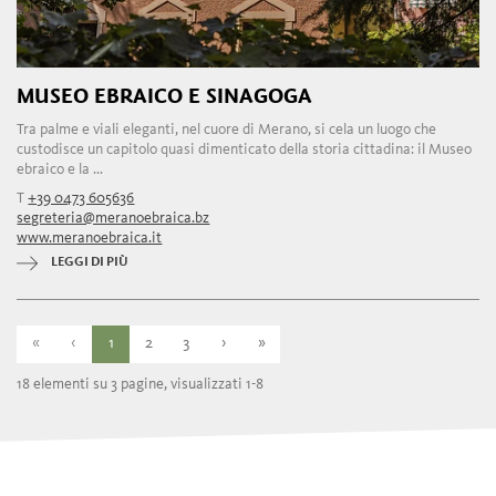
MUSEO EBRAICO E SINAGOGA
Tra palme e viali eleganti, nel cuore di Merano, si cela un luogo che
custodisce un capitolo quasi dimenticato della storia cittadina: il Museo
ebraico e la ...
T
+39 0473 605636
segreteria@meranoebraica.bz
www.meranoebraica.it
LEGGI DI PIÙ
«
‹
1
2
3
›
»
18 elementi su 3 pagine, visualizzati 1-8