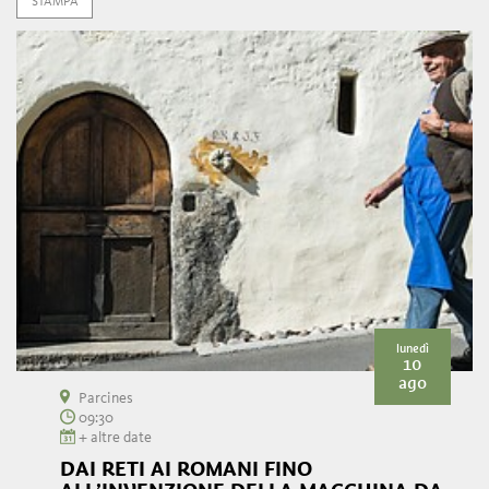
STAMPA
lunedì
10
ago
Parcines
09:30
+ altre date
DAI RETI AI ROMANI FINO