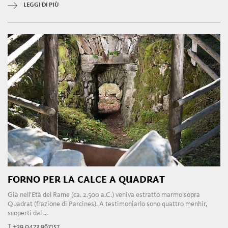
LEGGI DI PIÙ
FORNO PER LA CALCE A QUADRAT
Già nell'Età del Rame (ca. 2.500 a.C.) veniva estratto marmo sopra
Quadrat (frazione di Parcines). A testimoniarlo sono quattro menhir,
scoperti dal ...
T
+39 0473 967157