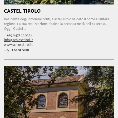
CASTEL TIROLO
Residenza degli omonimi conti, Castel Tirolo ha dato il nome all'intera
regione. La sua realizzazione risale alla seconda metà dell'XI secolo.
Oggi, Castel ...
T
+39 0473 220221
info@schlosstirol.it
www.schlosstirol.it
LEGGI DI PIÙ