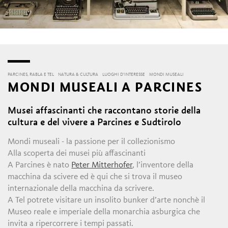
PARCINES, RABLA E TEL
NATURA & CULTURA
LUOGHI D’INTERESSE
MONDI MUSEALI
MONDI MUSEALI A PARCINES
Musei affascinanti che raccontano storie della
cultura e del vivere a Parcines e Sudtirolo
Mondi museali - la passione per il collezionismo
Alla scoperta dei musei più affascinanti
A Parcines è nato
Peter Mitterhofer
, l’inventore della
macchina da scivere ed è qui che si trova il museo
internazionale della macchina da scrivere.
A Tel potrete visitare un insolito bunker d’arte nonchè il
Museo reale e imperiale della monarchia asburgica che
invita a ripercorrere i tempi passati.