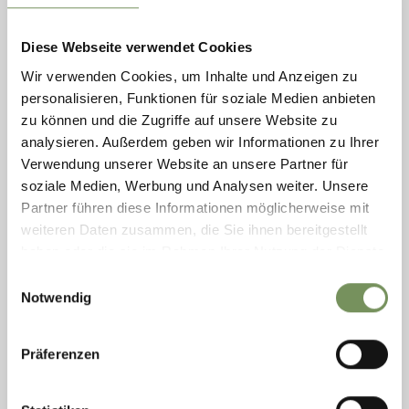
LA NOSTRA ESPERTA DI STORIA
Diese Webseite verwendet Cookies
Wir verwenden Cookies, um Inhalte und Anzeigen zu
personalisieren, Funktionen für soziale Medien anbieten
zu können und die Zugriffe auf unsere Website zu
analysieren. Außerdem geben wir Informationen zu Ihrer
Verwendung unserer Website an unsere Partner für
soziale Medien, Werbung und Analysen weiter. Unsere
Partner führen diese Informationen möglicherweise mit
weiteren Daten zusammen, die Sie ihnen bereitgestellt
haben oder die sie im Rahmen Ihrer Nutzung der Dienste
gesammelt haben.
Einwilligungsauswahl
Notwendig
CLAUDIA GILLI
Präferenzen
Da diversi anni ormai Claudia Gilli accompagna gli amanti dell'arte e
della cultura alla scoperta di Parcines, Rablà e Tel. Laureata in storia
dell'arte presso ...