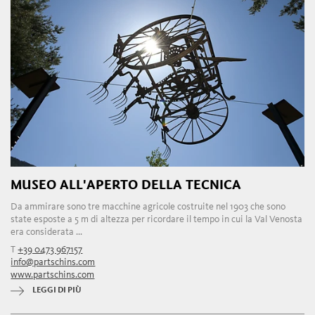
MUSEO ALL'APERTO DELLA TECNICA
Da ammirare sono tre macchine agricole costruite nel 1903 che sono
state esposte a 5 m di altezza per ricordare il tempo in cui la Val Venosta
era considerata ...
T
+39 0473 967157
info@partschins.com
www.partschins.com
LEGGI DI PIÙ