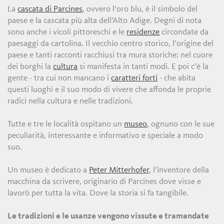
La
cascata di Parcines
, ovvero l’oro blu, è il simbolo del
paese e la cascata più alta dell’Alto Adige. Degni di nota
sono anche i vicoli pittoreschi e le
residenze
circondate da
paesaggi da cartolina. Il vecchio centro storico, l’origine del
paese e tanti racconti racchiusi tra mura storiche: nel cuore
dei borghi la
cultura
si manifesta in tanti modi. E poi c’è la
gente - tra cui non mancano i
caratteri forti
- che abita
questi luoghi e il suo modo di vivere che affonda le proprie
radici nella cultura e nelle tradizioni.
Tutte e tre le località ospitano un
museo
, ognuno con le sue
peculiarità, interessante e informativo e speciale a modo
suo.
Un museo è dedicato a
Peter Mitterhofer
, l’inventore della
macchina da scrivere, originario di Parcines dove visse e
lavorò per tutta la vita. Dove la storia si fa tangibile.
Le tradizioni e le usanze vengono vissute e tramandate