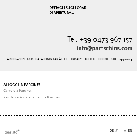
DETTAGLI SUGLI ORARI
DI APERTURA...
Tel. +39 0473 967 157
info@partschins.com
ASSOCIAZIONE TURISTICA PARCINES, RABLÀ E TEL |
PRIVACY
|
CREDITS
|
COOKIE
| UID IT01541700215
ALLOGGI IN PARCINES
Camere a Parcines
Residence & appartamenti a Parcines
DE
//
IT
//
EN