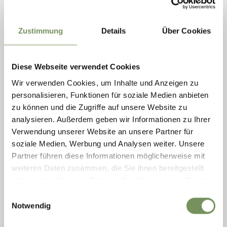
Zustimmung
Details
Über Cookies
Diese Webseite verwendet Cookies
Wir verwenden Cookies, um Inhalte und Anzeigen zu
personalisieren, Funktionen für soziale Medien anbieten
PISCINA COPERTA MERANO
zu können und die Zugriffe auf unsere Website zu
La piscina coperta di Merano si trova all'interno del complesso sportivo
analysieren. Außerdem geben wir Informationen zu Ihrer
Meranarena. Si tratta di un moderno centro natatorio per attività
Verwendung unserer Website an unsere Partner für
sportive, ...
soziale Medien, Werbung und Analysen weiter. Unsere
T
+39 0473 236 982
Partner führen diese Informationen möglicherweise mit
info@meranarena.it
www.meranarena.it
weiteren Daten zusammen, die Sie ihnen bereitgestellt
LEGGI DI PIÙ
haben oder die sie im Rahmen Ihrer Nutzung der Dienste
gesammelt haben.
Einwilligungsauswahl
Notwendig