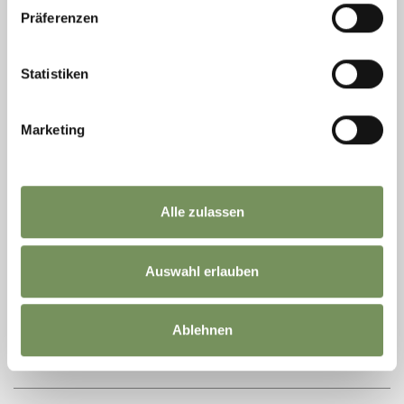
Präferenzen
Statistiken
Marketing
Alle zulassen
LIDO LANA
La piscina all'aperto di Lana è facilissima da raggiungere ed ha un
campeggio situato proprio accanto. I bambini sono i benvenuti e il prato
Auswahl erlauben
per prendere il ...
T
+39 388 8999022
lana@roemerkeller.it
Ablehnen
www.lido-lana.com
LEGGI DI PIÙ