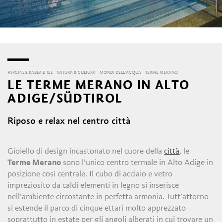
PARCINES, RABLA E TEL
NATURA & CULTURA
MONDI DELL'ACQUA
TERME MERANO
LE TERME MERANO IN ALTO
ADIGE/SÜDTIROL
Riposo e relax nel centro città
Gioiello di design incastonato nel cuore della
città
, le
Terme Merano
sono l’unico centro termale in Alto Adige in
posizione così centrale. Il cubo di acciaio e vetro
impreziosito da caldi elementi in legno si inserisce
nell’ambiente circostante in perfetta armonia. Tutt’attorno
si estende il parco di cinque ettari molto apprezzato
soprattutto in estate per gli angoli alberati in cui trovare un