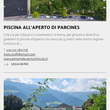
PISCINA ALL'APERTO DI PARCINES
Che sia per rilassarsi o mantenersi in forma, per giocare o divertirsi,
godetevi la piscina all'aperto con vasca da 33 metri nella nostra regione
turistica di ...
T
+39 333 7831778
klotz.wolfi@gmail.com
www.gemeinde.partschins.bz.it
LEGGI DI PIÙ