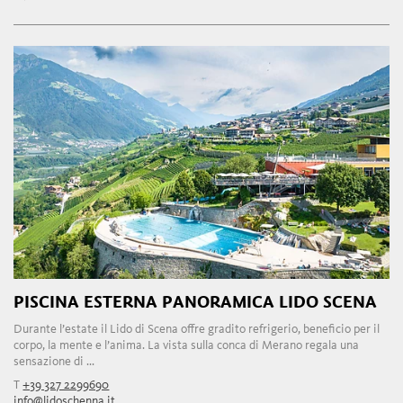
PISCINA ESTERNA PANORAMICA LIDO SCENA
Durante l’estate il Lido di Scena offre gradito refrigerio, beneficio per il
corpo, la mente e l’anima. La vista sulla conca di Merano regala una
sensazione di ...
T
+39 327 2299690
info@lidoschenna.it