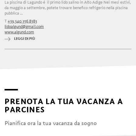
La piscina di Lagundo é il primo lido salino in Alto Adige Nei mesi estivi,
da maggio a settembre, potete trovare benefico refrigerio nella piscina
pubblica ...
T
+39 340 356 8383
lidoalgund@gmail.com
www.algund.com
LEGGI DI PIÙ
PRENOTA LA TUA VACANZA A
PARCINES
Pianifica ora la tua vacanza da sogno