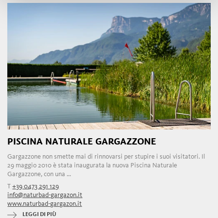
PISCINA NATURALE GARGAZZONE
Gargazzone non smette mai di rinnovarsi per stupire i suoi visitatori. Il
29 maggio 2010 è stata inaugurata la nuova Piscina Naturale
Gargazzone, con una ...
T
+39 0473 291 129
info@naturbad-gargazon.it
www.naturbad-gargazon.it
LEGGI DI PIÙ