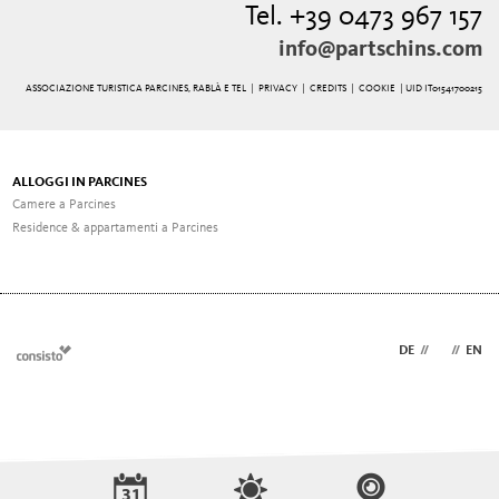
Tel. +39 0473 967 157
info@partschins.com
ASSOCIAZIONE TURISTICA PARCINES, RABLÀ E TEL |
PRIVACY
|
CREDITS
|
COOKIE
| UID IT01541700215
ALLOGGI IN PARCINES
Camere a Parcines
Residence & appartamenti a Parcines
DE
//
IT
//
EN