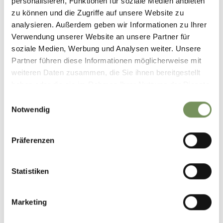
personalisieren, Funktionen für soziale Medien anbieten
zu können und die Zugriffe auf unsere Website zu
analysieren. Außerdem geben wir Informationen zu Ihrer
Verwendung unserer Website an unsere Partner für
soziale Medien, Werbung und Analysen weiter. Unsere
CONCERTO NEL CORTILE
CONCERTO NEL CORTILE
Partner führen diese Informationen möglicherweise mit
INTERNO DEL CASTELLO
INTERNO DEL CASTELLO
STACHLBURG CON SETTLE
STACHLBURG CON
weiteren Daten zusammen, die Sie ihnen bereitgestellt
BACK & FRIENDS
DULCAMARA
haben oder die sie im Rahmen Ihrer Nutzung der Dienste
gesammelt haben.
Einwilligungsauswahl
Notwendig
Präferenzen
I NOSTRI CONCERTI 2019
Statistiken
Marketing