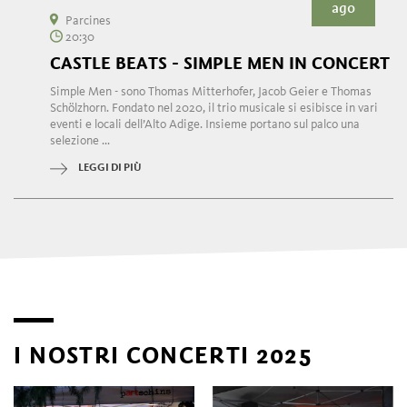
ago
Parcines
20:30
CASTLE BEATS - SIMPLE MEN IN CONCERT
Simple Men - sono Thomas Mitterhofer, Jacob Geier e Thomas
Schölzhorn. Fondato nel 2020, il trio musicale si esibisce in vari
eventi e locali dell’Alto Adige. Insieme portano sul palco una
selezione ...
LEGGI DI PIÙ
I NOSTRI CONCERTI 2025