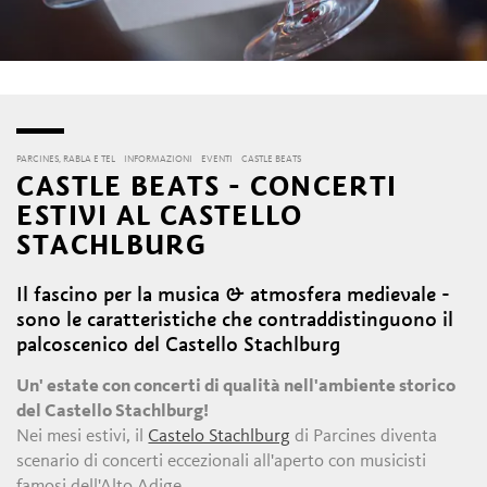
PARCINES, RABLA E TEL
INFORMAZIONI
EVENTI
CASTLE BEATS
CASTLE BEATS - CONCERTI
ESTIVI AL CASTELLO
STACHLBURG
Il fascino per la musica & atmosfera medievale -
sono le caratteristiche che contraddistinguono il
palcoscenico del Castello Stachlburg
Un' estate con concerti di qualità nell'ambiente storico
del Castello Stachlburg!
Nei mesi estivi, il
Castelo Stachlburg
di Parcines diventa
scenario di concerti eccezionali all'aperto con musicisti
famosi dell'Alto Adige.