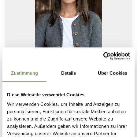
MANUELA AICHNER
Zustimmung
Details
Über Cookies
Parte del team dal 2017
- attualmente in
maternità
Diese Webseite verwendet Cookies
Wir verwenden Cookies, um Inhalte und Anzeigen zu
Ambiti di competenza:
personalisieren, Funktionen für soziale Medien anbieten
- Event management
zu können und die Zugriffe auf unsere Website zu
- Consulente strutture ricettive
analysieren. Außerdem geben wir Informationen zu Ihrer
- Accompagnatrice di media montagna
Verwendung unserer Website an unsere Partner für
- Comunicazione interna