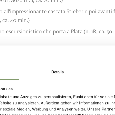
 di Moso (n. 1, ca. 20 min.)
ino all'impressionante cascata Stieber e poi avanti 
, ca. 40 min.)
ro escursionistico che porta a Plata (n. 1B, ca. 50
viene in autobus (linea 240).
Details
parcheggi nel centro del paese ci si incammina sul
Cookies
ati alla chiesa si hanno due possibilità:
nhalte und Anzeigen zu personalisieren, Funktionen für soziale
Website zu analysieren. Außerdem geben wir Informationen zu I
ete il sentiero a sinistra e seguite le indicazioni
r soziale Medien, Werbung und Analysen weiter. Unsere Partner