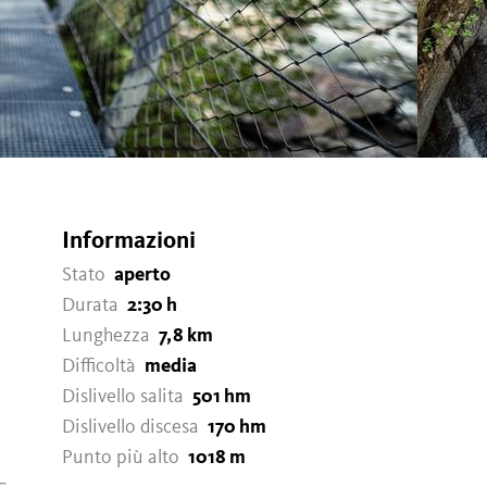
Informazioni
Stato
aperto
Durata
2:30 h
Lunghezza
7,8 km
Difficoltà
media
Dislivello salita
501 hm
Dislivello discesa
170 hm
Punto più alto
1018 m