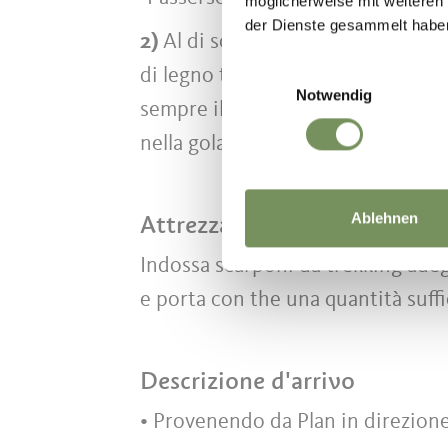
möglicherweise mit weiteren
der Dienste gesammelt habe
2)
Al di sotto della chiesa prende
Einwilligungsauswahl
di legno trovate la deviazione a s
Notwendig
sempre il sentiero fino all'incorcio
nella gola del Passirio "Passersch
Attrezzatura consigliata
Ablehnen
Indossa scarponi da trekking adeg
e porta con the una quantità suffi
Descrizione d'arrivo
• Provenendo da Plan in direzione