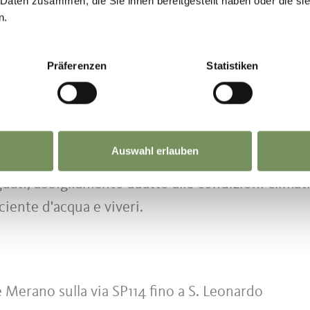
 Daten zusammen, die Sie ihnen bereitgestellt haben oder die s
n.
te la strada a destra per Plan. A 250 m dopo il pon
inistra che porta alla cascata "Stieber". Seguendo
Präferenzen
Statistiken
 al margine del bosco e giù fino alla diga, si arriva
lucht" che porta fino a S. Leonardo.
Auswahl erlauben
uati, abbigliamento adatto alle condizioni climat
ciente d'acqua e viveri.
 Merano sulla via SP114 fino a S. Leonardo