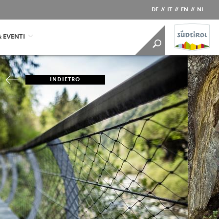
DE
//
IT
//
EN
//
NL
& EVENTI
INDIETRO