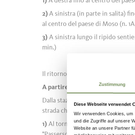
1)
A destra fino al centro del paese
2)
A sinistra (in parte in salita) f
al centro del paese di Moso (n. 1A
3)
A sinistra lungo il ripido sentie
min.)
Il ritorno al punto di partenza av
Zustimmung
A partire da Moso:
Dalla stazione dell'autobus o dai 
Diese Webseite verwendet 
strada che porta alla chiesa. Arriv
Wir verwenden Cookies, um I
und die Zugriffe auf unsere 
1)
Al tornante sotto la chiesa prend
Website an unsere Partner fü
"Passerschlucht" (n.1)