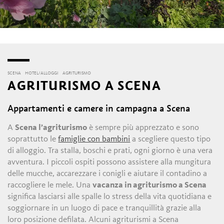
SCENA
HOTEL/ALLOGGI
AGRITURISMO
AGRITURISMO A SCENA
Appartamenti e camere in campagna a Scena
A
Scena l’agriturismo
è sempre più apprezzato e sono
soprattutto le
famiglie con bambini
a scegliere questo tipo
di alloggio. Tra stalla, boschi e prati, ogni giorno è una vera
avventura. I piccoli ospiti possono assistere alla mungitura
delle mucche, accarezzare i conigli e aiutare il contadino a
raccogliere le mele. Una
vacanza in agriturismo a Scena
significa lasciarsi alle spalle lo stress della vita quotidiana e
soggiornare in un luogo di pace e tranquillità grazie alla
loro posizione defilata. Alcuni agriturismi a Scena