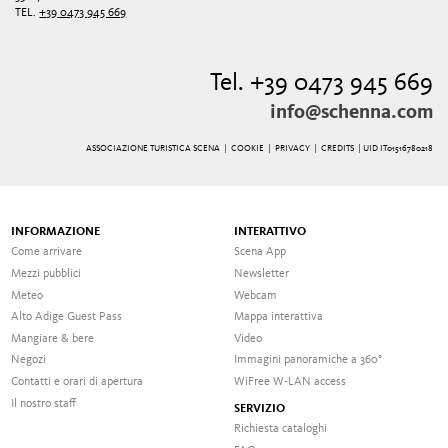
TEL.
+39 0473 945 669
Tel. +39 0473 945 669
info@schenna.com
ASSOCIAZIONE TURISTICA SCENA |
COOKIE
|
PRIVACY
|
CREDITS
| UID IT01516780218
INFORMAZIONE
INTERATTIVO
Come arrivare
Scena App
Mezzi pubblici
Newsletter
Meteo
Webcam
Alto Adige Guest Pass
Mappa interattiva
Mangiare & bere
Video
Negozi
Immagini panoramiche a 360°
Contatti e orari di apertura
WiFree W-LAN access
Il nostro staff
SERVIZIO
Richiesta cataloghi