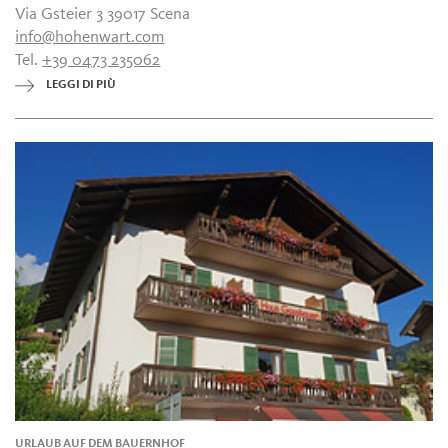
Via Gsteier 3 39017 Scena
info@hohenwart.com
Tel.
+39 0473 235062
LEGGI DI PIÙ
URLAUB AUF DEM BAUERNHOF