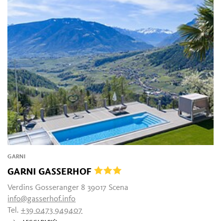
GARNI
GARNI GASSERHOF
Verdins Gosseranger 8 39017 Scena
info@gasserhof.info
Tel.
+39 0473 949407