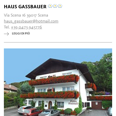
HAUS GASSBAUER
Via Scena 16 39017 Scena
haus_gassbauer@hotmail.com
Tel.
+39 0473 945776
LEGGI DI PIÙ