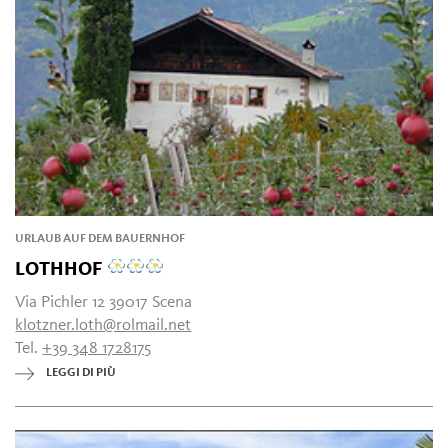
URLAUB AUF DEM BAUERNHOF
LOTHHOF
Via Pichler 12 39017 Scena
klotzner.loth@rolmail.net
Tel.
+39 348 1728175
LEGGI DI PIÙ