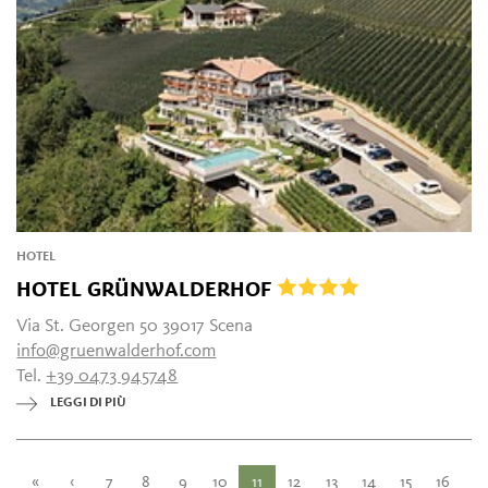
HOTEL
HOTEL GRÜNWALDERHOF
Via St. Georgen 50 39017 Scena
info@gruenwalderhof.com
Tel.
+39 0473 945748
LEGGI DI PIÙ
«
‹
7
8
9
10
11
12
13
14
15
16