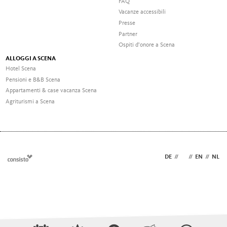
FAQ
Vacanze accessibili
Presse
Partner
Ospiti d’onore a Scena
ALLOGGI A SCENA
Hotel Scena
Pensioni e B&B Scena
Appartamenti & case vacanza Scena
Agriturismi a Scena
DE
//
IT
//
EN
//
NL