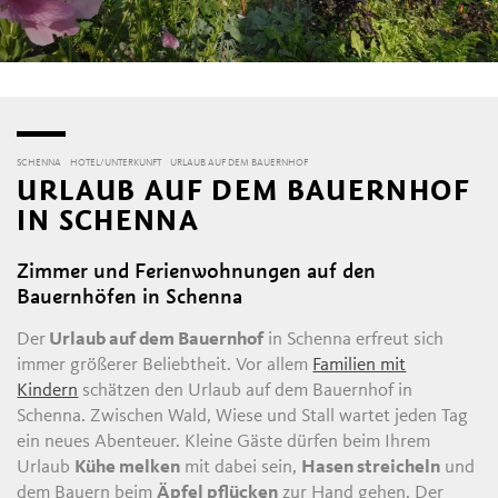
SCHENNA
HOTEL/UNTERKUNFT
URLAUB AUF DEM BAUERNHOF
URLAUB AUF DEM BAUERNHOF
IN SCHENNA
Zimmer und Ferienwohnungen auf den
Bauernhöfen in Schenna
Der
Urlaub auf dem Bauernhof
in Schenna erfreut sich
immer größerer Beliebtheit. Vor allem
Familien mit
Kindern
schätzen den Urlaub auf dem Bauernhof in
Schenna. Zwischen Wald, Wiese und Stall wartet jeden Tag
ein neues Abenteuer. Kleine Gäste dürfen beim Ihrem
Urlaub
Kühe melken
mit dabei sein,
Hasen streicheln
und
dem Bauern beim
Äpfel pflücken
zur Hand gehen. Der