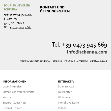
TOURISMUSVEREIN
KONTAKT UND
SCHENNA
ÖFFNUNGSZEITEN
ERZHERZOG JOHANN
PLATZ 1/D
39017 SCHENNA
TEL.
+39 0473 945 669
Tel. +39 0473 945 669
info@schenna.com
TOURISMUSVEREIN SCHENNA |
COOKIES
|
PRIVACY
|
IMPRESSUM
| UID IT01516780218
INFORMATIONEN
INTERAKTIV
Lage & Anreise
Schenna App
Öffentliche Verkehrsmittel
Newsletter
Wetter
Webcams
Südtirol Guest Pass
Interaktive Karte
Essen & Trinken
Videos