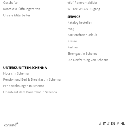
Geschäfte
360° Panoramabilder
Kontakt & Öffnungszeiten
WiFree WLAN-Zugang
Unsere Mitarbeiter
SERVICE
Katalog bestellen
FAQ
Barrierefreier Urlaub
Presse
Partner
Ehrengast in Schenna
Die Dorfzeitung von Schenna
UNTERKÜNFTE IN SCHENNA
Hotels in Schenna
Pension und Bed & Breakfast in Schenna
Ferienwohnungen in Schenna
Urlaub auf dem Bauernhof in Schenna
DE
//
IT
//
EN
//
NL