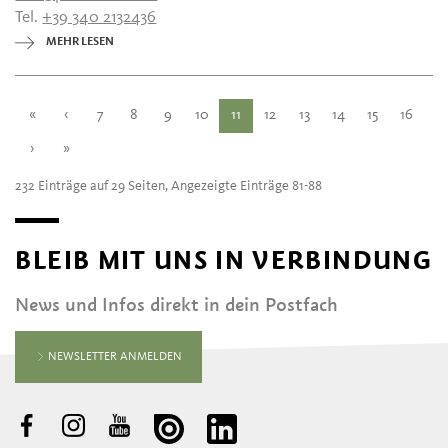
Tel.
+39 340 2132436
MEHR LESEN
«
‹
7
8
9
10
11
12
13
14
15
16
›
»
232 Einträge auf 29 Seiten, Angezeigte Einträge 81-88
BLEIB MIT UNS IN VERBINDUNG
News und Infos direkt in dein Postfach
NEWSLETTER ANMELDEN