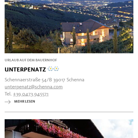
URLAUB AUF DEM BAUERNHOF
UNTERPENATZ
Schennaerstraße 54/B 39017 Schenna
unterpenatz@schenna.com
Tel.
+39 0473 945571
MEHR LESEN