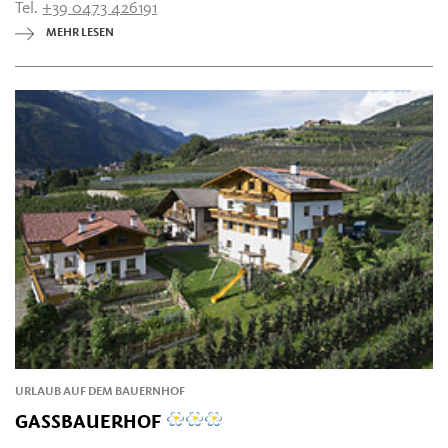
Tel.
+39 0473 426191
MEHR LESEN
URLAUB AUF DEM BAUERNHOF
GASSBAUERHOF