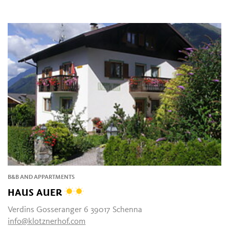
B&B AND APPARTMENTS
HAUS AUER
Verdins Gosseranger 6 39017 Schenna
info@klotznerhof.com