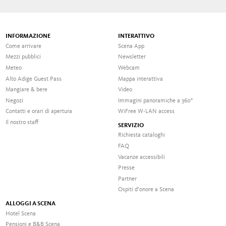
INFORMAZIONE
INTERATTIVO
Come arrivare
Scena App
Mezzi pubblici
Newsletter
Meteo
Webcam
Alto Adige Guest Pass
Mappa interattiva
Mangiare & bere
Video
Negozi
Immagini panoramiche a 360°
Contatti e orari di apertura
WiFree W-LAN access
Il nostro staff
SERVIZIO
Richiesta cataloghi
FAQ
Vacanze accessibili
Presse
Partner
Ospiti d’onore a Scena
ALLOGGI A SCENA
Hotel Scena
Pensioni e B&B Scena