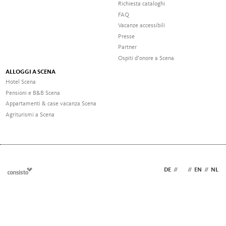
Richiesta cataloghi
FAQ
Vacanze accessibili
Presse
Partner
Ospiti d’onore a Scena
ALLOGGI A SCENA
Hotel Scena
Pensioni e B&B Scena
Appartamenti & case vacanza Scena
Agriturismi a Scena
DE
//
IT
//
EN
//
NL