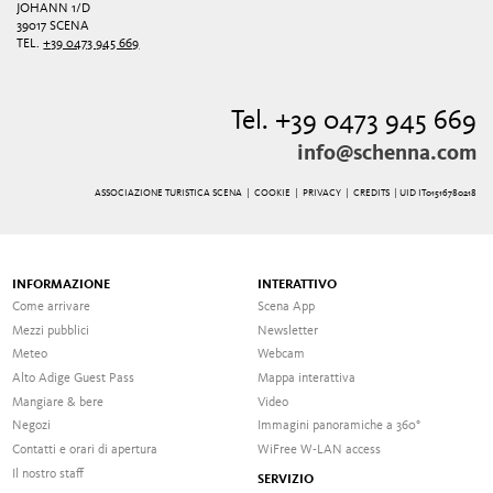
JOHANN 1/D
39017 SCENA
TEL.
+39 0473 945 669
Tel. +39 0473 945 669
info@schenna.com
ASSOCIAZIONE TURISTICA SCENA |
COOKIE
|
PRIVACY
|
CREDITS
| UID IT01516780218
INFORMAZIONE
INTERATTIVO
Come arrivare
Scena App
Mezzi pubblici
Newsletter
Meteo
Webcam
Alto Adige Guest Pass
Mappa interattiva
Mangiare & bere
Video
Negozi
Immagini panoramiche a 360°
Contatti e orari di apertura
WiFree W-LAN access
Il nostro staff
SERVIZIO