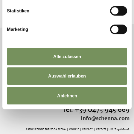
Notizie e informazioni direttamente nella tua
Statistiken
inbox
ABBONATI ALLA NEWSLETTER
Marketing
Alle zulassen
ASSOCIAZIONE
CONTATTI E ORARI
TURISTICA SCENA
DI APERTURA
PIAZZA ERZHERZOG
Auswahl erlauben
JOHANN 1/D
39017 SCENA
TEL.
+39 0473 945 669
Ablehnen
Tel. +39 0473 945 669
info@schenna.com
ASSOCIAZIONE TURISTICA SCENA |
COOKIE
|
PRIVACY
|
CREDITS
| UID IT01516780218