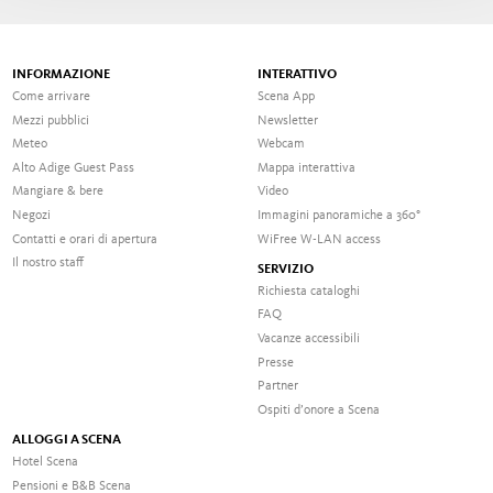
INFORMAZIONE
INTERATTIVO
Come arrivare
Scena App
Mezzi pubblici
Newsletter
Meteo
Webcam
Alto Adige Guest Pass
Mappa interattiva
Mangiare & bere
Video
Negozi
Immagini panoramiche a 360°
Contatti e orari di apertura
WiFree W-LAN access
Il nostro staff
SERVIZIO
Richiesta cataloghi
FAQ
Vacanze accessibili
Presse
Partner
Ospiti d’onore a Scena
ALLOGGI A SCENA
Hotel Scena
Pensioni e B&B Scena