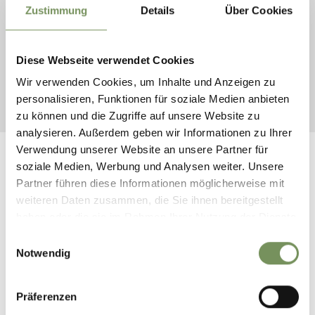
preoccupazioni e la soddisfazione in merito al turismo
Zustimmung
Details
Über Cookies
locale
. Il sondaggio per i turisti mirava invece a identificare
i punti di forza e di debolezza del turismo nella nostra zona.
Il feedback raccolto è stato
fondamentale per definire una
Diese Webseite verwendet Cookies
strategia per un turismo sostenibile a Scena
che tenga in
Wir verwenden Cookies, um Inhalte und Anzeigen zu
considerazione le necessità sia dei residenti sia degli ospiti e
personalisieren, Funktionen für soziale Medien anbieten
che tuteli le risorse naturali.
zu können und die Zugriffe auf unsere Website zu
analysieren. Außerdem geben wir Informationen zu Ihrer
Verwendung unserer Website an unsere Partner für
soziale Medien, Werbung und Analysen weiter. Unsere
Partner führen diese Informationen möglicherweise mit
IL CONTENUTO VI È STATO UTILE?
weiteren Daten zusammen, die Sie ihnen bereitgestellt
SÌ
NO
haben oder die sie im Rahmen Ihrer Nutzung der Dienste
gesammelt haben.
Einwilligungsauswahl
Notwendig
RESTA IN CONTATTO CON NOI
Präferenzen