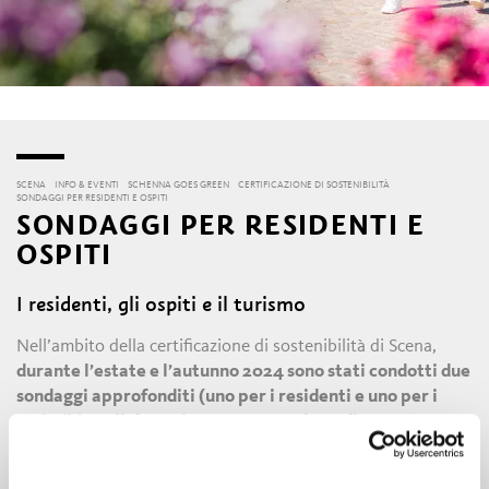
SCENA
INFO & EVENTI
SCHENNA GOES GREEN
CERTIFICAZIONE DI SOSTENIBILITÀ
SONDAGGI PER RESIDENTI E OSPITI
SONDAGGI PER RESIDENTI E
OSPITI
I residenti, gli ospiti e il turismo
Nell’ambito della certificazione di sostenibilità di Scena,
durante l’estate e l’autunno 2024 sono stati condotti due
sondaggi approfonditi (uno per i residenti e uno per i
turisti)
in
collaborazione con IDM Alto Adige e Eurac
Research
. L’obiettivo del sondaggio per i residenti era
quello di comprendere le loro
aspettative,