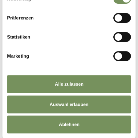
preriscaldato a 180°C fino a quando non saranno di un bel
giallo dorato (circa 20 minuti).
Präferenzen
Una ricetta di:
Martha Thaler del maso Zmailerhof
Statistiken
Marketing
IL CONTENUTO VI È STATO UTILE?
SÌ
NO
Alle zulassen
Fai partecipare i tuoi amici ...
Auswahl erlauben
Condividi le storie sul tuo profilo e fai sapere ai tuoi amici quello che ti ha
entusiasmato!
Ablehnen
Share