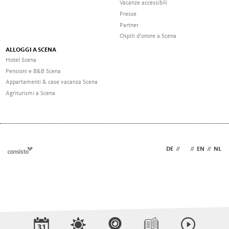
Vacanze accessibili
Presse
Partner
Ospiti d’onore a Scena
ALLOGGI A SCENA
Hotel Scena
Pensioni e B&B Scena
Appartamenti & case vacanza Scena
Agriturismi a Scena
DE
//
IT
//
EN
//
NL