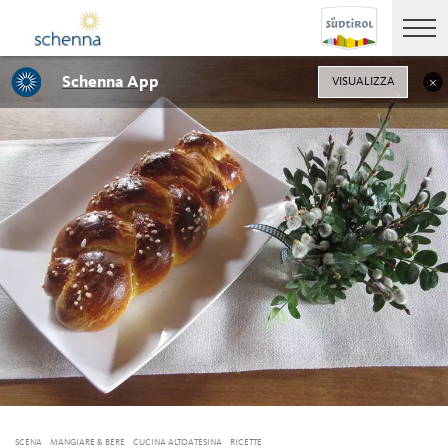
Schenna App
VISUALIZZA
SCENA
MANGIARE & BERE
CUCINA ALTOATESINA
RICETTE