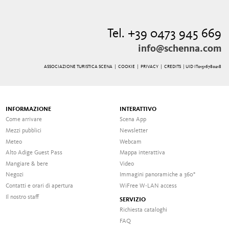
Tel. +39 0473 945 669
info@schenna.com
ASSOCIAZIONE TURISTICA SCENA |
COOKIE
|
PRIVACY
|
CREDITS
| UID IT01516780218
INFORMAZIONE
INTERATTIVO
Come arrivare
Scena App
Mezzi pubblici
Newsletter
Meteo
Webcam
Alto Adige Guest Pass
Mappa interattiva
Mangiare & bere
Video
Negozi
Immagini panoramiche a 360°
Contatti e orari di apertura
WiFree W-LAN access
Il nostro staff
SERVIZIO
Richiesta cataloghi
FAQ