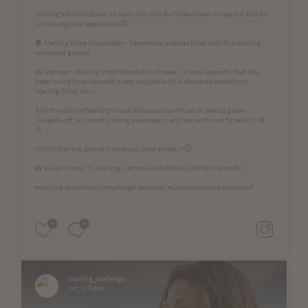
Marling’s WineCulture is known not only for its excellent wines, but also for
unique regional specialties. 😍
🍫 Marling Wine Chocolates – handmade pralines filled with fine Marling
wines and grappa.
🧀 Marnea – Marling’s traditional stick cheese – a local specialty that has
been lovingly revived and is best enjoyed with a Mostarda made from
Marling Pinot Noir.
And the story of Marling’s local delicacies continues: A special grape
"Gugelhupf" is currently being developed – and we can’t wait to taste it! 🍇
🥮
Which Marling specialty have you tried already? 😊
📸 Klaus Pircher, TV Marling, Latteria Castelfondo, Walter Mairhofer
#marling #southtyrol #marlengo #südtirol #südtirolerküche #weindorf
0
0
marling_marlengo
vor 15 Tagen