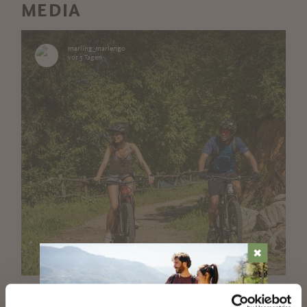
MEDIA
marling_marlengo
vor 5 Tagen
✖
Two wheels. Endless views.☀️🚴