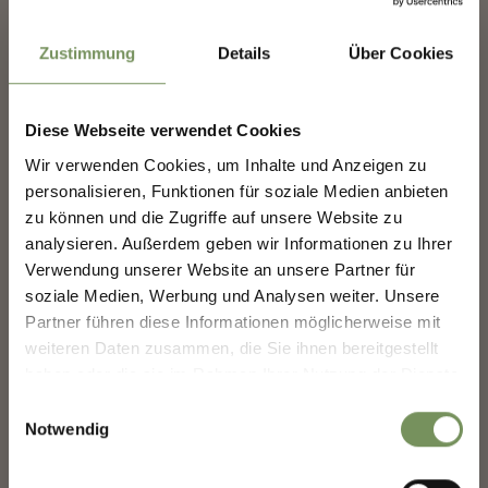
Whether you prefer a leisurely ride through the orchards or a challenging
climb into the mountains, you'll find the perfect cycling route in and around
Marling. 🌿⛰️
Zustimmung
Details
Über Cookies
And the best part? Around every corner, a new breathtaking view awaits. 😉
⛰
MARLING-NEWSLETTER
📸 TV Marling_ Linter Christian
Diese Webseite verwendet Cookies
#marling #southtyrol #marlengo #südtirol #radfahren
Entdecke das Beste von Marling!
🌄
Wir verwenden Cookies, um Inhalte und Anzeigen zu
personalisieren, Funktionen für soziale Medien anbieten
Melde dich jetzt für unseren Newsletter an und sei
0
0
zu können und die Zugriffe auf unsere Website zu
der Erste, der über exklusive Angebote, besondere
Veranstaltungen und versteckte Tipps für den
analysieren. Außerdem geben wir Informationen zu Ihrer
nächsten Besuch in Marling informiert wird!
Verwendung unserer Website an unsere Partner für
marling_marlengo
soziale Medien, Werbung und Analysen weiter. Unsere
👉 Jetzt anmelden und
deinen Urlaub in Marling
vor 8 Tagen
noch schöner machen!
Partner führen diese Informationen möglicherweise mit
weiteren Daten zusammen, die Sie ihnen bereitgestellt
haben oder die sie im Rahmen Ihrer Nutzung der Dienste
Deine Daten sind bei uns sicher. Jederzeit abmeldbar.
gesammelt haben.
Einwilligungsauswahl
Notwendig
Anrede