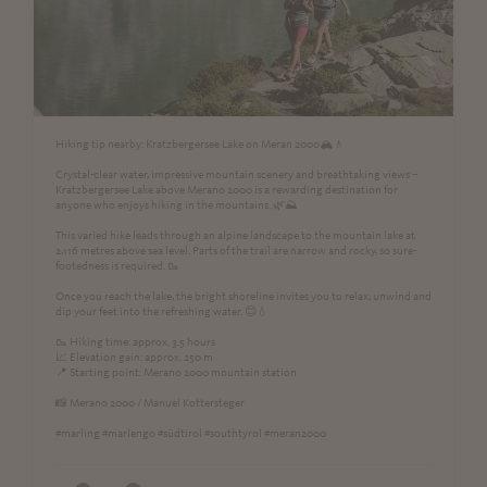
Hiking tip nearby: Kratzbergersee Lake on Meran 2000🏔️🚶
Crystal-clear water, impressive mountain scenery and breathtaking views –
Kratzbergersee Lake above Merano 2000 is a rewarding destination for
anyone who enjoys hiking in the mountains. 🌿⛰️
This varied hike leads through an alpine landscape to the mountain lake at
2,116 metres above sea level. Parts of the trail are narrow and rocky, so sure-
footedness is required. 🥾
Once you reach the lake, the bright shoreline invites you to relax, unwind and
dip your feet into the refreshing water. 😊💧
🥾 Hiking time: approx. 3.5 hours
📈 Elevation gain: approx. 250 m
📍 Starting point: Merano 2000 mountain station
📸 Merano 2000 / Manuel Kottersteger
#marling #marlengo #südtirol #southtyrol #meran2000