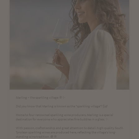
Marling – the sparkling village 🥂✨
Did you know that Marling is known as the “sparkling village”? 🍾🌿
Home to four renowned sparkling wine producers, Marling is a special
destination for everyone who appreciates fine bubbles in a glass. ✨
With passion, craftsmanship and great attention to detail, high-quality South
Tyrolean sparkling wines are produced here, reflecting the village’s long-
standing wine tradition. 🍇🥂