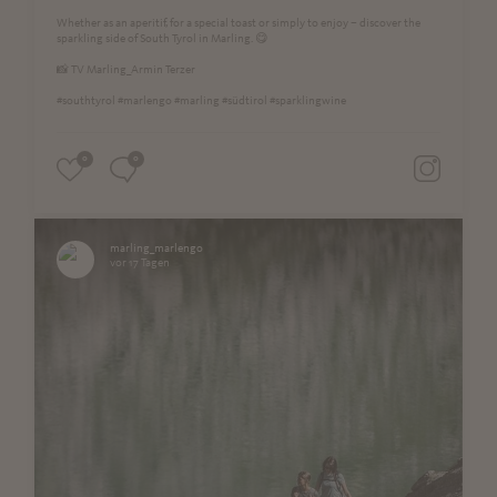
Whether as an aperitif, for a special toast or simply to enjoy – discover the
sparkling side of South Tyrol in Marling. 😋
📸 TV Marling_Armin Terzer
#southtyrol #marlengo #marling #südtirol #sparklingwine
0
0
marling_marlengo
vor 17 Tagen