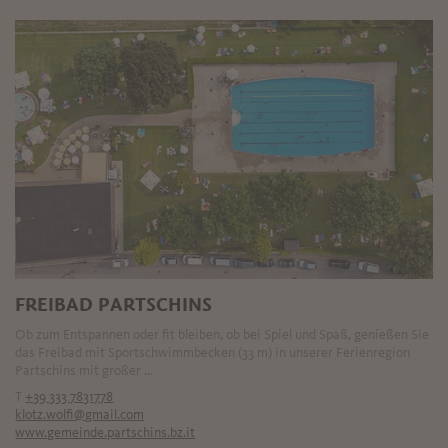
FREIBAD PARTSCHINS
Ob zum Entspannen oder fit bleiben, ob bei Spiel und Spaß, genießen Sie
das Freibad mit Sportschwimmbecken (33 m) in unserer Ferienregion
Partschins mit großer ...
T
+39 333 7831778
klotz.wolfi@gmail.com
www.gemeinde.partschins.bz.it