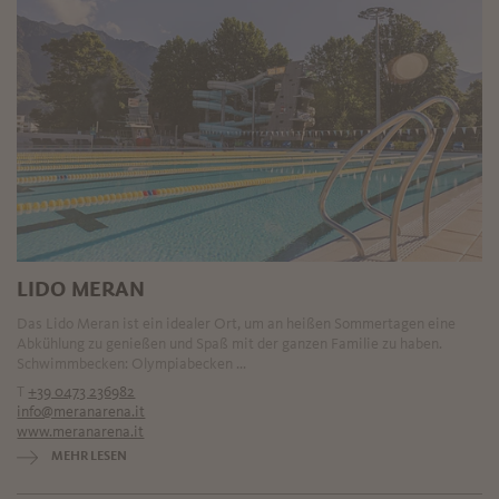
LIDO MERAN
Das Lido Meran ist ein idealer Ort, um an heißen Sommertagen eine
Abkühlung zu genießen und Spaß mit der ganzen Familie zu haben.
Schwimmbecken: Olympiabecken ...
T
+39 0473 236982
info@meranarena.it
www.meranarena.it
MEHR LESEN