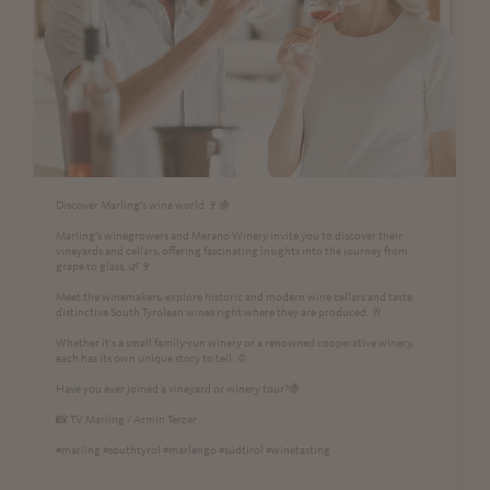
Discover Marling’s wine world 🍷🍇
Marling’s winegrowers and Merano Winery invite you to discover their
vineyards and cellars, offering fascinating insights into the journey from
grape to glass. 🌿🍷
Meet the winemakers, explore historic and modern wine cellars and taste
distinctive South Tyrolean wines right where they are produced. 🥂
Whether it's a small family-run winery or a renowned cooperative winery,
each has its own unique story to tell. ☺️
Have you ever joined a vineyard or winery tour?🍇
📸 TV Marling / Armin Terzer
#marling #southtyrol #marlengo #südtirol #winetasting