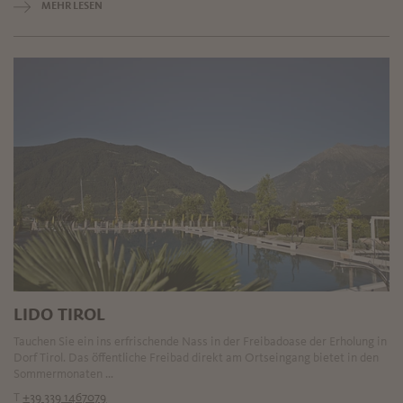
MEHR LESEN
LIDO TIROL
Tauchen Sie ein ins erfrischende Nass in der Freibadoase der Erholung in
Dorf Tirol. Das öffentliche Freibad direkt am Ortseingang bietet in den
Sommermonaten ...
T
+39 339 1467079