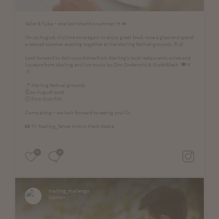
Taller & Tuba – one last time this summer!🍷🎺
On 20 August, it’s time once again to enjoy great food, raise a glass and spend
a relaxed summer evening together at the Marling festival grounds. 🥂🌿
Look forward to delicious dishes from Marling’s local restaurants, wines and
liqueurs from Marling and live music by Olm Onderscht & GipfelBlech. 🍽️🍷
🎶
📍 Marling festival grounds
🗓️ 20 August 2026
🕕 from 6:00 PM
Come along – we look forward to seeing you! 🥳
📸 TV Marling_Terzer Armin, Herb Media
0
0
marling_marlengo
Gestern