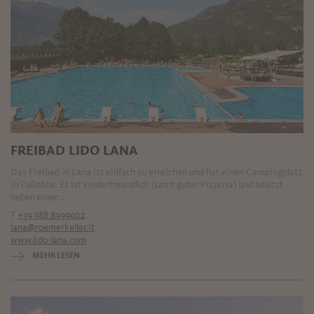
FREIBAD LIDO LANA
Das Freibad in Lana ist einfach zu erreichen und hat einen Campingplatz
in Fußnähe. Es ist kinderfreundlich (samt guter Pizzeria) und besitzt
neben einer ...
T
+39 388 8999022
lana@roemerkeller.it
www.lido-lana.com
MEHR LESEN