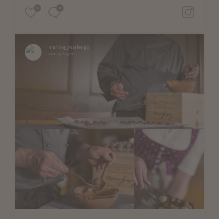
0
0
marling_marlengo
vor 13 Tagen