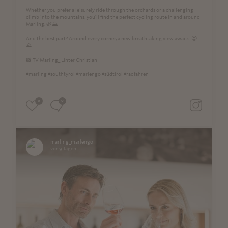
Whether you prefer a leisurely ride through the orchards or a challenging
climb into the mountains, you'll find the perfect cycling route in and around
Marling. 🌿⛰️
And the best part? Around every corner, a new breathtaking view awaits. 😉
⛰
📸 TV Marling_ Linter Christian
#marling #southtyrol #marlengo #südtirol #radfahren
0
0
marling_marlengo
vor 9 Tagen