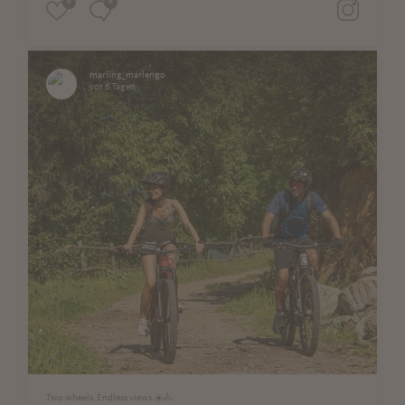
0
0
marling_marlengo
vor 6 Tagen
Two wheels. Endless views.☀️🚴