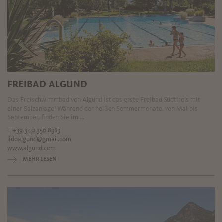
FREIBAD ALGUND
Das Freischwimmbad von Algund ist das erste Freibad Südtirols mit
einer Salzanlage! Während der heißen Sommermonate, von Mai bis
September, finden Sie im ...
T
+39 340 356 8383
lidoalgund@gmail.com
www.algund.com
MEHR LESEN