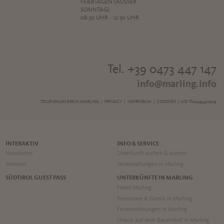
FEIERTAGEN (AUSSER S
ONNTAG)
08:30 UHR - 12:30 UHR
Tel. +39 0473 447 147
info@marling.info
TOURISMUSVEREIN MARLING |
PRIVACY
|
IMPRESSUM
|
COOKIES
| UID IT00495410219
INTERAKTIV
INFO & SERVICE
Newsletter
Unterkunft suchen & buchen
Webcam
Veranstaltungen in Marling
SÜDTIROL GUEST PASS
UNTERKÜNFTE IN MARLING
Hotel Marling
Pensionen & Garnis in Marling
Ferienwohnungen in Marling
Urlaub auf dem Bauernhof in Marling