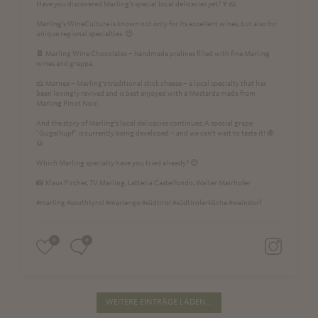
Have you discovered Marling’s special local delicacies yet?🍷🧀
Marling’s WineCulture is known not only for its excellent wines, but also for
unique regional specialties. 😍
🍫 Marling Wine Chocolates – handmade pralines filled with fine Marling
wines and grappa.
🧀 Marnea – Marling’s traditional stick cheese – a local specialty that has
been lovingly revived and is best enjoyed with a Mostarda made from
Marling Pinot Noir.
And the story of Marling’s local delicacies continues: A special grape
"Gugelhupf" is currently being developed – and we can’t wait to taste it! 🍇
🥮
Which Marling specialty have you tried already? 😊
📸 Klaus Pircher, TV Marling, Latteria Castelfondo, Walter Mairhofer
#marling #southtyrol #marlengo #südtirol #südtirolerküche #weindorf
0
0
WEITERE EINTRÄGE LADEN...