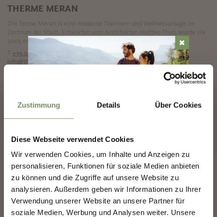
THERME MERAN
Die Terme Meran is eine moderne Thermen- und Wellnessanlage im
Zentrum der Stadt. Entworfen vom Architekten Matteo Thun, wurde sie
2005 eröffnet und setzt ...
✖
T
+39 0473 252000
info@thermemeran.it
www.thermemeran.it
MEHR LESEN
Zustimmung
Details
Über Cookies
«
‹
1
2
›
»
MARLING-NEWSLETTER
10 Einträge auf 2 Seiten, Angezeigte Einträge 1-8
Diese Webseite verwendet Cookies
Entdecke das Beste von Marling!
🌄
Wir verwenden Cookies, um Inhalte und Anzeigen zu
personalisieren, Funktionen für soziale Medien anbieten
Melde dich jetzt für unseren Newsletter an und sei
zu können und die Zugriffe auf unsere Website zu
der Erste, der über exklusive Angebote, besondere
Veranstaltungen und versteckte Tipps für den
analysieren. Außerdem geben wir Informationen zu Ihrer
nächsten Besuch in Marling informiert wird!
Verwendung unserer Website an unsere Partner für
soziale Medien, Werbung und Analysen weiter. Unsere
👉 Jetzt anmelden und
deinen Urlaub in Marling