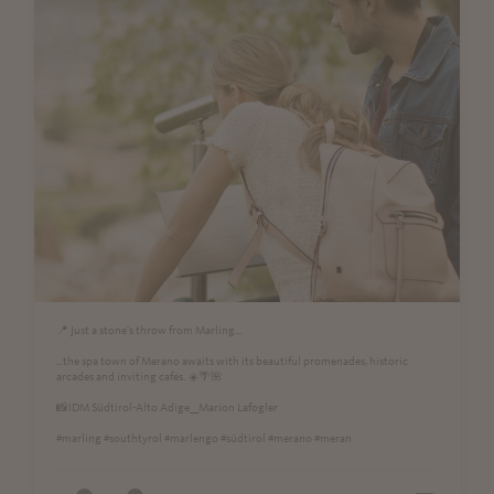
📍 Just a stone's throw from Marling...
...the spa town of Merano awaits with its beautiful promenades, historic
arcades and inviting cafés. ☀️🌴🌺
📸IDM Südtirol-Alto Adige__Marion Lafogler
#marling #southtyrol #marlengo #südtirol #merano #meran