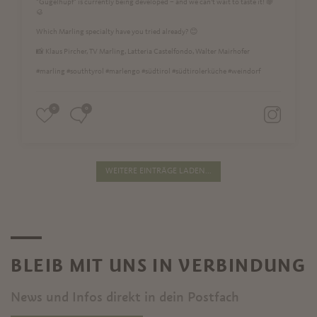
"Gugelhupf" is currently being developed – and we can’t wait to taste it! 🍇
🥮
Which Marling specialty have you tried already? 😊
📸 Klaus Pircher, TV Marling, Latteria Castelfondo, Walter Mairhofer
#marling #southtyrol #marlengo #südtirol #südtirolerküche #weindorf
0
0
WEITERE EINTRÄGE LADEN...
BLEIB MIT UNS IN VERBINDUNG
News und Infos direkt in dein Postfach