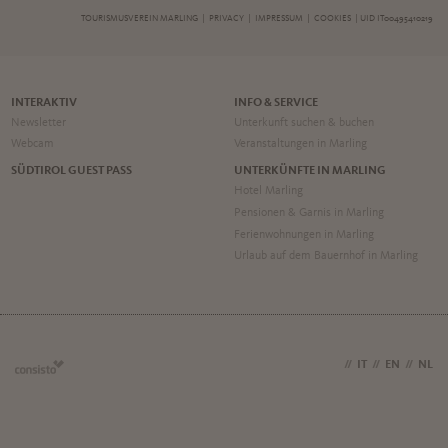
TOURISMUSVEREIN MARLING |
PRIVACY
|
IMPRESSUM
|
COOKIES
| UID IT00495410219
INTERAKTIV
INFO & SERVICE
Newsletter
Unterkunft suchen & buchen
Webcam
Veranstaltungen in Marling
SÜDTIROL GUEST PASS
UNTERKÜNFTE IN MARLING
Hotel Marling
Pensionen & Garnis in Marling
Ferienwohnungen in Marling
Urlaub auf dem Bauernhof in Marling
DE
//
IT
//
EN
//
NL