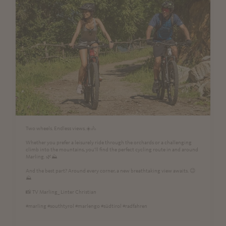
Two wheels. Endless views.☀️🚴
Whether you prefer a leisurely ride through the orchards or a challenging
climb into the mountains, you'll find the perfect cycling route in and around
Marling. 🌿⛰️
And the best part? Around every corner, a new breathtaking view awaits. 😉
⛰
📸 TV Marling_ Linter Christian
#marling #southtyrol #marlengo #südtirol #radfahren