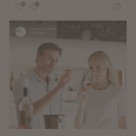
0
0
marling_marlengo
vor 9 Tagen