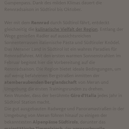
Gampenpass. Dank des milden Klimas dauert die
Rennradsaison in Südtirol bis Oktober.
Wer mit dem
Rennrad
durch Südtirol fährt, entdeckt
gleichzeitig die
kulinarische Vielfalt der Region
. Entlang der
D
Wege genießen Radler auf aussichtsreichen
Sonnenterrassen italienische Pasta und Südtiroler Knödel.
Das Meraner Land in Südtirol ist ein wahres Paradies für
Rennradfahrer. Mit den ersten warmen Sonnenstrahlen im
Februar beginnt hier die Vorbereitung auf die
Rennradsaison. Die Region bietet ideale Bedingungen, um
auf wenig befahrenen Bergstraßen inmitten der
atemberaubenden Berglandschaft
von Meran und
Umgebung die ersten Trainingsrunden zu drehen.
Kein Wunder, dass der berühmte
Giro d’Italia
jedes Jahr in
Südtirol Station macht.
Die gut ausgebauten Radwege und Panoramastraßen in der
Umgebung von Meran führen hinauf zu einigen der
bekanntesten
Alpenpässe Südtirols
, darunter das
majestätische Timmelsjoch
, der
anspruchsvolle