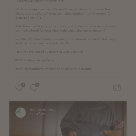
Discover Marling’s wine world 🍷🍇
Marling’s winegrowers and Merano Winery invite you to discover their
vineyards and cellars, offering fascinating insights into the journey from
grape to glass. 🌿🍷
Meet the winemakers, explore historic and modern wine cellars and taste
distinctive South Tyrolean wines right where they are produced. 🥂
Whether it's a small family-run winery or a renowned cooperative winery,
each has its own unique story to tell. ☺️
Have you ever joined a vineyard or winery tour?🍇
📸 TV Marling / Armin Terzer
#marling #southtyrol #marlengo #südtirol #winetasting
0
0
marling_marlengo
vor 13 Tagen