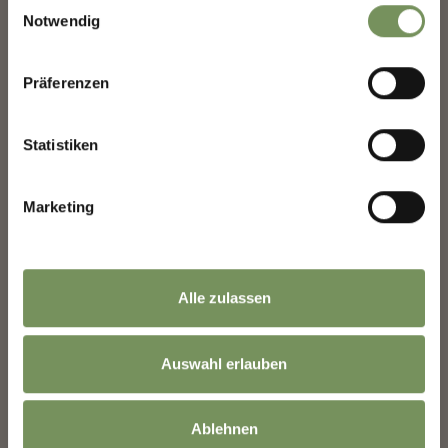
Einwilligungsauswahl
Notwendig
Anrede
Präferenzen
Statistiken
Vorname
Marketing
Nachname
Alle zulassen
Taller & Tuba – one last time this summer!🍷🎺
E-Mail
On 20 August, it’s time once again to enjoy great food, raise a glass and spend
a relaxed summer evening together at the Marling festival grounds. 🥂🌿
Auswahl erlauben
Look forward to delicious dishes from Marling’s local restaurants, wines and
liqueurs from Marling and live music by Olm Onderscht & GipfelBlech. 🍽️🍷
🎶
Informationen zur Verwendung der Daten
Ablehnen
📍 Marling festival grounds
befinden sich in der
Datenschutzerklärung
.