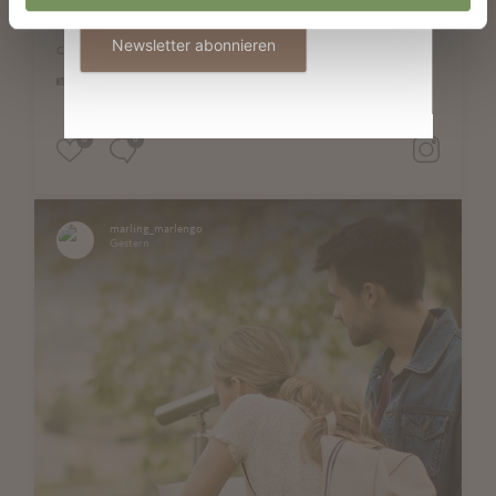
🗓️ 20 August 2026
🕕 from 6:00 PM
Newsletter abonnieren
Come along – we look forward to seeing you! 🥳
📸 TV Marling_Terzer Armin, Herb Media
0
0
marling_marlengo
Gestern