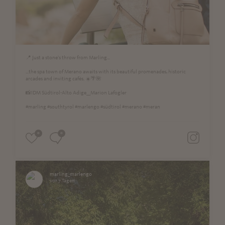
📍 Just a stone's throw from Marling...
...the spa town of Merano awaits with its beautiful promenades, historic
arcades and inviting cafés. ☀️🌴🌺
📸IDM Südtirol-Alto Adige__Marion Lafogler
#marling #southtyrol #marlengo #südtirol #merano #meran
0
0
marling_marlengo
vor 7 Tagen