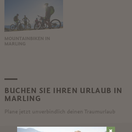
MOUNTAINBIKEN IN
MARLING
BUCHEN SIE IHREN URLAUB IN
MARLING
Plane jetzt unverbindlich deinen Traumurlaub
✖