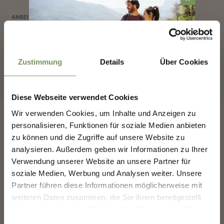
ANREISE
ABREISE
Zustimmung
Details
Über Cookies
SUCHE STARTEN
MARLING-NEWSLETTER
Diese Webseite verwendet Cookies
Entdecke das Beste von Marling!
🌄
Wir verwenden Cookies, um Inhalte und Anzeigen zu
personalisieren, Funktionen für soziale Medien anbieten
Melde dich jetzt für unseren Newsletter an und sei
zu können und die Zugriffe auf unsere Website zu
der Erste, der über exklusive Angebote, besondere
Veranstaltungen und versteckte Tipps für den
analysieren. Außerdem geben wir Informationen zu Ihrer
nächsten Besuch in Marling informiert wird!
FOLGT UNS AUF SOCIAL
Verwendung unserer Website an unsere Partner für
MEDIA
soziale Medien, Werbung und Analysen weiter. Unsere
👉 Jetzt anmelden und
deinen Urlaub in Marling
noch schöner machen!
Partner führen diese Informationen möglicherweise mit
weiteren Daten zusammen, die Sie ihnen bereitgestellt
marling_marlengo
haben oder die sie im Rahmen Ihrer Nutzung der Dienste
Gestern
Deine Daten sind bei uns sicher. Jederzeit abmeldbar.
gesammelt haben.