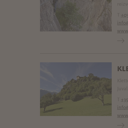
reizv
T
+0
info
www.
KL
Klett
Juval
T
+39
info
www.