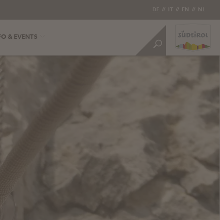
DE
//
IT
//
EN
//
NL
FO & EVENTS