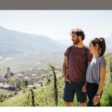
IN MERAN UND 
 Höhen
rten bieten spannende Erlebnisse für die
ganze F
en für unvergessliche Momente in der freien Na
m
Heini-Holzer Klettersteig
auf Meran2000, am K
 anspruchsvollen
Hoachwool-Route
in Naturns ih