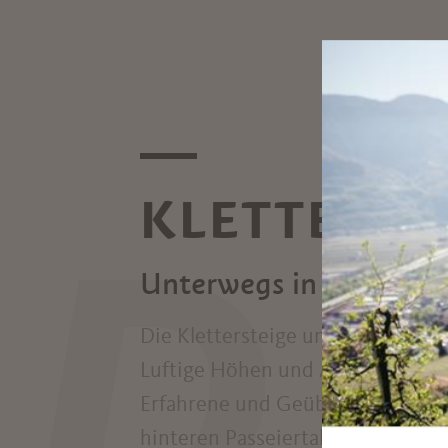
KLETTERN 
D
Unterwegs in luftigen
Die Klettersteige und Hochseilgä
Luftige Höhen und Adrenalin sorg
Erfahrene und Geübte können a
hinteren Passeiertal oder an der