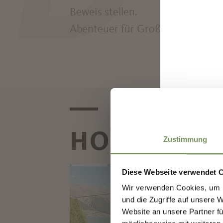
Beweis stellen.
Abenteuer für Groß und Klein bi
Entd
HOCHSEIL
Zustimmung
Meld
Erst
Diese Webseite verwendet 
HO
Vera
Wir verwenden Cookies, um I
Natur
Besu
und die Zugriffe auf unsere 
Parco
Website an unsere Partner fü