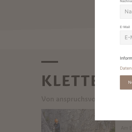
Nachn
E-Mail
Inform
Daten
KLETTERT
N
Von anspruchsvollen Routen 
KL
Am Ei