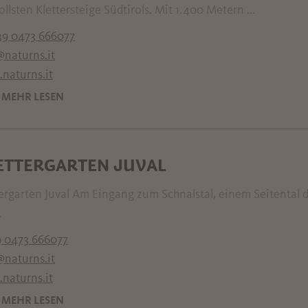
ollsten Klettersteige Südtirols. Mit 1.400 Metern ...
39 0473 666077
@naturns.it
naturns.it
MEHR LESEN
ETTERGARTEN JUVAL
ergarten Juval Am Eingang zum Schnalstal, einem Seitental d
.
 0473 666077
@naturns.it
naturns.it
MEHR LESEN