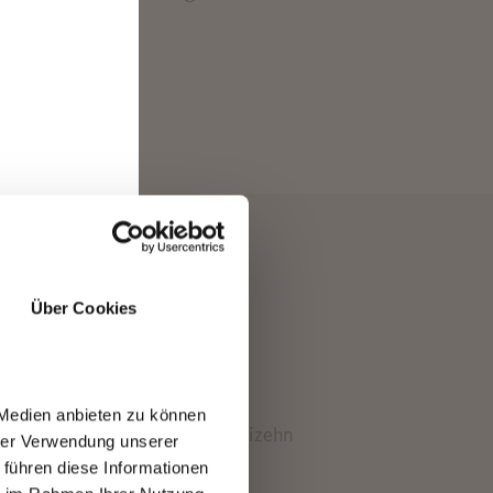
Über Cookies
er
ten
 Medien anbieten zu können
Rope Park. Ausgestattet mit dreizehn
hrer Verwendung unserer
 führen diese Informationen