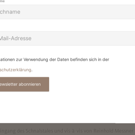
ame
ationen zur Verwendung der Daten befinden sich in der
schutzerklärung
.
OUREN FÜR JED
ewsletter abonnieren
für Geübte bis hin zu leichteren Routen f
ETTERSTEIG HOACHWOOL
ngang des Schnalstales und vis-à-vis von Reinhold Messner S