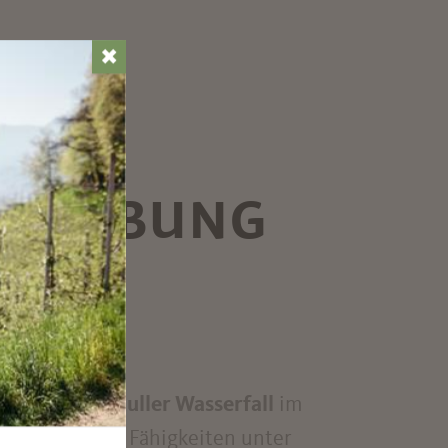
✖
UMGEBUNG
amilie
.
tur.
lettersteig
Stuller Wasserfall
im
re sportlichen Fähigkeiten unter