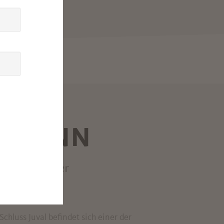
ERMANN
ür Einsteiger
chluss Juval befindet sich einer der