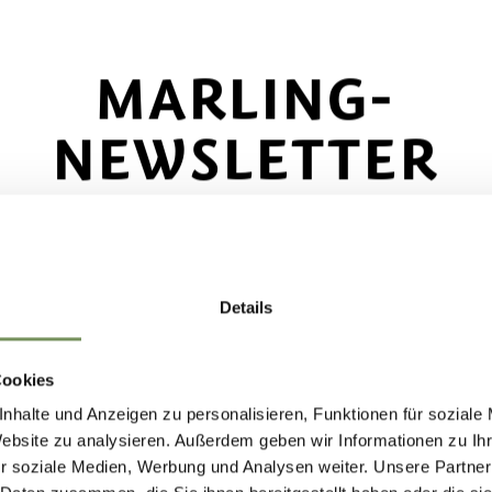
MARLING-
men den Weg und entfalten bei Einbruch der Dä
ierenden Spiel aus Licht und Schatten verzaubern
NEWSLETTER
agie! An zahlreichen interaktiven Stationen könn
ecke das Beste von Marling!
🌄
n.
Details
e dich jetzt für unseren Newsletter an und sei d
ür die ganze Familie, das sich wunderbar mit e
e, der über exklusive Angebote, besondere
Cookies
e Lichterpracht und genießen Sie anschließend d
nstaltungen und versteckte Tipps für den nächs
nhalte und Anzeigen zu personalisieren, Funktionen für soziale
entfernt.
ch in Marling informiert wird!
Website zu analysieren. Außerdem geben wir Informationen zu I
r soziale Medien, Werbung und Analysen weiter. Unsere Partner