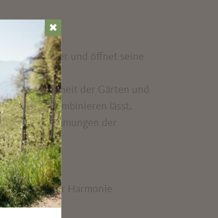
✖
des Lichtermeer und öffnet seine
zigartige Schönheit der Gärten und
 in Marling kombinieren lässt.
Themen und Stimmungen der
t.
kte in perfekter Harmonie