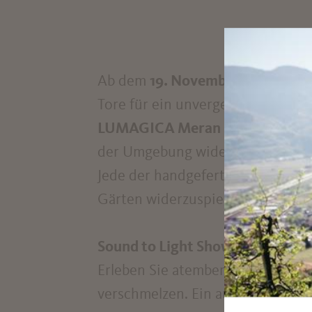
Ab dem
19. November 2026
verwa
Tore für ein unvergessliches Erleb
LUMAGICA Meran
führt Sie durc
der Umgebung widerspiegeln – ein
Jede der handgefertigten Lichti
Gärten widerzuspiegeln – ein Spe
Sound to Light Show
Erleben Sie atemberaubende Shows
verschmelzen. Ein audiovisuelles E