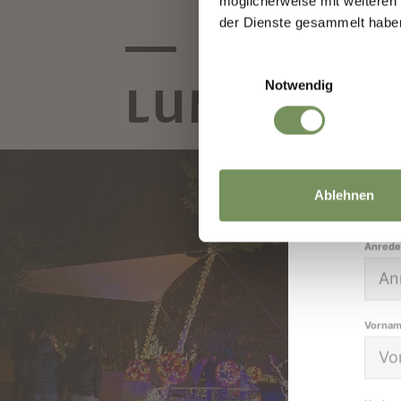
möglicherweise mit weiteren
👉 J
der Dienste gesammelt habe
sch
Einwilligungsauswahl
Notwendig
LUMAGICA 
Dein
Ablehnen
Anrede
Vorna