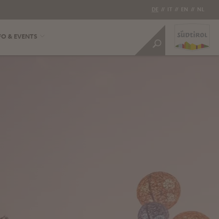
DE
//
IT
//
EN
//
NL
FO & EVENTS