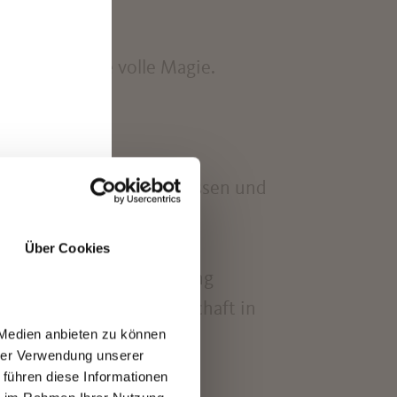
mmerung ihre volle Magie.
.
en Sie das Licht beeinflussen und
Über Cookies
er
inem Aufenthalt in Marling
ie Ruhe und Gastfreundschaft in
ten
 Medien anbieten zu können
hrer Verwendung unserer
 führen diese Informationen