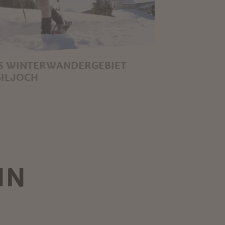
S WINTERWANDERGEBIET
GILJOCH
IN PARADIES DER STILLE UND
ATUR
IN