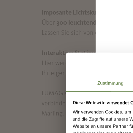
Imposante Lichtskulpturen
Über
300 leuchtende Objekte
säu
Lassen Sie sich von diesem faszin
Interaktive Stationen
Hier werden Sie selbst Teil der M
Entd
Ihr eigenes Lichterlebnis gestalte
Zustimmung
Meld
LUMAGICA Meran – ein Highlight f
Erst
Diese Webseite verwendet 
verbinden lässt. Besuchen Sie di
Vera
Wir verwenden Cookies, um I
Marling, nur einen Katzensprung 
Besu
und die Zugriffe auf unsere 
Website an unsere Partner fü