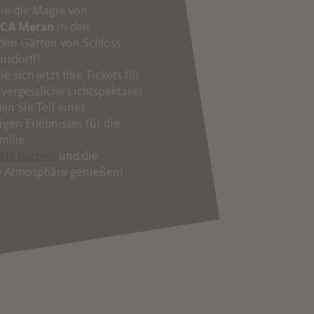
Sie die Magie von
CA Meran
in den
den Gärten von Schloss
nsdorff!
ie sich jetzt Ihre Tickets für
vergessliche Lichtspektakel
en Sie Teil eines
igen Erlebnisses für die
milie.
kets buchen
und die
 Atmosphäre genießen!