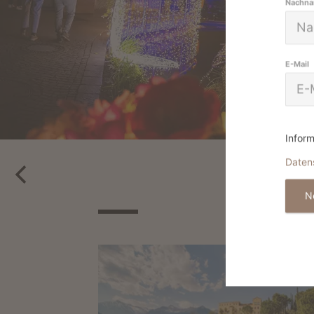
Nachn
E-Mail
Inform
Daten
N