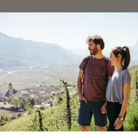
ndelt sich der botanische Garten in ein funkeln
nis.
h kunstvoll inszenierte Lichtwelten, die die ein
 Erlebnis, das sich perfekt mit einem Aufenthalt
nstallationen wurde speziell entworfen, um die 
ktakel, das Jung und Alt gleichermaßen verzauber
, bei denen Wasser, Laser, Licht und Soundeffe
rlebnis, das Sie staunen lässt.