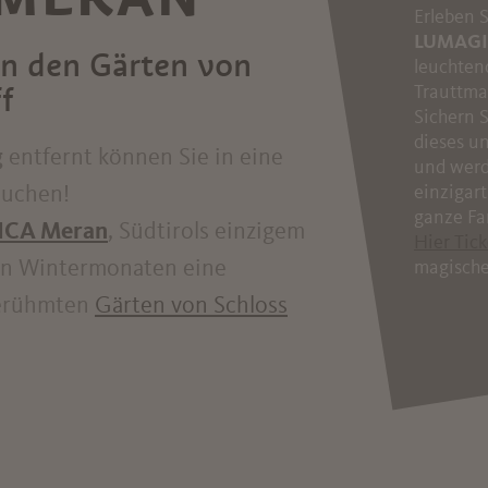
Erleben 
LUMAGI
in den Gärten von
leuchten
f
Trauttma
Sichern S
dieses un
g
entfernt können Sie in eine
und werd
auchen!
einzigart
ganze Fa
CA Meran
, Südtirols einzigem
Hier Tic
den Wintermonaten eine
magische
berühmten
Gärten von Schloss