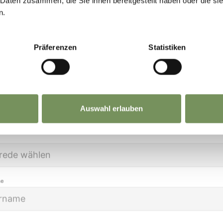
 Daten zusammen, die Sie ihnen bereitgestellt haben oder die s
etzt anmelden und
deinen Urlaub in Marling
noc
n.
öner machen!
Präferenzen
Statistiken
LICHTERPARK
e Daten sind bei uns sicher. Jederzeit abmeldbar.
Auswahl erlauben
me