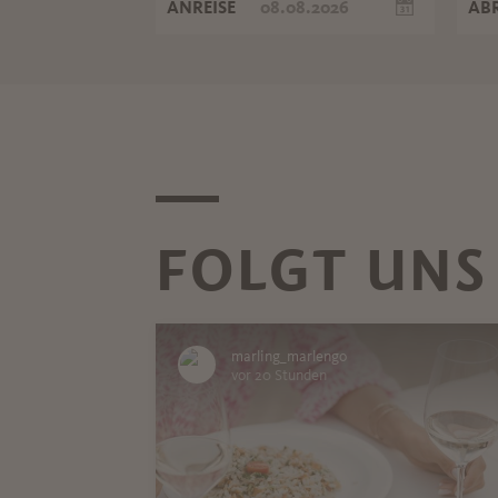
ANREISE
ABR
FOLGT UNS
marling_marlengo
vor 20 Stunden