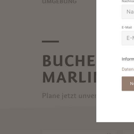
UMGEBUNG
Nachn
TRADITIONELLE WEIHNACHT
IN MERAN UND UMGEBUNG
E-Mail
BUCHEN SI
Inform
Daten
MARLING
N
Plane jetzt unverbindlich d