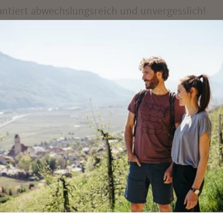
rantiert abwechslungsreich und unvergesslich!
VERANST
IN MARLING