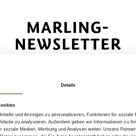
MARLING-
NEWSLETTER
ecke das Beste von Marling!
🌄
Details
e dich jetzt für unseren Newsletter an und sei d
e, der über exklusive Angebote, besondere
Cookies
ERAN
WEIHNAC
nstaltungen und versteckte Tipps für den nächs
nhalte und Anzeigen zu personalisieren, Funktionen für soziale
ch in Marling informiert wird!
Website zu analysieren. Außerdem geben wir Informationen zu I
r soziale Medien, Werbung und Analysen weiter. Unsere Partner