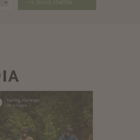
SUCHE STARTEN
IA
marling_marlengo
vor 6 Tagen