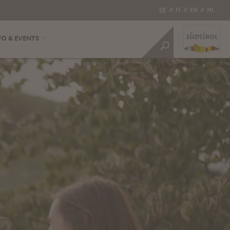
DE
//
IT
//
EN
//
NL
FO & EVENTS