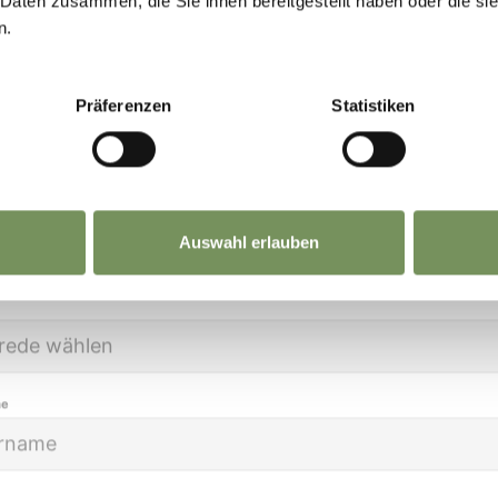
 Daten zusammen, die Sie ihnen bereitgestellt haben oder die s
etzt anmelden und
deinen Urlaub in Marling
noc
n.
öner machen!
Präferenzen
Statistiken
e Daten sind bei uns sicher. Jederzeit abmeldbar.
Auswahl erlauben
me
WOCHENMÄRKTE IN DER