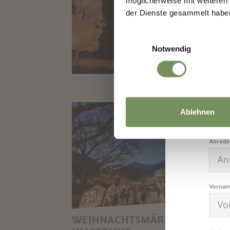
möglicherweise mit weiteren
👉 J
der Dienste gesammelt habe
sch
Einwilligungsauswahl
Notwendig
Dein
Ablehnen
Anrede
Vorna
WEIHNACHTSMÄRKTE IN DER