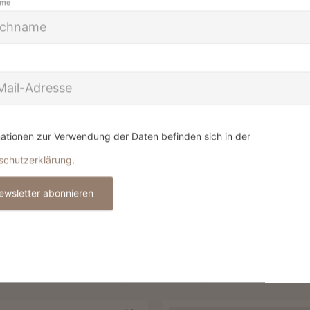
UMGEBUNG
TA
ame
ENTSPANNTES EINKAUFEN
D
UNTER FREIEM HIMMEL IN
G
MERAN UND UMGEBUNG
A
E IHREN URLAUB 
ationen zur Verwendung der Daten befinden sich in der
schutzerklärung
.
ewsletter abonnieren
einen Traumurlaub