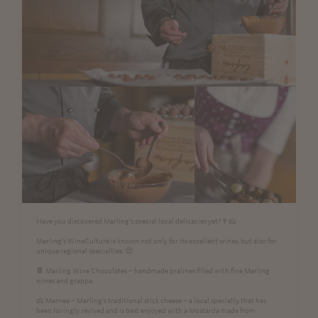
Have you discovered Marling’s special local delicacies yet?🍷🧀
Marling’s WineCulture is known not only for its excellent wines, but also for
unique regional specialties. 😍
🍫 Marling Wine Chocolates – handmade pralines filled with fine Marling
wines and grappa.
🧀 Marnea – Marling’s traditional stick cheese – a local specialty that has
been lovingly revived and is best enjoyed with a Mostarda made from