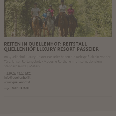
REITEN IN QUELLENHOF: REITSTALL
QUELLENHOF LUXURY RESORT PASSEIER
Im Quellenhof Luxury Resort Passeier haben Sie Reitspaß direkt vor der
Türe. Unser Reitangebot: - Moderne Reithalle mit internationalem
Standard (60x24 Meter) ...
T
+39 0473 645474
info@quellenhof.it
www.quellenhof.it
MEHR LESEN