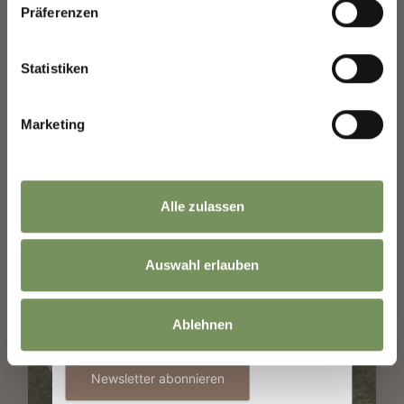
Präferenzen
Statistiken
Vorname
Marketing
📍 Just a stone's throw from Marling...
Nachname
...the spa town of Merano awaits with its beautiful promenades, historic
arcades and inviting cafés. ☀️🌴🌺
Alle zulassen
📸IDM Südtirol-Alto Adige__Marion Lafogler
#marling #southtyrol #marlengo #südtirol #merano #meran
E-Mail
Auswahl erlauben
0
0
Informationen zur Verwendung der Daten
Ablehnen
befinden sich in der
Datenschutzerklärung
.
marling_marlengo
vor 6 Tagen
Newsletter abonnieren