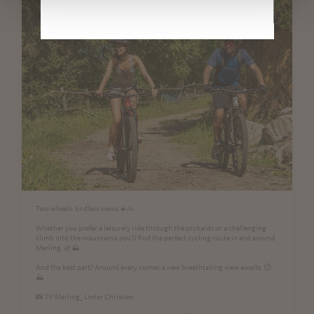
Two wheels. Endless views.☀️🚴
Whether you prefer a leisurely ride through the orchards or a challenging
climb into the mountains, you'll find the perfect cycling route in and around
Marling. 🌿⛰️
And the best part? Around every corner, a new breathtaking view awaits. 😉
⛰
📸 TV Marling_ Linter Christian