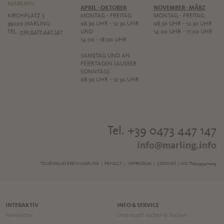
MARLING
APRIL - OKTOBER
NOVEMBER - MÄRZ
KIRCHPLATZ 5
MONTAG - FREITAG
MONTAG - FREITAG
39020 MARLING
08.30 UHR - 12:30 UHR
08.30 UHR - 12.30 UHR
TEL.
+39 0473 447 147
UND
14:00 UHR - 17:00 UHR
14:00 - 18:00 UHR
SAMSTAG UND AN
FEIERTAGEN (AUSSER S
ONNTAG)
08:30 UHR - 12:30 UHR
Tel. +39 0473 447 147
info@marling.info
TOURISMUSVEREIN MARLING |
PRIVACY
|
IMPRESSUM
|
COOKIES
| UID IT00495410219
INTERAKTIV
INFO & SERVICE
Newsletter
Unterkunft suchen & buchen