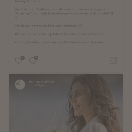
Marling Pinot Noir.
And the story of Marling’s local delicacies continues: A special grape
"Gugelhupf" is currently being developed – and we can’t wait to taste it! 🍇
🥮
Which Marling specialty have you tried already? 😊
📸 Klaus Pircher, TV Marling, Latteria Castelfondo, Walter Mairhofer
#marling #southtyrol #marlengo #südtirol #südtirolerküche #weindorf
0
0
marling_marlengo
vor 16 Tagen