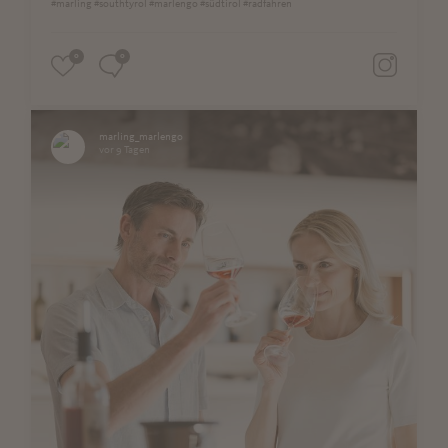
#marling #southtyrol #marlengo #südtirol #radfahren
0
0
marling_marlengo
vor 9 Tagen