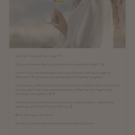
Marling – the sparkling village 🥂✨
Did you know that Marling is known as the “sparkling village”? 🍾🌿
Home to four renowned sparkling wine producers, Marling is a special
destination for everyone who appreciates fine bubbles in a glass. ✨
With passion, craftsmanship and great attention to detail, high-quality South
Tyrolean sparkling wines are produced here, reflecting the village’s long-
standing wine tradition. 🍇🥂
Whether as an aperitif, for a special toast or simply to enjoy – discover the
sparkling side of South Tyrol in Marling. 😋
📸 TV Marling_Armin Terzer
#southtyrol #marlengo #marling #südtirol #sparklingwine