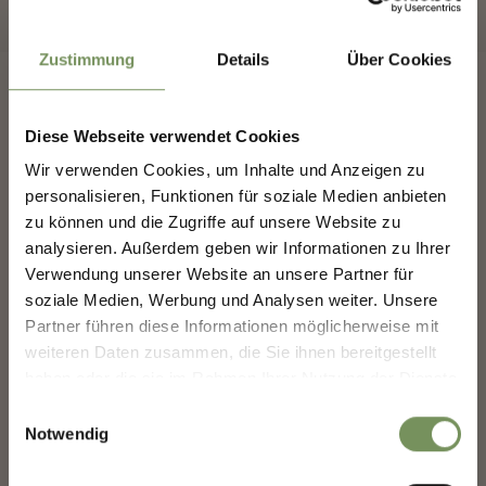
Zustimmung
Details
Über Cookies
MARLING-NEWSLETTER
Diese Webseite verwendet Cookies
Entdecke das Beste von Marling!
🌄
Wir verwenden Cookies, um Inhalte und Anzeigen zu
FOLGT UNS AUF SOCIAL
personalisieren, Funktionen für soziale Medien anbieten
MEDIA
Melde dich jetzt für unseren Newsletter an und sei
zu können und die Zugriffe auf unsere Website zu
der Erste, der über exklusive Angebote, besondere
Veranstaltungen und versteckte Tipps für den
analysieren. Außerdem geben wir Informationen zu Ihrer
nächsten Besuch in Marling informiert wird!
Verwendung unserer Website an unsere Partner für
marling_marlengo
Gestern
soziale Medien, Werbung und Analysen weiter. Unsere
👉 Jetzt anmelden und
deinen Urlaub in Marling
noch schöner machen!
Partner führen diese Informationen möglicherweise mit
weiteren Daten zusammen, die Sie ihnen bereitgestellt
haben oder die sie im Rahmen Ihrer Nutzung der Dienste
Deine Daten sind bei uns sicher. Jederzeit abmeldbar.
gesammelt haben.
Einwilligungsauswahl
Notwendig
Anrede