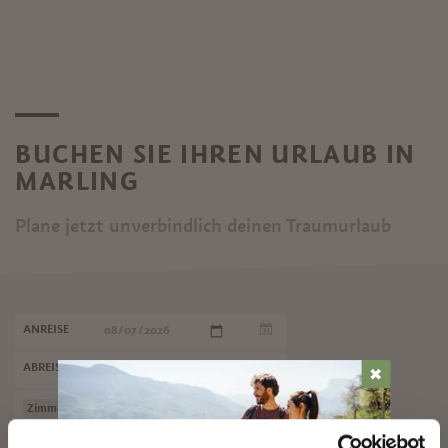
BUCHEN SIE IHREN URLAUB IN
MARLING
Plane jetzt unverbindlich deinen Traumurlaub
ANREISE
ABREISE
✖
SUCHE STARTEN