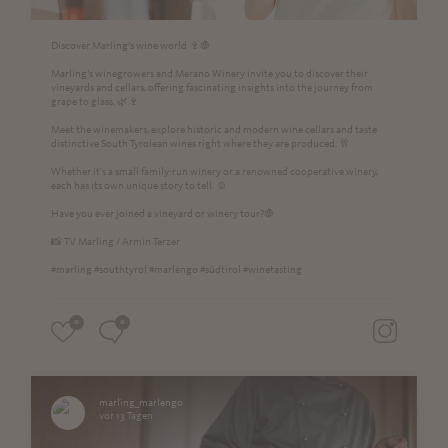
Discover Marling’s wine world 🍷🍇
Marling’s winegrowers and Merano Winery invite you to discover their
vineyards and cellars, offering fascinating insights into the journey from
grape to glass. 🌿🍷
Meet the winemakers, explore historic and modern wine cellars and taste
distinctive South Tyrolean wines right where they are produced. 🥂
Whether it's a small family-run winery or a renowned cooperative winery,
each has its own unique story to tell. ☺️
Have you ever joined a vineyard or winery tour?🍇
📸 TV Marling / Armin Terzer
#marling #southtyrol #marlengo #südtirol #winetasting
0
0
marling_marlengo
vor 13 Tagen