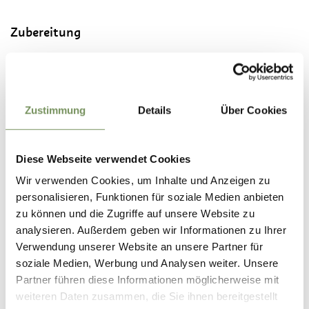
Zubereitung
Mehl, Milch und Eier vermischen und mit dem Stabmixer
verquirlen. Mit Salz würzen.
Etwas Butter in der Pfanne schmelzen und den Teig
bodenbedeckt eingießen.
Zustimmung
Details
Über Cookies
Dann sofort die Wald-Heidelbeeren darüber streuen, sodass
diese zum Großteil noch im flüssigen Teig versinken.
Sobald die Unterseite schön braun ist, wenden. Um sich das
Diese Webseite verwendet Cookies
Wenden zu erleichtern, kann man das Omelette vorher
Wir verwenden Cookies, um Inhalte und Anzeigen zu
vierteln.
personalisieren, Funktionen für soziale Medien anbieten
Wenn es gar ist, noch einmal wenden und mit der
zu können und die Zugriffe auf unsere Website zu
Fruchtseite nach oben auf dem Teller anrichten.
analysieren. Außerdem geben wir Informationen zu Ihrer
Mit Zucker oder Staubzucker bestreuen und servieren.
Verwendung unserer Website an unsere Partner für
soziale Medien, Werbung und Analysen weiter. Unsere
TIPP:
Schmeckt auch lecker wenn man Wald-Heidelbeeren
Partner führen diese Informationen möglicherweise mit
mit Wald-Erdbeeren mischt.
weiteren Daten zusammen, die Sie ihnen bereitgestellt
Anstelle des Zuckers kann auch je nach Belieben