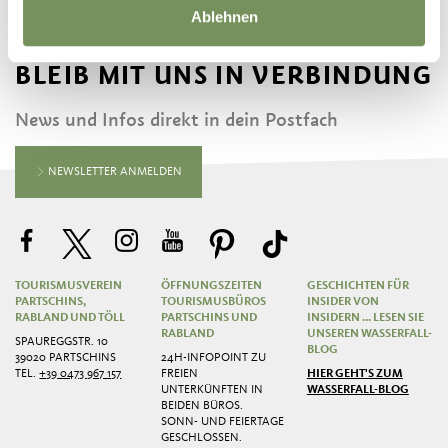
Ablehnen
BLEIB MIT UNS IN VERBINDUNG
News und Infos direkt in dein Postfach
NEWSLETTER ANMELDEN
TOURISMUSVEREIN
ÖFFNUNGSZEITEN
GESCHICHTEN FÜR
PARTSCHINS,
TOURISMUSBÜROS
INSIDER VON
RABLAND UND TÖLL
PARTSCHINS UND
INSIDERN ... LESEN SIE
RABLAND
UNSEREN WASSERFALL-
SPAUREGGSTR. 10
BLOG
39020 PARTSCHINS
24H-INFOPOINT ZU
TEL.
+39 0473 967 157
FREIEN
HIER GEHT'S ZUM
UNTERKÜNFTEN IN
WASSERFALL-BLOG
BEIDEN BÜROS.
SONN- UND FEIERTAGE
GESCHLOSSEN.