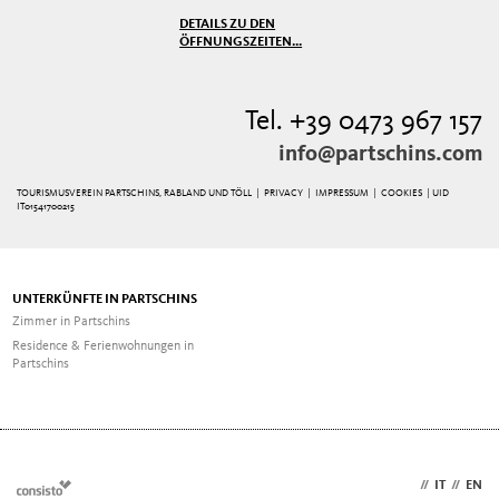
DETAILS ZU DEN
ÖFFNUNGSZEITEN...
Tel. +39 0473 967 157
info@partschins.com
TOURISMUSVEREIN PARTSCHINS, RABLAND UND TÖLL |
PRIVACY
|
IMPRESSUM
|
COOKIES
| UID
IT01541700215
UNTERKÜNFTE IN PARTSCHINS
Zimmer in Partschins
Residence & Ferienwohnungen in
Partschins
DE
//
IT
//
EN