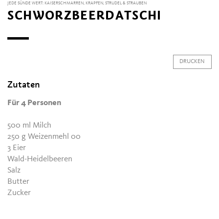
JEDE SÜNDE WERT: KAISERSCHMARREN, KRAPFEN, STRUDEL & STRAUBEN
SCHWORZBEERDATSCHI
DRUCKEN
Zutaten
Für 4 Personen
500 ml Milch
250 g Weizenmehl 00
3 Eier
Wald-Heidelbeeren
Salz
Butter
Zucker