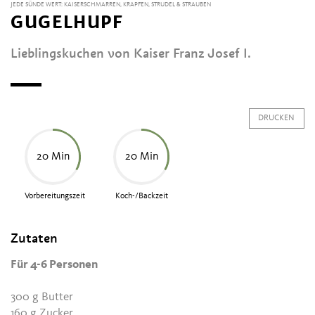
JEDE SÜNDE WERT: KAISERSCHMARREN, KRAPFEN, STRUDEL & STRAUBEN
GUGELHUPF
Lieblingskuchen von Kaiser Franz Josef I.
DRUCKEN
20 Min
20 Min
Vorbereitungszeit
Koch-/Backzeit
Zutaten
Für 4-6 Personen
300 g Butter
160 g Zucker