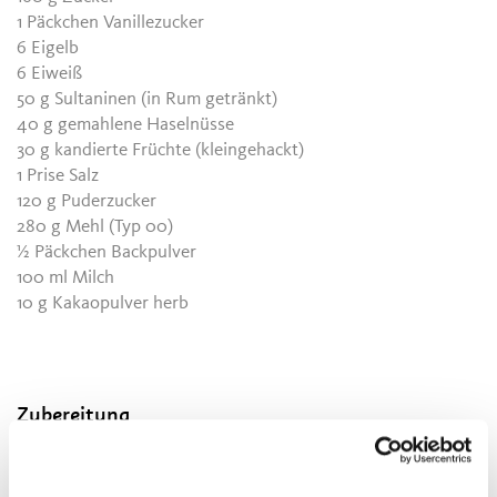
1 Päckchen Vanillezucker
6 Eigelb
6 Eiweiß
50 g Sultaninen (in Rum getränkt)
40 g gemahlene Haselnüsse
30 g kandierte Früchte (kleingehackt)
1 Prise Salz
120 g Puderzucker
280 g Mehl (Typ 00)
½ Päckchen Backpulver
100 ml Milch
10 g Kakaopulver herb
Zubereitung
Die Butter schaumig schlagen, Vanillezucker, Zucker und
Salz zugeben und weiter aufschlagen. Dann die Eigelbe