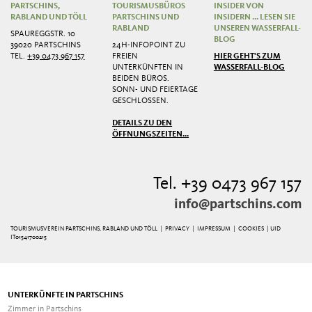
PARTSCHINS,
TOURISMUSBÜROS
INSIDER VON
RABLAND UND TÖLL
PARTSCHINS UND
INSIDERN ... LESEN SIE
RABLAND
UNSEREN WASSERFALL-
SPAUREGGSTR. 10
BLOG
39020 PARTSCHINS
24H-INFOPOINT ZU
TEL.
+39 0473 967 157
FREIEN
HIER GEHT'S ZUM
UNTERKÜNFTEN IN
WASSERFALL-BLOG
BEIDEN BÜROS.
SONN- UND FEIERTAGE
GESCHLOSSEN.
DETAILS ZU DEN
ÖFFNUNGSZEITEN...
Tel. +39 0473 967 157
info@partschins.com
TOURISMUSVEREIN PARTSCHINS, RABLAND UND TÖLL |
PRIVACY
|
IMPRESSUM
|
COOKIES
| UID
IT01541700215
UNTERKÜNFTE IN PARTSCHINS
Zimmer in Partschins