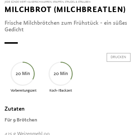
JEDE SÜNDE WERT: KAISERSCHMARREN, KRAPFEN, STRUDEL & STRAUBEN
MILCHBROT (MILCHBREATLEN)
Frische Milchbrötchen zum Frühstück - ein süßes
Gedicht
DRUCKEN
20 Min
20 Min
Vorbereitungszeit
Koch-/Backzeit
Zutaten
Für 9 Brötchen
425 g Weizenmehl 00