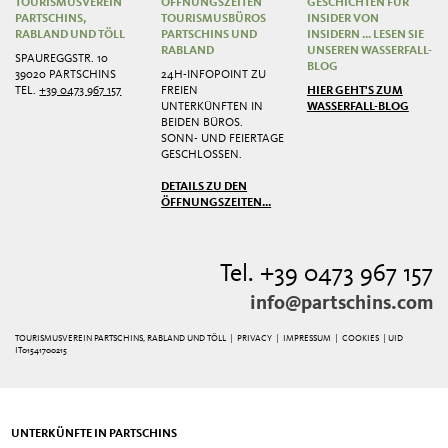
TOURISMUSVEREIN
ÖFFNUNGSZEITEN
GESCHICHTEN FÜR
PARTSCHINS,
TOURISMUSBÜROS
INSIDER VON
RABLAND UND TÖLL
PARTSCHINS UND
INSIDERN ... LESEN SIE
RABLAND
UNSEREN WASSERFALL-
SPAUREGGSTR. 10
BLOG
39020 PARTSCHINS
24H-INFOPOINT ZU
TEL.
+39 0473 967 157
FREIEN
HIER GEHT'S ZUM
UNTERKÜNFTEN IN
WASSERFALL-BLOG
BEIDEN BÜROS.
SONN- UND FEIERTAGE
GESCHLOSSEN.
DETAILS ZU DEN
ÖFFNUNGSZEITEN...
Tel. +39 0473 967 157
info@partschins.com
TOURISMUSVEREIN PARTSCHINS, RABLAND UND TÖLL |
PRIVACY
|
IMPRESSUM
|
COOKIES
| UID
IT01541700215
UNTERKÜNFTE IN PARTSCHINS