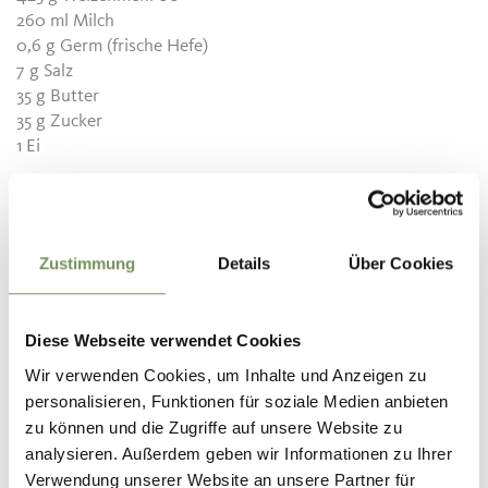
260 ml Milch
0,6 g Germ (frische Hefe)
7 g Salz
35 g Butter
35 g Zucker
1 Ei
Zubereitung
Zustimmung
Details
Über Cookies
Den Germ in der Milch auflösen, dann mit allen weiteren
Zutaten zu einem geschmeidigen Teig kneten. In einer
Diese Webseite verwendet Cookies
Schüssel abgedeckt für ca. 20 Stunden bei
Zimmertemperatur ruhen lassen.
Wir verwenden Cookies, um Inhalte und Anzeigen zu
Nach der Ruhezeit 9 Stücke vom Teig abschneiden, auf
personalisieren, Funktionen für soziale Medien anbieten
Spannung bringen und zu Kugeln formen. Auf ein Backblech
zu können und die Zugriffe auf unsere Website zu
setzen und mit Milch bestreichen. Zugedeckt für ca. 1
analysieren. Außerdem geben wir Informationen zu Ihrer
Stunde ruhen lassen.
Verwendung unserer Website an unsere Partner für