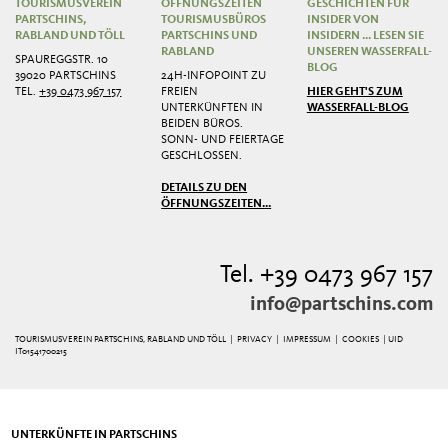
TOURISMUSVEREIN
ÖFFNUNGSZEITEN
GESCHICHTEN FÜR
PARTSCHINS,
TOURISMUSBÜROS
INSIDER VON
RABLAND UND TÖLL
PARTSCHINS UND
INSIDERN ... LESEN SIE
RABLAND
UNSEREN WASSERFALL-
SPAUREGGSTR. 10
BLOG
39020 PARTSCHINS
24H-INFOPOINT ZU
TEL.
+39 0473 967 157
FREIEN
HIER GEHT'S ZUM
UNTERKÜNFTEN IN
WASSERFALL-BLOG
BEIDEN BÜROS.
SONN- UND FEIERTAGE
GESCHLOSSEN.
DETAILS ZU DEN
ÖFFNUNGSZEITEN...
Tel. +39 0473 967 157
info@partschins.com
TOURISMUSVEREIN PARTSCHINS, RABLAND UND TÖLL |
PRIVACY
|
IMPRESSUM
|
COOKIES
| UID
IT01541700215
UNTERKÜNFTE IN PARTSCHINS