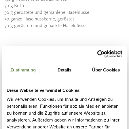
50 g Butter
50 g geröstete und gemahlene Haselnüsse
30 ganze Haselnusskerne, geröstet
50 g geröstete und gehackte Haselnüsse
Zubereitung
Das Nougat und die Zartbitterschokolade in einer Schüssel
Zustimmung
Details
Über Cookies
langsam im Wasserbad schmelzen. Die Schüssel aus dem
Wasserbad nehmen, leicht abkühlen lassen und die Butter
und die gemahlenen Haselnüsse darin einrühren. Die Masse
Diese Webseite verwendet Cookies
für etwa 2-3 Stunden im Kühlschrank fest werden lassen.
Wir verwenden Cookies, um Inhalte und Anzeigen zu
Die Hände mit kaltem Wasser leicht anfeuchten und aus der
personalisieren, Funktionen für soziale Medien anbieten
Masse mundgerechte Kugeln formen, in jede einzelne
zu können und die Zugriffe auf unsere Website zu
Praline eine ganze Haselnuss eindrücken und fertig-rund-
analysieren. Außerdem geben wir Informationen zu Ihrer
rollen.
Verwendung unserer Website an unsere Partner für