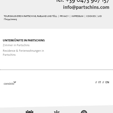
Tel. +39 0473 967 157
info@partschins.com
TOURISMUSVEREIN PARTSCHINS, RABLAND UND TÖLL |
PRIVACY
|
IMPRESSUM
|
COOKIES
| UID
IT01541700215
UNTERKÜNFTE IN PARTSCHINS
Zimmer in Partschins
Residence & Ferienwohnungen in
Partschins
DE
//
IT
//
EN