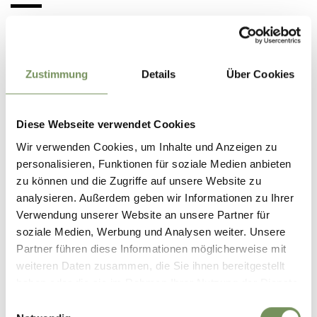
UNSERE REZEPT-TIPPS
Gesundes frisch aus dem Garten
Zustimmung
Details
Über Cookies
Diese Webseite verwendet Cookies
Wir verwenden Cookies, um Inhalte und Anzeigen zu
personalisieren, Funktionen für soziale Medien anbieten
zu können und die Zugriffe auf unsere Website zu
analysieren. Außerdem geben wir Informationen zu Ihrer
Verwendung unserer Website an unsere Partner für
soziale Medien, Werbung und Analysen weiter. Unsere
Partner führen diese Informationen möglicherweise mit
weiteren Daten zusammen, die Sie ihnen bereitgestellt
haben oder die sie im Rahmen Ihrer Nutzung der Dienste
LÖWENZAHN-SALAT (ZIGORI-SALAT)
gesammelt haben.
Einwilligungsauswahl