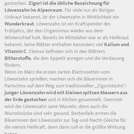
gestochen.
Zigori ist die übliche Bezeichnung für
Löwenzahn im Alpenraum
. Für viele nur als lästiges
Unkraut bekannt, ist der Löwenzahn in Wirklichkeit ein
Wunderkraut
. Löwenzahn ist ein Kraftspender des
Frühjahrs, der den Organismus wieder aus dem
Winterschlaf holt. Bereits im Mittelalter war er als Heilkraut
bekannt. Seine Blätter enthalten besonders viel
Kalium und
Vitamin C
. Ebenso befinden sich in den Blättern
Bitterstoffe
, die den Appetit anregen und die Verdauung
fördern.
Wenn im März die ersten zarten Blattrosetten vom
Löwenzahn sprießen, machen sich die Bäuerinnen in
Partschins auf dem Weg zum traditionellen „Zigoristechn“:
junger Löwenzahn wird mit kleinen spitzen Messern aus
der Erde gestochen
und in Körben gesammelt. Geerntet
wird der Löwenzahn samt Wurzeln, denn auch die
Wurzelstücke sind sehr gesund. Bestenfalls ernten die
Bäuerinnen den Löwenzahn zur Tag-und-Nacht-Gleiche für
die meiste Heilkraft, denn dann soll er die größte Wirkung