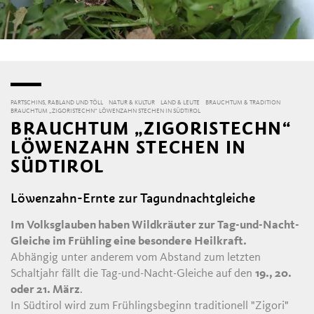
PARTSCHINS, RABLAND UND TÖLL
NATUR & KULTUR
LAND & LEUTE
BRAUCHTUM & TRADITION
BRAUCHTUM „ZIGORISTECHN“ LÖWENZAHN STECHEN IN SÜDTIROL
BRAUCHTUM „ZIGORISTECHN“
LÖWENZAHN STECHEN IN
SÜDTIROL
Löwenzahn-Ernte zur Tagundnachtgleiche
Im Volksglauben haben Wildkräuter zur Tag-und-Nacht-
Gleiche im Frühling eine besondere Heilkraft.
Abhängig unter anderem vom Abstand zum letzten
Schaltjahr fällt die Tag-und-Nacht-Gleiche auf den
19., 20.
oder 21. März
.
In Südtirol wird zum Frühlingsbeginn traditionell "Zigori"