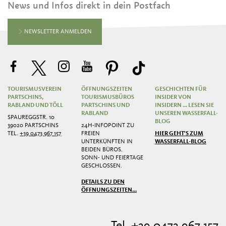
News und Infos direkt in dein Postfach
NEWSLETTER ANMELDEN
TOURISMUSVEREIN
ÖFFNUNGSZEITEN
GESCHICHTEN FÜR
PARTSCHINS,
TOURISMUSBÜROS
INSIDER VON
RABLAND UND TÖLL
PARTSCHINS UND
INSIDERN ... LESEN SIE
RABLAND
UNSEREN WASSERFALL-
SPAUREGGSTR. 10
BLOG
39020 PARTSCHINS
24H-INFOPOINT ZU
TEL.
+39 0473 967 157
FREIEN
HIER GEHT'S ZUM
UNTERKÜNFTEN IN
WASSERFALL-BLOG
BEIDEN BÜROS.
SONN- UND FEIERTAGE
GESCHLOSSEN.
DETAILS ZU DEN
ÖFFNUNGSZEITEN...