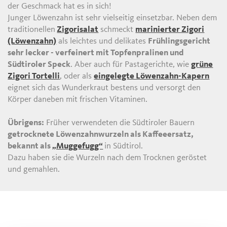
der Geschmack hat es in sich!
Junger Löwenzahn ist sehr vielseitig einsetzbar. Neben dem
traditionellen
Zigorisalat
schmeckt
marinierter Zigori
(Löwenzahn)
als leichtes und delikates
Frühlingsgericht
sehr lecker - verfeinert mit Topfenpralinen und
Südtiroler Speck
. Aber auch für Pastagerichte, wie
grüne
Zigori Tortelli
, oder als
eingelegte Löwenzahn-Kapern
eignet sich das Wunderkraut bestens und versorgt den
Körper daneben mit frischen Vitaminen.
Übrigens:
Früher verwendeten die Südtiroler Bauern
getrocknete Löwenzahnwurzeln als Kaffeeersatz,
bekannt als
„Muggefugg“
in Südtirol.
Dazu haben sie die Wurzeln nach dem Trocknen geröstet
und gemahlen.