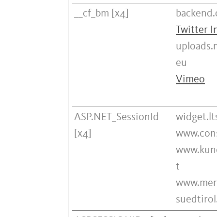
__cf_bm [x4]
backend.
Twitter I
uploads.
eu
Vimeo
ASP.NET_SessionId
widget.lts
[x4]
www.cons
www.kund
t
www.mer
suedtirol.