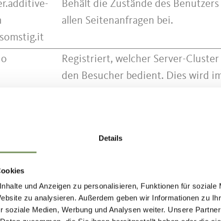
r.additive-
Behält die Zustände des Benutzers
h
allen Seitenanfragen bei.
somstig.it
io
Registriert, welcher Server-Cluster
den Besucher bedient. Dies wird i
Zusammenhang mit Load Balancin
verwendet, um die Nutzererfahrun
optimieren.
Details
io
Registriert, welcher Server-Cluster
den Besucher bedient. Dies wird i
Cookies
Zusammenhang mit Load Balancin
nhalte und Anzeigen zu personalisieren, Funktionen für soziale
verwendet, um die Nutzererfahrun
Website zu analysieren. Außerdem geben wir Informationen zu I
r soziale Medien, Werbung und Analysen weiter. Unsere Partner
optimieren.