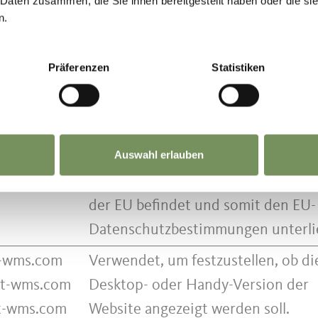
 Daten zusammen, die Sie ihnen bereitgestellt haben oder die s
n.
re
Dieser Cookie wird verwendet, um
zwischen Menschen und Bots zu
Präferenzen
Statistiken
unterscheiden.
rano-
Speichert den Zustimmungsstatus 
it
Benutzers für Cookies auf der
ot
aktuellen Domäne.
Auswahl erlauben
Ermittelt, ob sich der Nutzer inner
der EU befindet und somit den EU-
Datenschutzbestimmungen unterli
it-wms.com
Verwendet, um festzustellen, ob di
.it-wms.com
Desktop- oder Handy-Version der
it-wms.com
Website angezeigt werden soll.