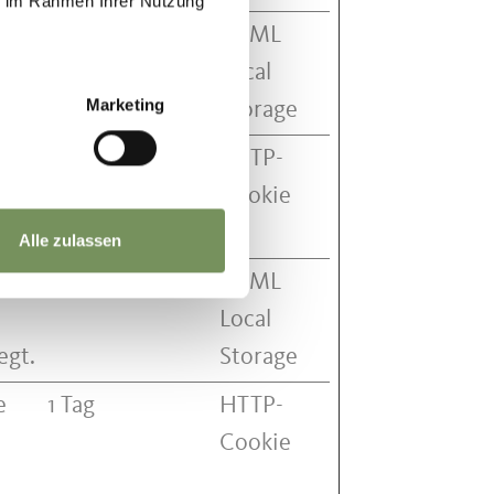
ie im Rahmen Ihrer Nutzung
Beständig
HTML
Local
Marketing
Storage
des
1 Jahr
HTTP-
Cookie
Alle zulassen
halb
Sitzung
HTML
Local
egt.
Storage
e
1 Tag
HTTP-
Cookie