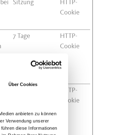
 bei
Sitzung
HTTP-
Cookie
7 Tage
HTTP-
m
Cookie
g
g zu
Über Cookies
7 Tage
HTTP-
m
Cookie
g
 Medien anbieten zu können
g zu
hrer Verwendung unserer
 führen diese Informationen