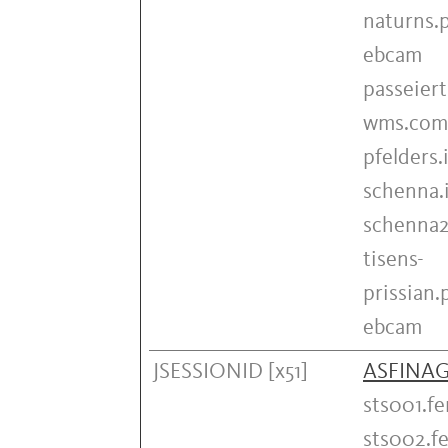
naturns.
ebcam
passeierta
wms.com
pfelders
schenna.
schenna2
tisens-
prissian
ebcam
JSESSIONID [x51]
ASFINA
sts001.fe
sts002.fe