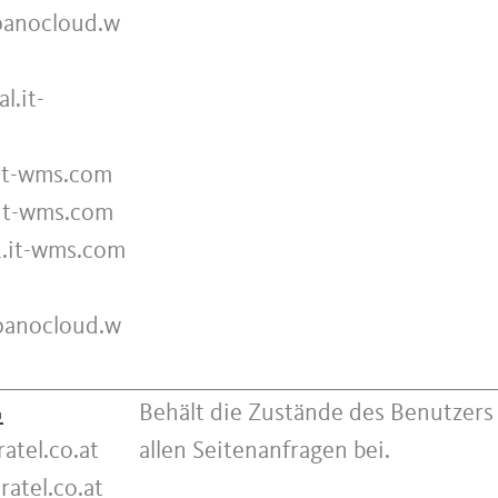
panocloud.w
l.it-
.it-wms.com
it-wms.com
.it-wms.com
.panocloud.w
G
Behält die Zustände des Benutzers
ratel.co.at
allen Seitenanfragen bei.
ratel.co.at