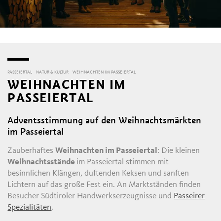
PASSEIERTAL
NATUR & KULTUR
WEIHNACHTEN IM PASSEIERTAL
WEIHNACHTEN IM
PASSEIERTAL
Adventsstimmung auf den Weihnachtsmärkten
im Passeiertal
Zauberhaftes
Weihnachten im Passeiertal
: Die kleinen
Weihnachtsstände
im Passeiertal stimmen mit
besinnlichen Klängen, duftenden Keksen und sanften
Lichtern auf das große Fest ein. An Marktständen finden
Besucher Südtiroler Handwerkserzeugnisse und
Passeirer
Spezialitäten
.