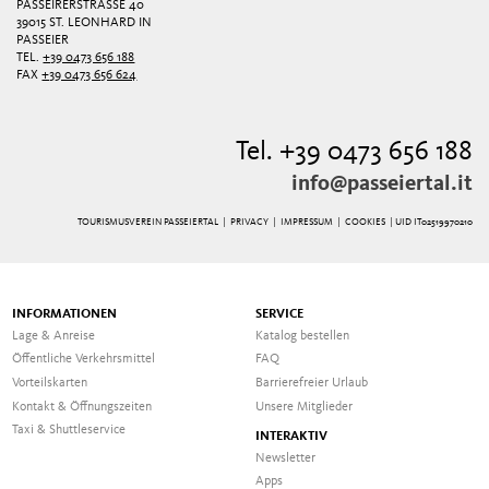
PASSEIRERSTRASSE 40
39015 ST. LEONHARD IN
PASSEIER
TEL.
+39 0473 656 188
FAX
+39 0473 656 624
Tel. +39 0473 656 188
info@passeiertal.it
TOURISMUSVEREIN PASSEIERTAL |
PRIVACY
|
IMPRESSUM
|
COOKIES
| UID IT02519970210
INFORMATIONEN
SERVICE
Lage & Anreise
Katalog bestellen
Öffentliche Verkehrsmittel
FAQ
Vorteilskarten
Barrierefreier Urlaub
Kontakt & Öffnungszeiten
Unsere Mitglieder
Taxi & Shuttleservice
INTERAKTIV
Newsletter
Apps