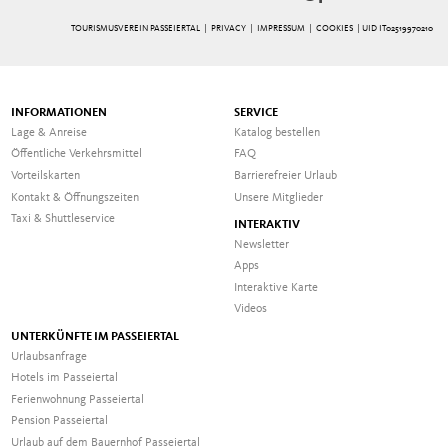
TOURISMUSVEREIN PASSEIERTAL |
PRIVACY
|
IMPRESSUM
|
COOKIES
| UID IT02519970210
INFORMATIONEN
SERVICE
Lage & Anreise
Katalog bestellen
Öffentliche Verkehrsmittel
FAQ
Vorteilskarten
Barrierefreier Urlaub
Kontakt & Öffnungszeiten
Unsere Mitglieder
Taxi & Shuttleservice
INTERAKTIV
Newsletter
Apps
Interaktive Karte
Videos
UNTERKÜNFTE IM PASSEIERTAL
Urlaubsanfrage
Hotels im Passeiertal
Ferienwohnung Passeiertal
Pension Passeiertal
Urlaub auf dem Bauernhof Passeiertal