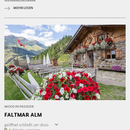
Dienstag
geschlossen
Mittwoch
14:00 - 22:00
MEHR LESEN
Donnerstag
14:00 - 22:00
Freitag
14:00 - 22:00
MOOS IN PASSEIER
FALTMAR ALM
geöffnet
schließt um 18:00