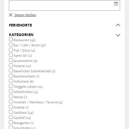
Datum löschen
FERIENORTE
KATEGORIEN
Restaurant (45)
Bar / Café / Bistro (57)
Pub / Disco (4)
Apres Ski (2)
Jausenstation (9)
Pizzeria (10)
Bäuerlicher Schankbetrieb (2)
Buschenschank (1)
Hofschank (6)
Törggele Lokale (10)
Schnellimbiss (4)
Mensa (1)
Vinothek / Weinhaus / Taverne (4)
Eisdiele (1)
Gasthaus (24)
Gasthof (14)
Braugarten (1)
Schutzhütte (4)