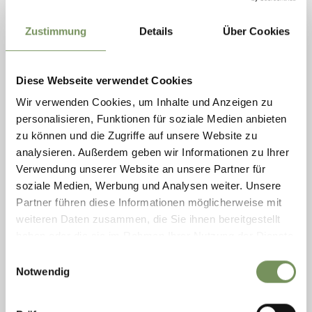
Zustimmung
Details
Über Cookies
Diese Webseite verwendet Cookies
Wir verwenden Cookies, um Inhalte und Anzeigen zu
personalisieren, Funktionen für soziale Medien anbieten
zu können und die Zugriffe auf unsere Website zu
RIFFIAN
analysieren. Außerdem geben wir Informationen zu Ihrer
BERGGASTHOF WALDE
Verwendung unserer Website an unsere Partner für
geöffnet
schließt um 21:00
soziale Medien, Werbung und Analysen weiter. Unsere
Samstag
Auf Karte anzeigen
10:00 - 21:00
Partner führen diese Informationen möglicherweise mit
T
+39 0473 241198
Sonntag
10:00 - 21:00
weiteren Daten zusammen, die Sie ihnen bereitgestellt
info@gasthof-walde.com
Montag
10:00 - 21:00
www.gasthof-walde.com
haben oder die sie im Rahmen Ihrer Nutzung der Dienste
Dienstag
10:00 - 21:00
Mittwoch
10:00 - 21:00
gesammelt haben.
MEHR LESEN
Einwilligungsauswahl
Donnerstag
geschlossen
Notwendig
Freitag
10:00 - 21:00